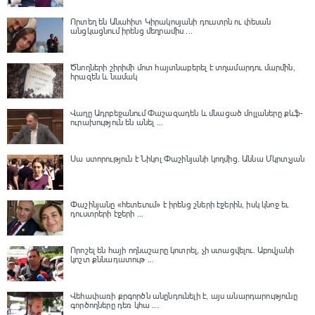
Որտեղ են Անահիտ Կիրակոսյանի դուստրն ու փեսան
անցկացնում իրենց մեղրամիս ...
Ծնողների շիրիմի մոտ հայտնաբերել է տղամարդու մարմին,
հրազեն և նամակ
Վաղը Ադրբեջանում Փաշազադեն և մնացած մոլլաները քևֆ-
ուրախություն են անել ...
Սա ստորություն է Նիկոլ Փաշինյանի կողմից․ Աննա Մկրտչյան
Փաշինյանը «հետեւում» է իրենց շների էջերին, իսկ կնոջ եւ
դուստրերի էջերի ...
Որոշել են հայի ողնաշարը կոտրել, չի ստացվելու․ Աբովյանի
կոշտ քննադատութ ...
Վեհափառի քրգործն անընդունելի է, այս անարդարությունը
գործողները դեռ կհա ...