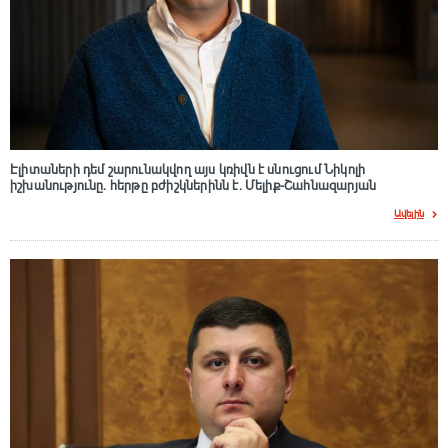
Էլիտաների դեմ շարունակվող այս կռիվն է սնուցում Նիկոլի
իշխանությունը. հերթը բժիշկներինն է. Մելիք-Շահնազարյան
Ավելին