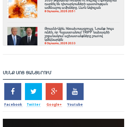
2026 թվականի հունիսն ու հուլիսը Եվրոպայում
դարձել են դիտարկումների պատմության
ամենաշոգ ամիսները․ Լևոն Ազիզյան
8 Օգոստոս, 2026 20:51
Թրամփ-Ալիև հեռախոսազրույց. Նրանք հույս
ունեն, որ Հայաստանում TRIPP նախագծի
շրջանակում աշխատանքները շուտով
կմեկնարկեն
8 Օգոստոս, 2026 20:33
ՄԵՆՔ ՍՈՑ ՑԱՆՑԵՐՈՒՄ
SHARES
TWEETS
SHARES
SHARES
2k
1.5k
203
620
Facebook
Twitter
Google+
Youtube