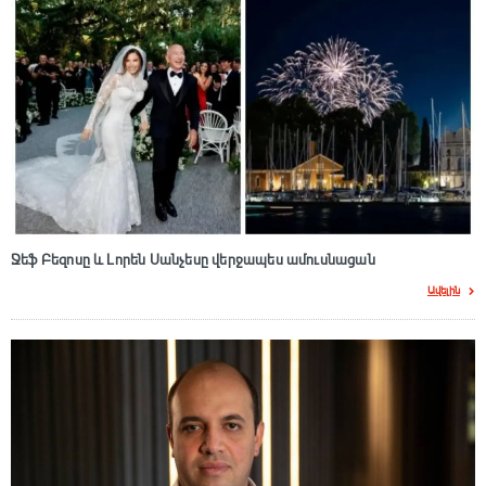
Ջեֆ Բեզոսը և Լորեն Սանչեսը վերջապես ամուսնացան
Ավելին