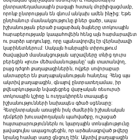
սեփական վարչական ռեսուրսի և հավատարիմ
ընտրատեղամասային բազայի հստակ մոբիլիզացմամբ,
որոնք ընտրության են գնում անկախ ամեն ինչից։ Եթե
ընդհանուր մասնակցությունը լիներ ցածր, ապա
իշխանության բերած բացարձակ ձայները տոկոսային
հարաբերությամբ կապահովեին հենց այն հարմարավետ
ու բարձր արդյունքը, որը պլանավորվել էր վերնախավի
կաբինետներում։ Սակայն հանրային տիրույթում
ծավալված մասնակցության արշավները տնից դուրս
բերեցին «լուռ» մեծամասնությանը՝ այն տատանվող,
բայց դժգոհ քաղաքացիներին, ովքեր սովորաբար
անտարբեր են քաղաքականության հանդեպ։ Հենց այս
ակտիվ քաղաքացին, գնալով ընտրատեղամաս, իր
քվեարկությամբ նվազեցրեց վարչական ռեսուրսի
տոկոսային կշիռը և ուղղակիորեն տապալեց
իշխանությունների նախապես գծած սցենարը։
Հետընտրական առաջին իսկ ժամերին իշխանական
դեմքերի խուսափողական պահվածքը, ուշացած
հայտարարություններն ու նյարդային տոնայնությունը
լավագույնս ապացուցեցին, որ արձանագրված թվերը
նրանց համար սառը ցնցուղ էին։ Ակտիվ քաղաքացին