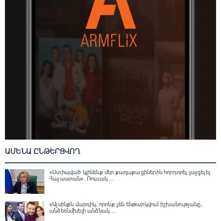
ԱՄԵՆԱ ԸՆԹԵՐՑՎՈՂ
«Ստիպված կլինենք մեր քաղաքացիներին հորդորել չայցելել
Հայաստան»․ Ռուսակ ...
«Այսինքն մարդիկ, որոնք չեն ենթարկվում իշխանությանը,
անձեռնմխելի անձնակ ...