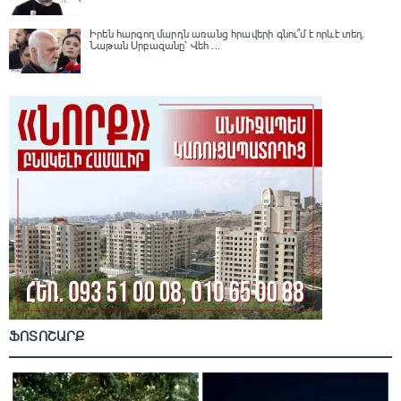
Իրեն հարգող մարդն առանց հրավերի գնու՞մ է որևէ տեղ.
Նաթան Սրբազանը՝ Վեհ ...
ՖՈՏՈՇԱՐՔ