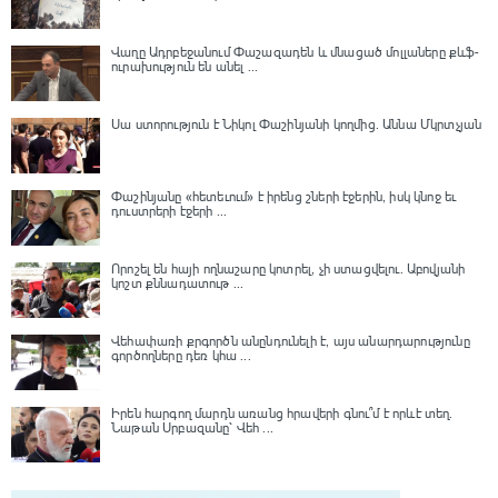
Վաղը Ադրբեջանում Փաշազադեն և մնացած մոլլաները քևֆ-
ուրախություն են անել ...
Սա ստորություն է Նիկոլ Փաշինյանի կողմից․ Աննա Մկրտչյան
Փաշինյանը «հետեւում» է իրենց շների էջերին, իսկ կնոջ եւ
դուստրերի էջերի ...
Որոշել են հայի ողնաշարը կոտրել, չի ստացվելու․ Աբովյանի
կոշտ քննադատութ ...
Վեհափառի քրգործն անընդունելի է, այս անարդարությունը
գործողները դեռ կհա ...
Իրեն հարգող մարդն առանց հրավերի գնու՞մ է որևէ տեղ.
Նաթան Սրբազանը՝ Վեհ ...