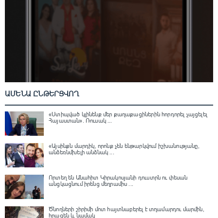
ԱՄԵՆԱ ԸՆԹԵՐՑՎՈՂ
«Ստիպված կլինենք մեր քաղաքացիներին հորդորել չայցելել
Հայաստան»․ Ռուսակ ...
«Այսինքն մարդիկ, որոնք չեն ենթարկվում իշխանությանը,
անձեռնմխելի անձնակ ...
Որտեղ են Անահիտ Կիրակոսյանի դուստրն ու փեսան
անցկացնում իրենց մեղրամիս ...
Ծնողների շիրիմի մոտ հայտնաբերել է տղամարդու մարմին,
հրազեն և նամակ