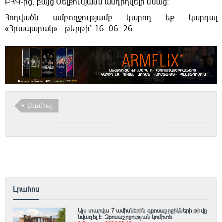
ԲՀԿ-ից, բայց Մելքումյանն անդրդվելի մնաց։
Հոդվածն ամբողջությամբ կարող եք կարդալ
«Հրապարակ»․ թերթի՝ 16․ 06․ 26
Մամուլ
Լրահոս
Այս տարվա 7 ամիսներին զբոսաշրջիկների թիվը
նվազել է. Զբոսաշրջության կոմիտե