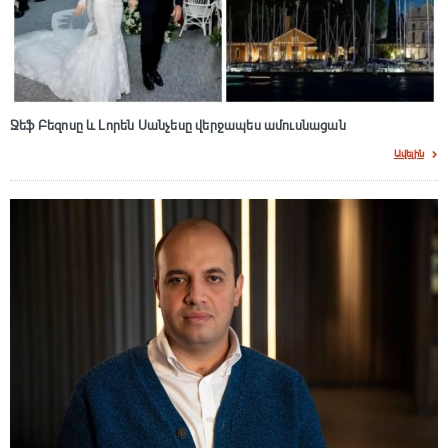
Ջեֆ Բեզոսը և Լորեն Սանչեսը վերջապես ամուսնացան
Ավելին