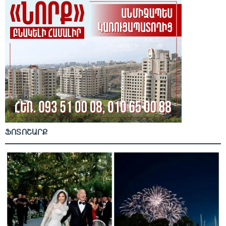
ՖՈՏՈՇԱՐՔ