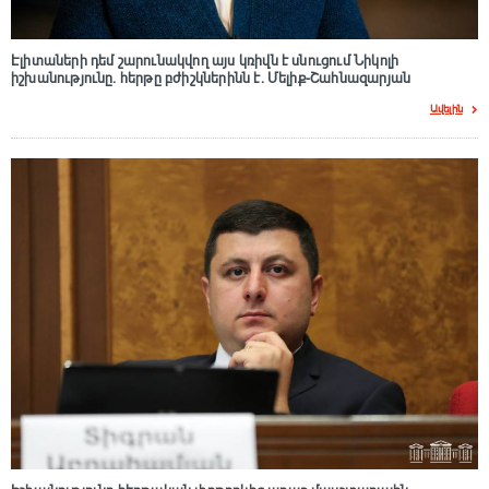
Էլիտաների դեմ շարունակվող այս կռիվն է սնուցում Նիկոլի
իշխանությունը. հերթը բժիշկներինն է. Մելիք-Շահնազարյան
Ավելին