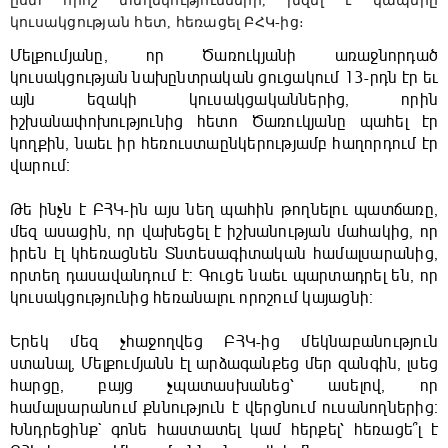
ըստ որոշ տեղեկությունների, խզել է կապերը
կուսակցության հետ, հեռացել ԲՀԿ-ից։
Մելքումյանը, որ Ծառուկյանի առաջնորդած
կուսակցության նախընտրական ցուցակում 13-րդն էր եւ
այն եզակի կուսակցականներից, որին
իշխանափոխությունից հետո Ծառուկյանը պահել էր
կողքին, նաեւ իր հեռուստաընկերությամբ հաղորդում էր
վարում։
Թե ինչն է ԲՀԿ-ին այս նեղ պահին թողնելու պատճառը,
մեզ ասացին, որ վախեցել է իշխանության մահակից, որ
իրեն էլ կհեռացնեն Տնտեսագիտական համալսարանից,
որտեղ դասավանդում է: Գուցե նաեւ պարտադրել են, որ
կուսակցությունից հեռանալու որոշում կայացնի։
Երեկ մեզ չհաջողվեց ԲՀԿ-ից մեկնաբանություն
ստանալ, Մելքումյանն էլ արձագանքեց մեր զանգին, լսեց
հարցը, բայց չպատասխանեց՝ ասելով, որ
համալսարանում քննություն է վերցնում ուսանողներից։
Խնդրեցինք` գոնե հաստատել կամ հերքել՝ հեռացե՞լ է