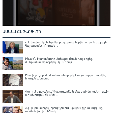
ԱՄԵՆԱ ԸՆԹԵՐՑՎՈՂ
«Ստիպված կլինենք մեր քաղաքացիներին հորդորել չայցելել
Հայաստան»․ Ռուսակ ...
Ինչպե՞ս է տղամարդը մահացել մեղվի խայթոցից.
մանրամասներ ողբերգական դեպք ...
Ծնողների շիրիմի մոտ հայտնաբերել է տղամարդու մարմին,
հրազեն և նամակ
Վաղը Ադրբեջանում Փաշազադեն և մնացած մոլլաները քևֆ-
ուրախություն են անել ...
«Այսինքն մարդիկ, որոնք չեն ենթարկվում իշխանությանը,
անձեռնմխելի անձնակ ...