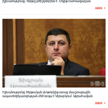
իշխանությունը. հերթը բժիշկներինն է. Մելիք-Շահնազարյան
Ավելին
Իշխանությունը հերթական փոթորկից առաջ մասշտաբային
ապատեղեկատվության մեծ դnզա է ներարկում․ Աբրահամյան
Ավելին