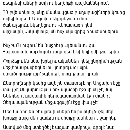
ռեպրեսիաների,ստի ու կեղծիքի պայմաններում։
ՀՀ քվեարկությանը մասնակցած քաղաքացիների կեսից
ավելին դեմ է Արցախն Ադրբեջանի մաս
ճանաչելուն,Եկեղեցու ու Վեհափառի դեմ
արշավին,Անկախության հռչակագրից հրաժարվելուն։
Ինչքա՞ն ուզում են Հաջիեւի «դեսանտ» գա
Հայաստան,հայ ժողոէուրդը դեմ է նիկոլիզմի քայլերին։
Փորձելու են սեպ խրել ու ականներ դնել ընդդիմության
մեջ,հիասթափեցնել ու կոտրել ազւային
մտածողությունը՝ չպետք է տուրք տալ դրան։
Ընտրողների կեսից ավելին փաստել է,որ Արցախի էջը
փակ չէ,Անկախության հռչակագրի էջը փակ չէ,Հայ
Եկեղեցու բացառիկ դերակատարման էջը փակ չէ
Ցեղասպանության միջազգային էջը փակ չէ։
Մեզ կարող են ռեպրեսիաների ենթարկել,ճնշել մեր
խոսքը,բայց մեր կամքն ու միտքը անհնար է ջարդել։
Աստված մեզ ստեղծել է ազատ կամքով»,-գրել է նա։