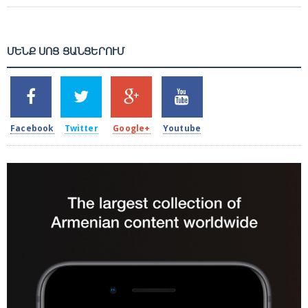
ՄԵՆՔ ՍՈՑ ՑԱՆՑԵՐՈՒՄ
SHARES
TWEETS
SHARES
SHARES
2k
1.5k
203
620
Facebook
Twitter
Google+
Youtube