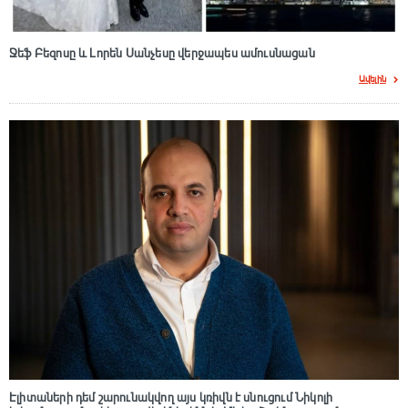
Ջեֆ Բեզոսը և Լորեն Սանչեսը վերջապես ամուսնացան
Ավելին
Էլիտաների դեմ շարունակվող այս կռիվն է սնուցում Նիկոլի