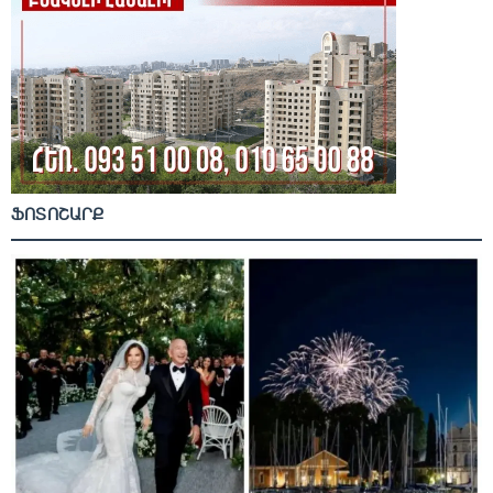
ՖՈՏՈՇԱՐՔ