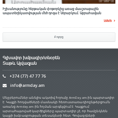
Իշխանությունը հերթական փոթորկից առաջ մասշտաբային
ապատեղեկատվության մեծ դnզա է ներարկում․ Աբրահամյան
Ավելին
Բոլորը
Գլխավոր խմբագիր/տնօրեն
Տաթև Այվազյան
+374 (77) 47 77 76
info@armday.am
Մեջբերումներ անելիս ակտիվ հղումը ArmDay.am-ին պարտադիր
է: Կայքի հոդվածների մասնակի հեռուստառադիոընթերցումն
առանց Armday.am-ին հղման արգելվում է: Կայքում
արտահայտված կարծիքները պարտադիր չէ, որ համընկնեն
կայքի խմբագրության տեսակետի հետ: Գովազդների