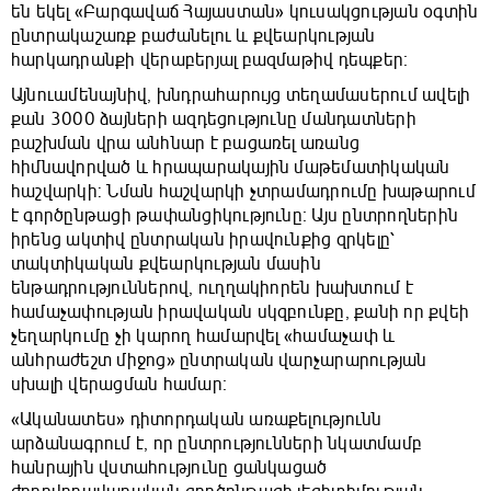
են եկել «Բարգավաճ Հայաստան» կուսակցության օգտին
ընտրակաշառք բաժանելու և քվեարկության
հարկադրանքի վերաբերյալ բազմաթիվ դեպքեր։
Այնուամենայնիվ, խնդրահարույց տեղամասերում ավելի
քան 3000 ձայների ազդեցությունը մանդատների
բաշխման վրա անհնար է բացառել առանց
հիմնավորված և հրապարակային մաթեմատիկական
հաշվարկի: Նման հաշվարկի չտրամադրումը խաթարում
է գործընթացի թափանցիկությունը։ Այս ընտրողներին
իրենց ակտիվ ընտրական իրավունքից զրկելը՝
տակտիկական քվեարկության մասին
ենթադրություններով, ուղղակիորեն խախտում է
համաչափության իրավական սկզբունքը, քանի որ քվեի
չեղարկումը չի կարող համարվել «համաչափ և
անհրաժեշտ միջոց» ընտրական վարչարարության
սխալի վերացման համար։
«Ականատես» դիտորդական առաքելությունն
արձանագրում է, որ ընտրությունների նկատմամբ
հանրային վստահությունը ցանկացած