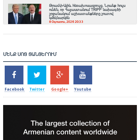
Թրամփ-Ալիև հեռախոսազրույց. Նրանք հույս
ունեն, որ Հայաստանում TRIPP նախագծի
շրջանակում աշխատանքները շուտով
կմեկնարկեն
8 Օգոստոս, 2026 20:33
ՄԵՆՔ ՍՈՑ ՑԱՆՑԵՐՈՒՄ
SHARES
TWEETS
SHARES
SHARES
2k
1.5k
203
620
Facebook
Twitter
Google+
Youtube