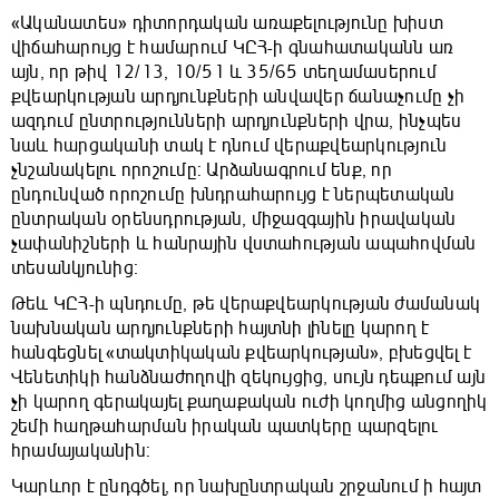
«Ականատես» դիտորդական առաքելությունը խիստ
վիճահարույց է համարում ԿԸՀ-ի գնահատականն առ
այն, որ թիվ 12/13, 10/51 և 35/65 տեղամասերում
քվեարկության արդյունքների անվավեր ճանաչումը չի
ազդում ընտրությունների արդյունքների վրա, ինչպես
նաև հարցականի տակ է դնում վերաքվեարկություն
չնշանակելու որոշումը: Արձանագրում ենք, որ
ընդունված որոշումը խնդրահարույց է ներպետական
ընտրական օրենսդրության, միջազգային իրավական
չափանիշների և հանրային վստահության ապահովման
տեսանկյունից։
Թեև ԿԸՀ-ի պնդումը, թե վերաքվեարկության ժամանակ
նախնական արդյունքների հայտնի լինելը կարող է
հանգեցնել «տակտիկական քվեարկության», բխեցվել է
Վենետիկի հանձնաժողովի զեկույցից, սույն դեպքում այն
չի կարող գերակայել քաղաքական ուժի կողմից անցողիկ
շեմի հաղթահարման իրական պատկերը պարզելու
հրամայականին:
Կարևոր է ընդգծել, որ նախընտրական շրջանում ի հայտ