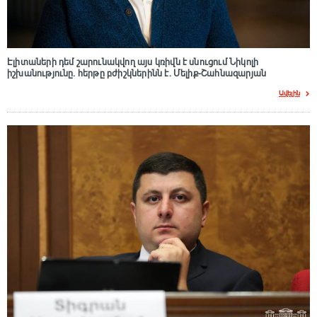
Էլիտաների դեմ շարունակվող այս կռիվն է սնուցում Նիկոլի
իշխանությունը. հերթը բժիշկներինն է. Մելիք-Շահնազարյան
Ավելին