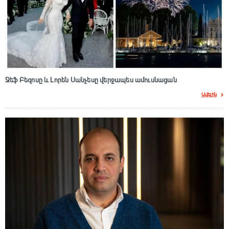
Ջեֆ Բեզոսը և Լորեն Սանչեսը վերջապես ամուսնացան
Ավելին