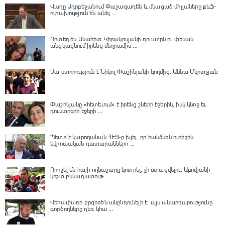
Վաղը Ադրբեջանում Փաշազադեն և մնացած մոլլաները քևֆ-
ուրախություն են անել ...
Որտեղ են Անահիտ Կիրակոսյանի դուստրն ու փեսան
անցկացնում իրենց մեղրամիս ...
Սա ստորություն է Նիկոլ Փաշինյանի կողմից․ Աննա Մկրտչյան
Փաշինյանը «հետեւում» է իրենց շների էջերին, իսկ կնոջ եւ
դուստրերի էջերի ...
Պետք է կարողանան ՀԷՑ-ը խլել, որ հանձնեն ուրիշին.
եվրոպական դատարաններո ...
Որոշել են հայի ողնաշարը կոտրել, չի ստացվելու․ Աբովյանի
կոշտ քննադատութ ...
Վեհափառի քրգործն անընդունելի է, այս անարդարությունը
գործողները դեռ կհա ...