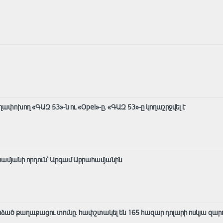
ափոխող «ԳԱԶ 53»-ն ու «Opel»-ը. «ԳԱԶ 53»-ը կողաշրջվել է
համյանի որդուն՝ Արգամ Աբրահամյանին
րձած քաղաքացու տունը․ հափշտակել են 165 հազար դոլարի ոսկյա զար