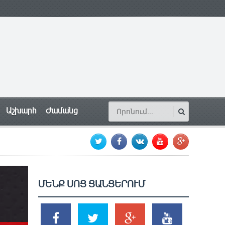
Աշխարհ
Ժամանց
ՄԵՆՔ ՍՈՑ ՑԱՆՑԵՐՈՒՄ
SHARES
TWEETS
SHARES
SHARES
2k
1.5k
203
620