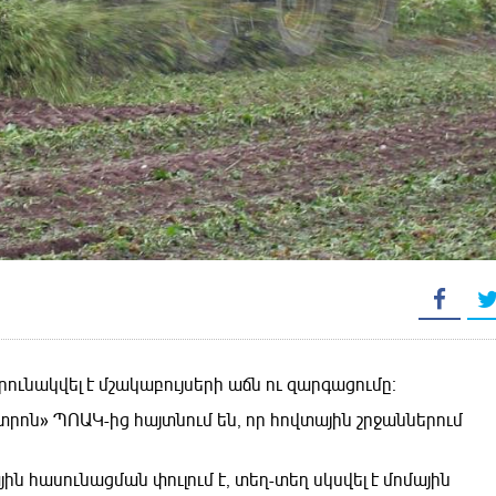
ւնակվել է մշակաբույսերի աճն ու զարգացումը։
րոն» ՊՈԱԿ-ից հայտնում են, որ հովտային շրջաններում
 հասունացման փուլում է, տեղ-տեղ սկսվել է մոմային