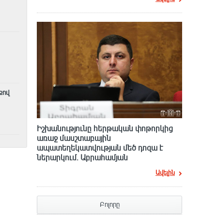
քով
Իշխանությունը հերթական փոթորկից
առաջ մասշտաբային
ապատեղեկատվության մեծ դnզա է
ներարկում․ Աբրահամյան
Ավելին
Բոլորը