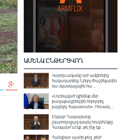
ԱՄԵՆԱ ԸՆԹԵՐՑՎՈՂ
Վարդևանյանը ԱԺ ամբիոնից
հակադարձեց Նիկոլ Փաշինյանին․
նա սկանդալային հա ...
«Ստիպված կլինենք մեր
քաղաքացիներին հորդորել
չայցելել Հայաստան»․ Ռուսակ ...
Էդգար Ղազարյանը
չկարողացավ զսպել հուզմունքը.
Հասկանո՞ւմ եք, թե ինչ եք ...
Հանգիստ պահի քեզ. թեժ