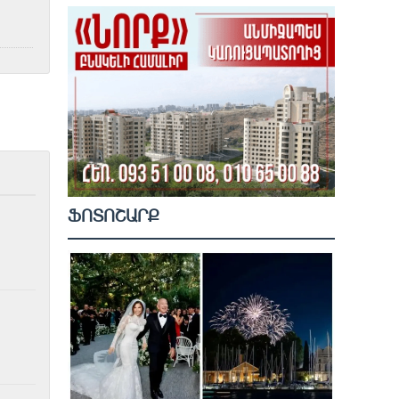
ՖՈՏՈՇԱՐՔ