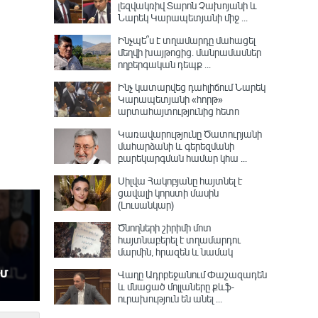
լեզվակռիվ Տարոն Չախոյանի և
Նարեկ Կարապետյանի միջ ...
Ինչպե՞ս է տղամարդը մահացել
մեղվի խայթոցից. մանրամասներ
ողբերգական դեպք ...
Ինչ կատարվեց դահլիճում Նարեկ
Կարապետյանի «հորթ»
արտահայտությունից հետո
Կառավարությունը Ծատուրյանի
մահարձանի և գերեզմանի
բարեկարգման համար կհա ...
Սիլվա Հակոբյանը հայտնել է
ցավալի կորստի մասին
(Լուսանկար)
Ծնողների շիրիմի մոտ
հայտնաբերել է տղամարդու
մարմին, հրազեն և նամակ
Վաղը Ադրբեջանում Փաշազադեն
և մնացած մոլլաները քևֆ-
ուրախություն են անել ...