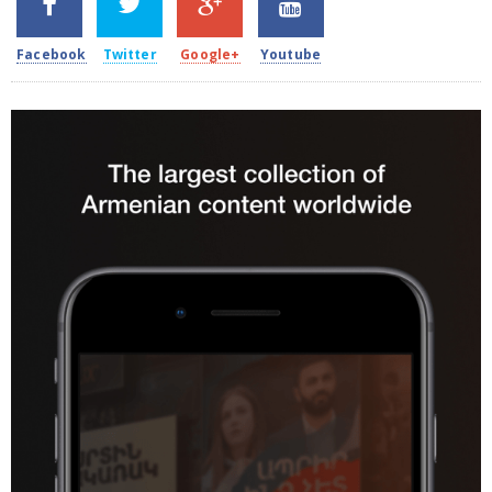
2k
1.5k
203
620
Facebook
Twitter
Google+
Youtube