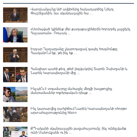
Վարդևանյանը ԱԺ ամբիոնից հակադարձեց Նիկոլ
Փաշինյանին․ նա սկանդալային հա ...
«Ստիպված կլինենք մեր քաղաքացիներին հորդորել չայցելել
Հայաստան»․ Ռուսակ ...
Էդգար Ղազարյանը չկարողացավ զսպել հուզմունքը.
Հասկանո՞ւմ եք, թե ինչ եք ...
Հանգիստ պահի քեզ. թեժ լեզվակռիվ Տարոն Չախոյանի և
Նարեկ Կարապետյանի միջ ...
Ինչպե՞ս է տղամարդը մահացել մեղվի խայթոցից.
մանրամասներ ողբերգական դեպք ...
Ինչ կատարվեց դահլիճում Նարեկ Կարապետյանի «հորթ»
արտահայտությունից հետո
ՔՊ-ականի սկանդալային բացահայտումը․ ինչ ունեցվածք
ունի Մանուկյանն ու ին ...