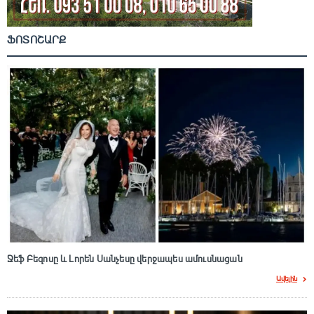
ՖՈՏՈՇԱՐՔ
Ջեֆ Բեզոսը և Լորեն Սանչեսը վերջապես ամուսնացան
Ավելին