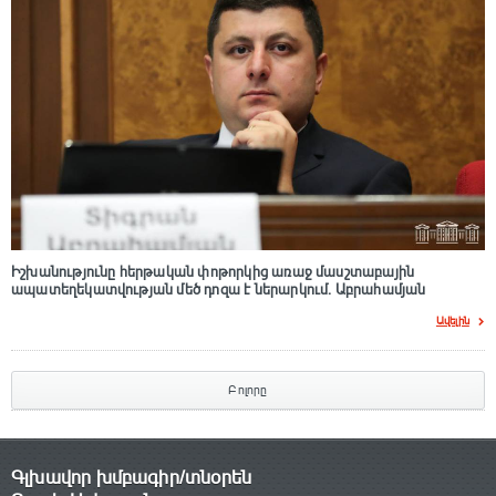
Իշխանությունը հերթական փոթորկից առաջ մասշտաբային
ապատեղեկատվության մեծ դnզա է ներարկում․ Աբրահամյան
Ավելին
Բոլորը
Գլխավոր խմբագիր/տնօրեն