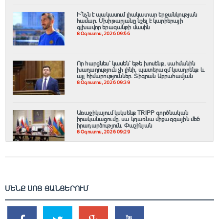
Ի՞նչն է պակասում լիակատար երջանկության
համար. Մխիթարյանը նշել է կարիերայի
գլխավոր երազանքի մասին
8 Օգոստոս, 2026 09:56
Որ հարցնես՝ կասեն՝ եթե խոսենք, սահմանին
խաղաղություն չի լինի, պшտերազմ կuադրենք և
այլ հիմարnւթյուններ․ Տիգրան Աբրահամյան
8 Օգոստոս, 2026 09:39
Առաջիկայում կսկսենք TRIPP գործնական
իրականացումը․ սա կդառնա միջազգային մեծ
իրադարձություն․ Փաշինյան
8 Օգոստոս, 2026 09:29
ՄԵՆՔ ՍՈՑ ՑԱՆՑԵՐՈՒՄ
SHARES
TWEETS
SHARES
SHARES