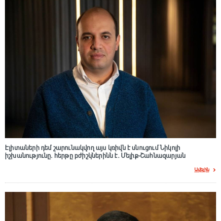
Էլիտաների դեմ շարունակվող այս կռիվն է սնուցում Նիկոլի
իշխանությունը. հերթը բժիշկներինն է. Մելիք-Շահնազարյան
Ավելին