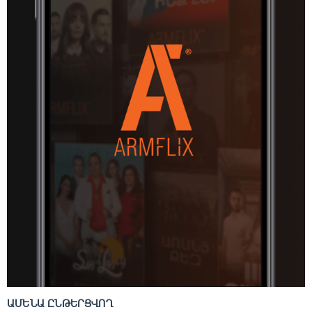
ԱՄԵՆԱ ԸՆԹԵՐՑՎՈՂ