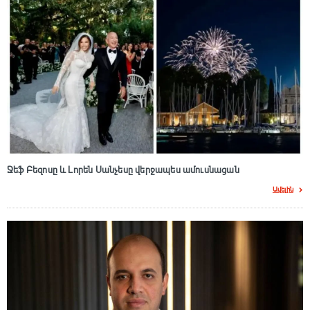
Ջեֆ Բեզոսը և Լորեն Սանչեսը վերջապես ամուսնացան
Ավելին