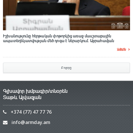
Իշխանությունը հերթական փոթորկից առաջ մասշտաբային
ապատեղեկատվության մեծ դnզա է ներարկում․ Աբրահամյան
Ավելին
Բոլորը
Գլխավոր խմբագիր/տնօրեն
Տաթև Այվազյան
+374 (77) 47 77 76
info@armday.am