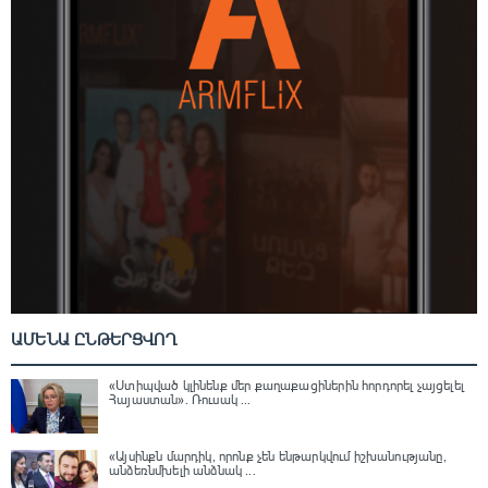
ԱՄԵՆԱ ԸՆԹԵՐՑՎՈՂ
«Ստիպված կլինենք մեր քաղաքացիներին հորդորել չայցելել
Հայաստան»․ Ռուսակ ...
«Այսինքն մարդիկ, որոնք չեն ենթարկվում իշխանությանը,
անձեռնմխելի անձնակ ...