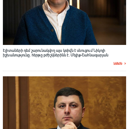
Էլիտաների դեմ շարունակվող այս կռիվն է սնուցում Նիկոլի
իշխանությունը. հերթը բժիշկներինն է. Մելիք-Շահնազարյան
Ավելին