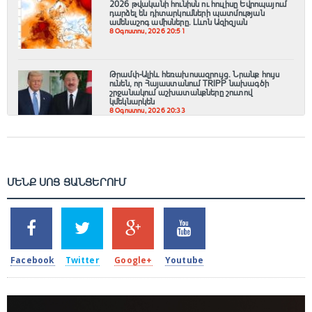
2026 թվականի հունիսն ու հուլիսը Եվրոպայում
դարձել են դիտարկումների պատմության
ամենաշոգ ամիսները․ Լևոն Ազիզյան
8 Օգոստոս, 2026 20:51
Թրամփ-Ալիև հեռախոսազրույց. Նրանք հույս
ունեն, որ Հայաստանում TRIPP նախագծի
շրջանակում աշխատանքները շուտով
կմեկնարկեն
8 Օգոստոս, 2026 20:33
ՄԵՆՔ ՍՈՑ ՑԱՆՑԵՐՈՒՄ
SHARES
TWEETS
SHARES
SHARES
2k
1.5k
203
620
Facebook
Twitter
Google+
Youtube