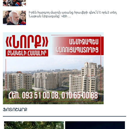
Իրեն հարգող մարդն առանց հրավերի գնու՞մ է որևէ տեղ.
Նաթան Սրբազանը՝ Վեհ ...
ՖՈՏՈՇԱՐՔ