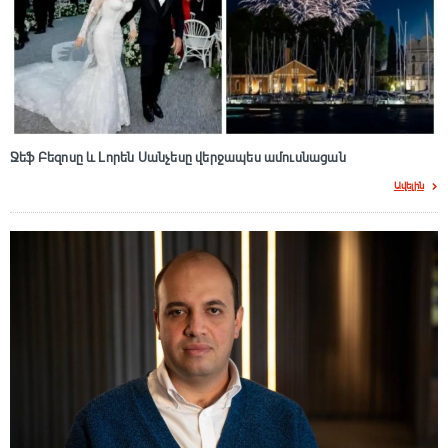
Ջեֆ Բեզոսը և Լորեն Սանչեսը վերջապես ամուսնացան
Ավելին