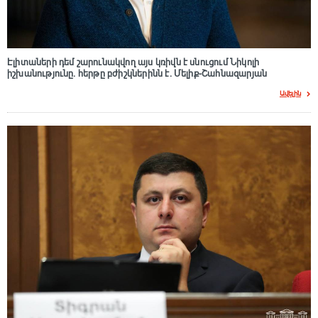
Էլիտաների դեմ շարունակվող այս կռիվն է սնուցում Նիկոլի
իշխանությունը. հերթը բժիշկներինն է. Մելիք-Շահնազարյան
Ավելին