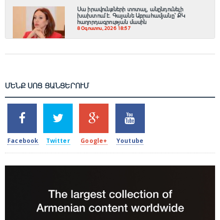
Սա իրավունքների տոտալ, անընդունելի
խախտում է. Գայանե Աբրահամյանը՝ ՔԿ
հաղորդագրության մասին
8 Օգոստոս, 2026 18:57
ՄԵՆՔ ՍՈՑ ՑԱՆՑԵՐՈՒՄ
SHARES
TWEETS
SHARES
SHARES
2k
1.5k
203
620
Facebook
Twitter
Google+
Youtube