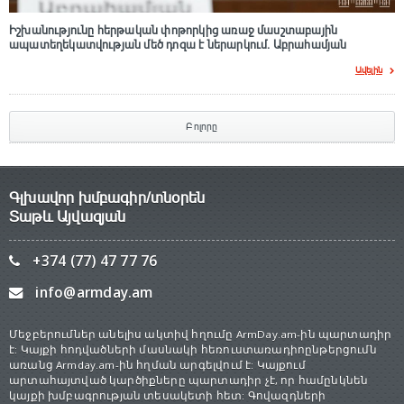
Իշխանությունը հերթական փոթորկից առաջ մասշտաբային
ապատեղեկատվության մեծ դnզա է ներարկում․ Աբրահամյան
Ավելին
Բոլորը
Գլխավոր խմբագիր/տնօրեն
Տաթև Այվազյան
+374 (77) 47 77 76
info@armday.am
Մեջբերումներ անելիս ակտիվ հղումը ArmDay.am-ին պարտադիր
է: Կայքի հոդվածների մասնակի հեռուստառադիոընթերցումն
առանց Armday.am-ին հղման արգելվում է: Կայքում
արտահայտված կարծիքները պարտադիր չէ, որ համընկնեն
կայքի խմբագրության տեսակետի հետ: Գովազդների