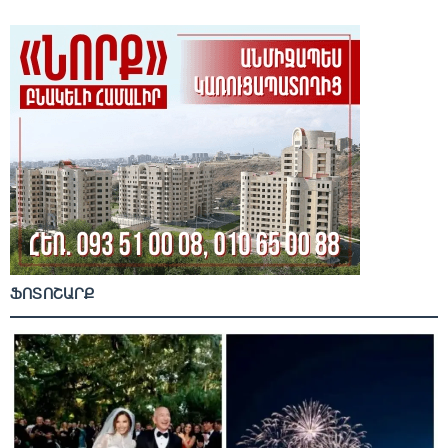
ՖՈՏՈՇԱՐՔ