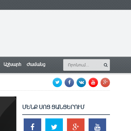
Աշխարհ
Ժամանց
ՄԵՆՔ ՍՈՑ ՑԱՆՑԵՐՈՒՄ
SHARES
TWEETS
SHARES
SHARES
2k
1.5k
203
620