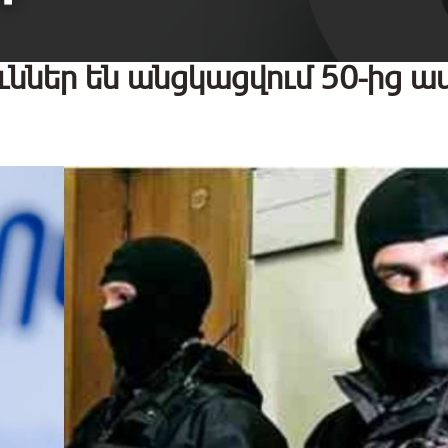
ւններ են անցկացվում 50-ից ավ