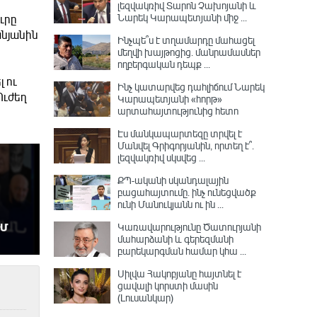
լեզվակռիվ Տարոն Չախոյանի և
Նարեկ Կարապետյանի միջ ...
ւրը
անյանին
Ինչպե՞ս է տղամարդը մահացել
մեղվի խայթոցից. մանրամասներ
ողբերգական դեպք ...
 ու
Ինչ կատարվեց դահլիճում Նարեկ
Ուժեղ
Կարապետյանի «հորթ»
արտահայտությունից հետո
Էս մանկապարտեզը տրվել է
Մանվել Գրիգորյանին, որտեղ է՞․
լեզվակռիվ սկսվեց ...
ՔՊ-ականի սկանդալային
բացահայտումը․ ինչ ունեցվածք
ունի Մանուկյանն ու ին ...
Կառավարությունը Ծատուրյանի
մահարձանի և գերեզմանի
բարեկարգման համար կհա ...
Սիլվա Հակոբյանը հայտնել է
ցավալի կորստի մասին
(Լուսանկար)