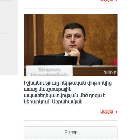
Իշխանությունը հերթական փոթորկից
առաջ մասշտաբային
ապատեղեկատվության մեծ դnզա է
ներարկում․ Աբրահամյան
Ավելին
Բոլորը