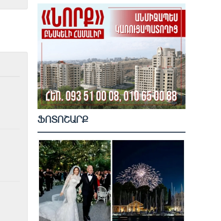
ՖՈՏՈՇԱՐՔ