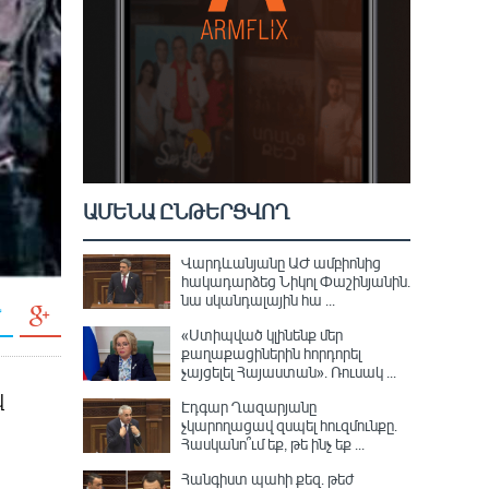
ԱՄԵՆԱ ԸՆԹԵՐՑՎՈՂ
Վարդևանյանը ԱԺ ամբիոնից
հակադարձեց Նիկոլ Փաշինյանին․
նա սկանդալային հա ...
«Ստիպված կլինենք մեր
քաղաքացիներին հորդորել
չայցելել Հայաստան»․ Ռուսակ ...
վ
Էդգար Ղազարյանը
չկարողացավ զսպել հուզմունքը.
Հասկանո՞ւմ եք, թե ինչ եք ...
Հանգիստ պահի քեզ. թեժ