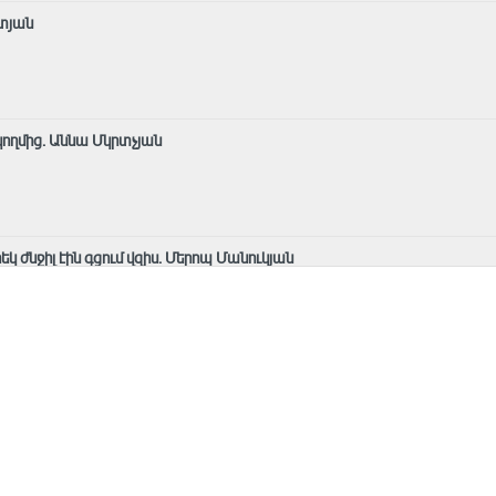
տյան
կողմից․ Աննա Մկրտչյան
րեկ ժնջիլ էին գցում վզիս. Մերոպ Մանուկյան