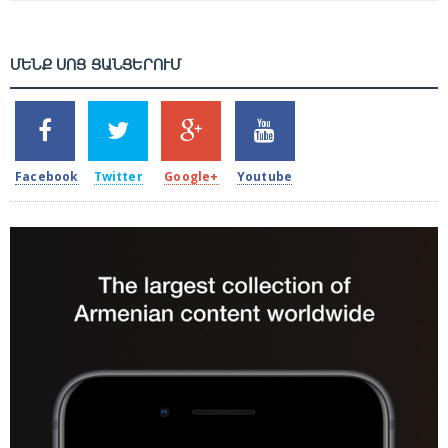
ՄԵՆՔ ՍՈՑ ՑԱՆՑԵՐՈՒՄ
SHARES
TWEETS
SHARES
SHARES
2k
1.5k
203
620
Facebook
Twitter
Google+
Youtube