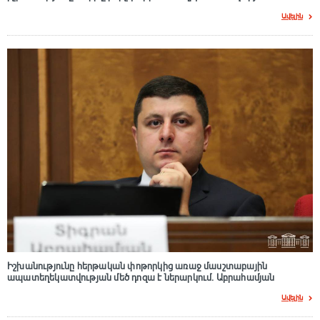
Ավելին
Իշխանությունը հերթական փոթորկից առաջ մասշտաբային
ապատեղեկատվության մեծ դnզա է ներարկում․ Աբրահամյան
Ավելին