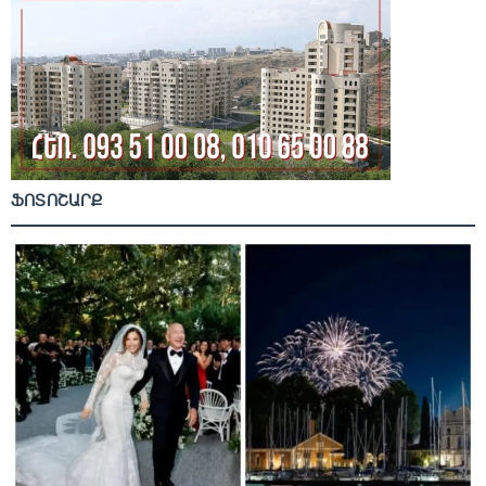
ՖՈՏՈՇԱՐՔ