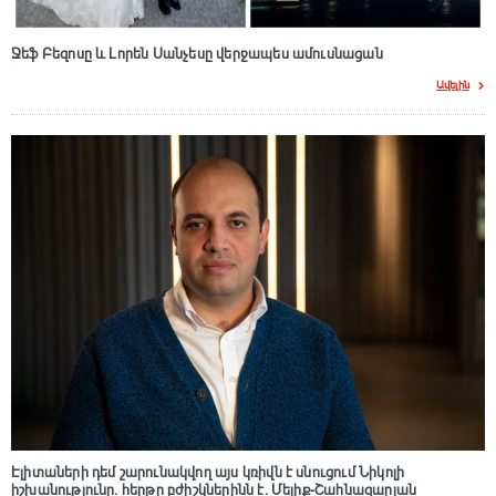
Ջեֆ Բեզոսը և Լորեն Սանչեսը վերջապես ամուսնացան
Ավելին
Էլիտաների դեմ շարունակվող այս կռիվն է սնուցում Նիկոլի
իշխանությունը. հերթը բժիշկներինն է. Մելիք-Շահնազարյան