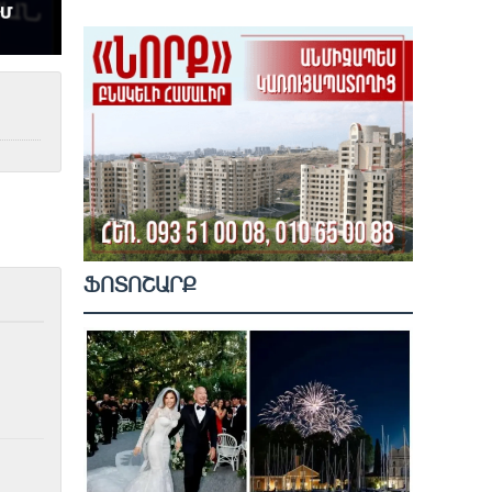
ՖՈՏՈՇԱՐՔ