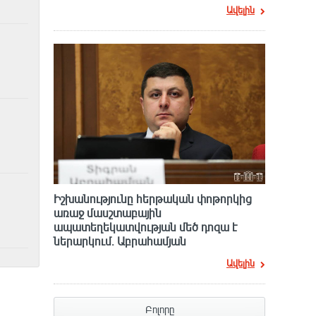
Ավելին
Իշխանությունը հերթական փոթորկից
առաջ մասշտաբային
ապատեղեկատվության մեծ դnզա է
ներարկում․ Աբրահամյան
Ավելին
Բոլորը