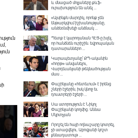
և մնացած մոլլաները քևֆ-
ուրախություն են անել ...
«Այսինքն մարդիկ, որոնք չեն
ենթարկվում իշխանությանը,
անձեռնմխելի անձնակ ...
Պետք է կարողանան ՀԷՑ-ը խլել,
ություն
որ հանձնեն ուրիշին. եվրոպական
ւմ,
դատարաններո ...
յուն
Կարապետյանը՝ ՔՊ-ականին
«հորթ» անվանելու,
ն
Վարդեւանյանի թեկնածության
մաս ...
Փաշինյանը «հետեւում» է իրենց
նի
շների էջերին, իսկ կնոջ եւ
դուստրերի էջերի ...
Սա ստորություն է Նիկոլ
Փաշինյանի կողմից․ Աննա
Մկրտչյան
Որոշել են հայի ողնաշարը կոտրել,
չի ստացվելու․ Աբովյանի կոշտ
քննադատութ ...