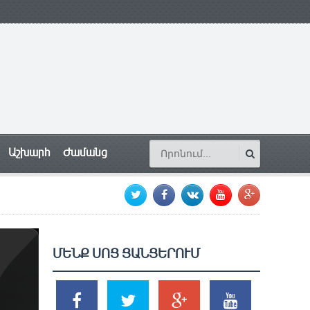
Աշխարհ
Ժամանց
ՄԵՆՔ ՍՈՑ ՑԱՆՑԵՐՈՒՄ
SHARES
TWEETS
SHARES
SHARES
2k
1.5k
203
620