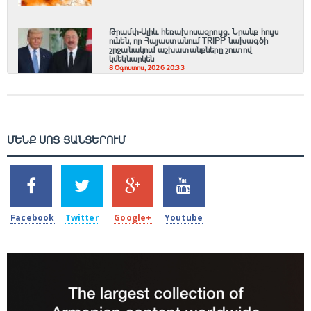
Թրամփ-Ալիև հեռախոսազրույց. Նրանք հույս
ունեն, որ Հայաստանում TRIPP նախագծի
շրջանակում աշխատանքները շուտով
կմեկնարկեն
8 Օգոստոս, 2026 20:33
ՄԵՆՔ ՍՈՑ ՑԱՆՑԵՐՈՒՄ
SHARES
TWEETS
SHARES
SHARES
2k
1.5k
203
620
Facebook
Twitter
Google+
Youtube