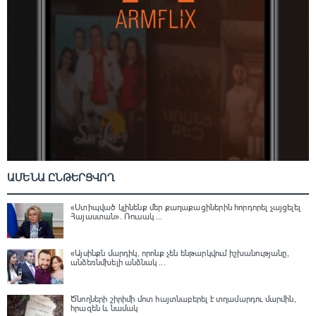
ԱՄԵՆԱ ԸՆԹԵՐՑՎՈՂ
«Ստիպված կլինենք մեր քաղաքացիներին հորդորել չայցելել
Հայաստան»․ Ռուսակ ...
«Այսինքն մարդիկ, որոնք չեն ենթարկվում իշխանությանը,
անձեռնմխելի անձնակ ...
Ծնողների շիրիմի մոտ հայտնաբերել է տղամարդու մարմին,
հրազեն և նամակ