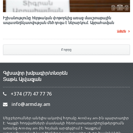
Իշխանությունը հերթական փոթորկից առաջ մասշտաբային
ապատեղեկատվության մեծ դnզա է ներարկում․ Աբրահամյան
Ավելին
Բոլորը
Գլխավոր խմբագիր/տնօրեն
Տաթև Այվազյան
+374 (77) 47 77 76
info@armday.am
Մեջբերումներ անելիս ակտիվ հղումը ArmDay.am-ին պարտադիր
է: Կայքի հոդվածների մասնակի հեռուստառադիոընթերցումն
առանց Armday.am-ին հղման արգելվում է: Կայքում