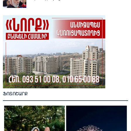
ՖՈՏՈՇԱՐՔ