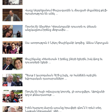
Վաղը Ադրբեջանում Փաշազադեն և մնացած մոլլաները քևֆ-
ուրախություն են անել ...
Որտեղ են Անահիտ Կիրակոսյանի դուստրն ու փեսան
անցկացնում իրենց մեղրամիս ...
Սա ստորություն է Նիկոլ Փաշինյանի կողմից․ Աննա Մկրտչյան
Փաշինյանը «հետեւում» է իրենց շների էջերին, իսկ կնոջ եւ
դուստրերի էջերի ...
Պետք է կարողանան ՀԷՑ-ը խլել, որ հանձնեն ուրիշին.
եվրոպական դատարաններո ...
Որոշել են հայի ողնաշարը կոտրել, չի ստացվելու․ Աբովյանի
կոշտ քննադատութ ...
Իրեն հարգող մարդն առանց հրավերի գնու՞մ է որևէ տեղ.
Նաթան Սրբազանը՝ Վեհ ...