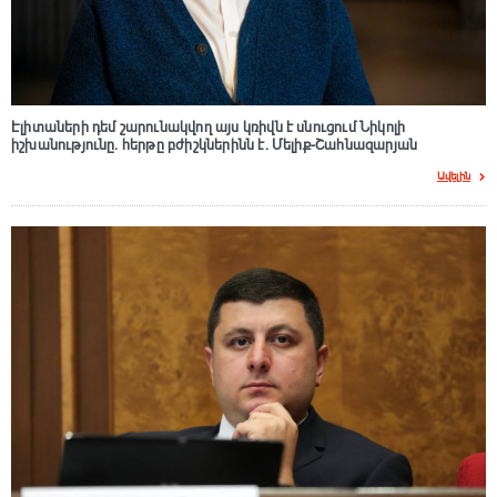
Էլիտաների դեմ շարունակվող այս կռիվն է սնուցում Նիկոլի
իշխանությունը. հերթը բժիշկներինն է. Մելիք-Շահնազարյան
Ավելին