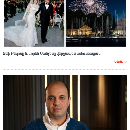
Ջեֆ Բեզոսը և Լորեն Սանչեսը վերջապես ամուսնացան
Ավելին