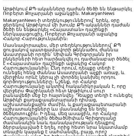
Արթիկում ՔՊ-ականները դաժան ծեծի են ենթարկել
Ռոբերտ Քոչարյանի աջակցին. MakaryanNews
MakaryanNews-ի տեղեկություններով՝ երեկ, օրը
ցերեկով Արթիկում մի խումբ ՔՊ-ականներ դաժան
ծեծի են ենթարկել «Հայաստան» դաշինքի
ներկայացուցիչ, Ռոբերտ Քոչարյանի աջակից
Հակոբ Հարությունյանին։
Մասնավորապես, մեր տեղեկություններով՝ ՔՊ
ցուցակով պատգամավորի թեկնածու Ժաննա
Ասատրյանի որդին՝ Սիփան Գրիգորյանն իր
ընկերների հետ հարձակվել ու դաժանաբար ծեծել
է «Հայաստան» դաշինքի աջակից Հակոբ
Հարությունյանին։ Ընդ որում, դեպքը տեղի է
ունեցել հենց Ժաննա Ասատրյանի աչքի առաջ, և
վերջինս որևէ կերպ չի փորձել կանխել որդու
գործողությունները։ Նշենք, որ Հակոբ
Հարությունյանը ակտիվ հականիկոլական է, որը
վերջերս Փաշինյանի հետ Արթիկում սուր
բանավեճի մեջ էր հայտնվել։ Դեպքը տեղի է ունեցել
Արթիկի քաղաքապետարանի դիմաց,
աշխատանքային ժամին, և քաղաքապետարանի
աշխատակիցները ևս մասնակից են եղել
ծեծկռտուքին։ Ի դեպ, մեզ ասացին, որ Հակոբ
Հարությունյանին ծեծածՍիփան Գրիգորյանը
ժամանակին նաև դանակարության դեպքով
ձերբակալված է եղել, որից հետո նրա նկատմամբ
տնային կալանք է սահմանվել, բայց, որոշ