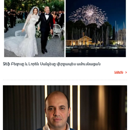
Ջեֆ Բեզոսը և Լորեն Սանչեսը վերջապես ամուսնացան
Ավելին