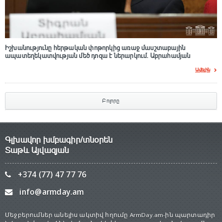
Իշխանությունը հերթական փոթորկից առաջ մասշտաբային
ապատեղեկատվության մեծ դnզա է ներարկում․ Աբրահամյան
Ավելին
Բոլորը
Գլխավոր խմբագիր/տնօրեն
Տաթև Այվազյան
+374 (77) 47 77 76
info@armday.am
Մեջբերումներ անելիս ակտիվ հղումը ArmDay.am-ին պարտադիր