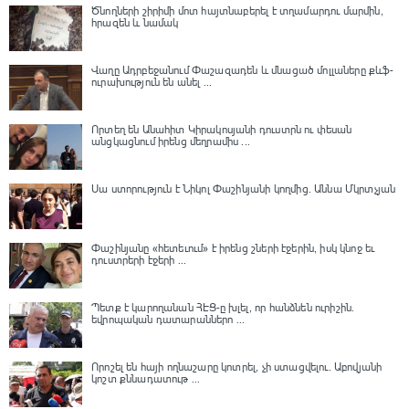
Ծնողների շիրիմի մոտ հայտնաբերել է տղամարդու մարմին,
հրազեն և նամակ
Վաղը Ադրբեջանում Փաշազադեն և մնացած մոլլաները քևֆ-
ուրախություն են անել ...
Որտեղ են Անահիտ Կիրակոսյանի դուստրն ու փեսան
անցկացնում իրենց մեղրամիս ...
Սա ստորություն է Նիկոլ Փաշինյանի կողմից․ Աննա Մկրտչյան
Փաշինյանը «հետեւում» է իրենց շների էջերին, իսկ կնոջ եւ
դուստրերի էջերի ...
Պետք է կարողանան ՀԷՑ-ը խլել, որ հանձնեն ուրիշին.
եվրոպական դատարաններո ...
Որոշել են հայի ողնաշարը կոտրել, չի ստացվելու․ Աբովյանի
կոշտ քննադատութ ...