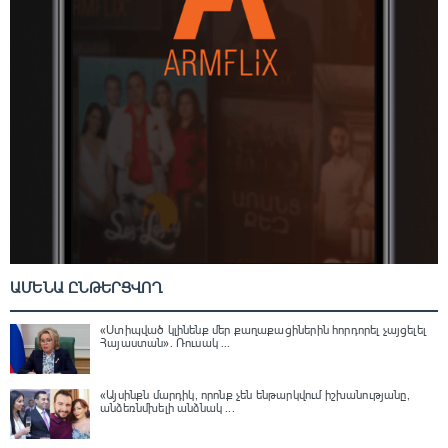
ԱՄԵՆԱ ԸՆԹԵՐՑՎՈՂ
«Ստիպված կլինենք մեր քաղաքացիներին հորդորել չայցելել
Հայաստան»․ Ռուսակ ...
«Այսինքն մարդիկ, որոնք չեն ենթարկվում իշխանությանը,
անձեռնմխելի անձնակ ...