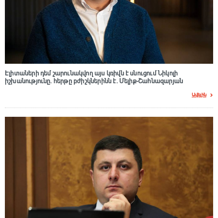
Էլիտաների դեմ շարունակվող այս կռիվն է սնուցում Նիկոլի
իշխանությունը. հերթը բժիշկներինն է. Մելիք-Շահնազարյան
Ավելին