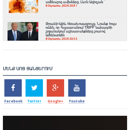
ամենաշոգ ամիսները․ Լևոն Ազիզյան
8 Օգոստոս, 2026 20:51
Թրամփ-Ալիև հեռախոսազրույց. Նրանք հույս
ունեն, որ Հայաստանում TRIPP նախագծի
շրջանակում աշխատանքները շուտով
կմեկնարկեն
8 Օգոստոս, 2026 20:33
ՄԵՆՔ ՍՈՑ ՑԱՆՑԵՐՈՒՄ
SHARES
TWEETS
SHARES
SHARES
2k
1.5k
203
620
Facebook
Twitter
Google+
Youtube