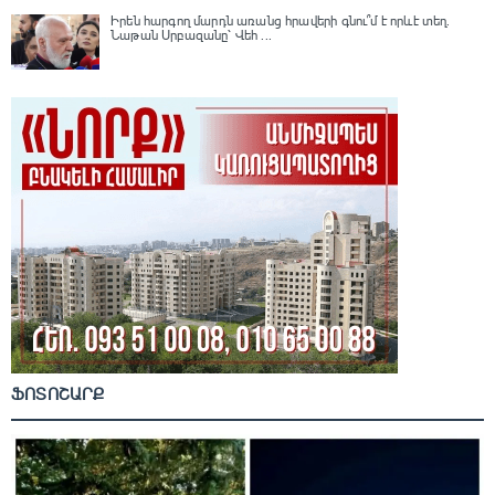
Իրեն հարգող մարդն առանց հրավերի գնու՞մ է որևէ տեղ.
Նաթան Սրբազանը՝ Վեհ ...
ՖՈՏՈՇԱՐՔ