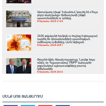
Արտակարգ դեպք՝ Երևանում․ կոտրել են «Հույս
բոլոր մարդկանց» հիմնադրամի շենքի
պատուհաններն ու դռները
8 Օգոստոս, 2026 21:04
2026 թվականի հունիսն ու հուլիսը Եվրոպայում
դարձել են դիտարկումների պատմության
ամենաշոգ ամիսները․ Լևոն Ազիզյան
8 Օգոստոս, 2026 20:51
Թրամփ-Ալիև հեռախոսազրույց. Նրանք հույս
ունեն, որ Հայաստանում TRIPP նախագծի
շրջանակում աշխատանքները շուտով
կմեկնարկեն
8 Օգոստոս, 2026 20:33
ՄԵՆՔ ՍՈՑ ՑԱՆՑԵՐՈՒՄ