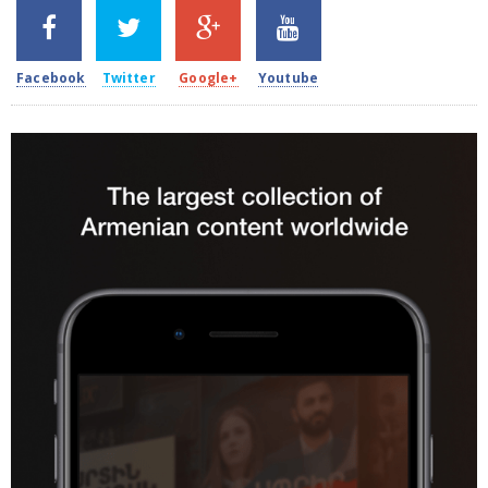
SHARES
TWEETS
SHARES
SHARES
2k
1.5k
203
620
Facebook
Twitter
Google+
Youtube