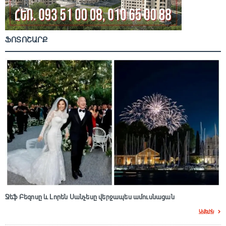
ՖՈՏՈՇԱՐՔ
Ջեֆ Բեզոսը և Լորեն Սանչեսը վերջապես ամուսնացան
Ավելին