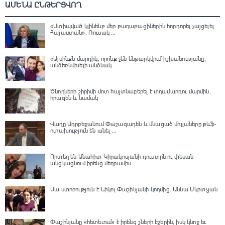
ԱՄԵՆԱ ԸՆԹԵՐՑՎՈՂ
«Ստիպված կլինենք մեր քաղաքացիներին հորդորել չայցելել
Հայաստան»․ Ռուսակ ...
«Այսինքն մարդիկ, որոնք չեն ենթարկվում իշխանությանը,
անձեռնմխելի անձնակ ...
Ծնողների շիրիմի մոտ հայտնաբերել է տղամարդու մարմին,
հրազեն և նամակ
Վաղը Ադրբեջանում Փաշազադեն և մնացած մոլլաները քևֆ-
ուրախություն են անել ...
Որտեղ են Անահիտ Կիրակոսյանի դուստրն ու փեսան
անցկացնում իրենց մեղրամիս ...
Սա ստորություն է Նիկոլ Փաշինյանի կողմից․ Աննա Մկրտչյան
Փաշինյանը «հետեւում» է իրենց շների էջերին, իսկ կնոջ եւ