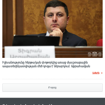
Իշխանությունը հերթական փոթորկից առաջ մասշտաբային
ապատեղեկատվության մեծ դnզա է ներարկում․ Աբրահամյան
Ավելին
Բոլորը