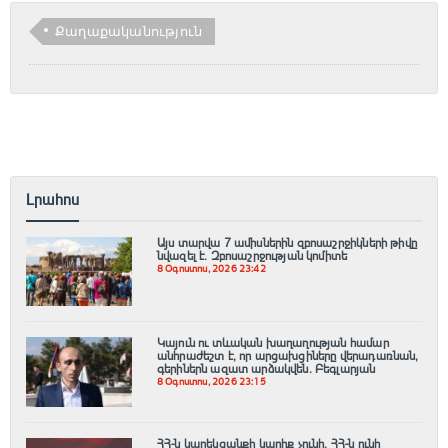
Քաղաքականություն
Լրահոս
Այս տարվա 7 ամիսներին զբոսաշրջիկների թիվը
նվազել է. Զբոսաշրջության կոմիտե
8 Օգոստոս, 2026 23:42
Կայուն ու տևական խաղաղության համար
անհրաժեշտ է, որ արցախցիները վերադառնան,
գերիներն ազատ արձակվեն․ Բեգլարյան
8 Օգոստոս, 2026 23:15
ՀՀ-ն կարեկցանքի կարիք չունի, ՀՀ-ն ունի