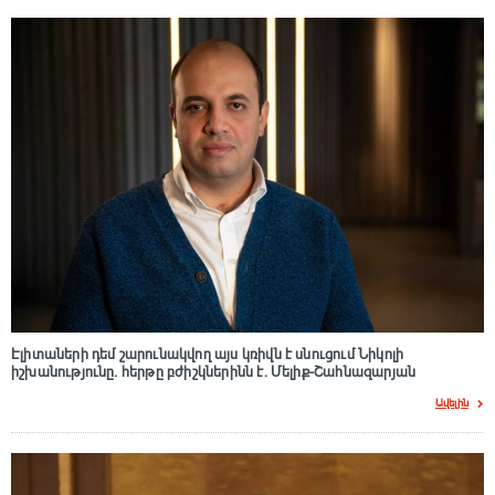
Էլիտաների դեմ շարունակվող այս կռիվն է սնուցում Նիկոլի
իշխանությունը. հերթը բժիշկներինն է. Մելիք-Շահնազարյան
Ավելին