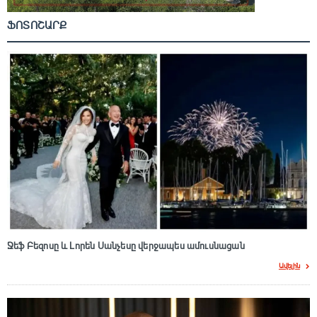
ՖՈՏՈՇԱՐՔ
Ջեֆ Բեզոսը և Լորեն Սանչեսը վերջապես ամուսնացան
Ավելին