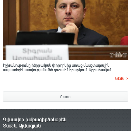
Իշխանությունը հերթական փոթորկից առաջ մասշտաբային
ապատեղեկատվության մեծ դnզա է ներարկում․ Աբրահամյան
Ավելին
Բոլորը
Գլխավոր խմբագիր/տնօրեն
Տաթև Այվազյան