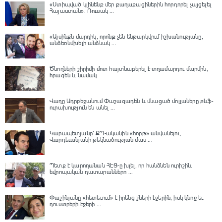
«Ստիպված կլինենք մեր քաղաքացիներին հորդորել չայցելել
Հայաստան»․ Ռուսակ ...
«Այսինքն մարդիկ, որոնք չեն ենթարկվում իշխանությանը,
անձեռնմխելի անձնակ ...
Ծնողների շիրիմի մոտ հայտնաբերել է տղամարդու մարմին,
հրազեն և նամակ
Վաղը Ադրբեջանում Փաշազադեն և մնացած մոլլաները քևֆ-
ուրախություն են անել ...
Կարապետյանը՝ ՔՊ-ականին «հորթ» անվանելու,
Վարդեւանյանի թեկնածության մաս ...
Պետք է կարողանան ՀԷՑ-ը խլել, որ հանձնեն ուրիշին.
եվրոպական դատարաններո ...
Փաշինյանը «հետեւում» է իրենց շների էջերին, իսկ կնոջ եւ
դուստրերի էջերի ...