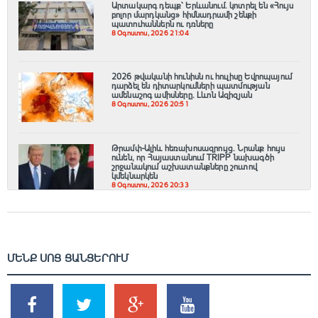
Արտակարգ դեպք՝ Երևանում․ կոտրել են «Հույս
բոլոր մարդկանց» հիմնադրամի շենքի
պատուհաններն ու դռները
8 Օգոստոս, 2026 21:04
2026 թվականի հունիսն ու հուլիսը Եվրոպայում
դարձել են դիտարկումների պատմության
ամենաշոգ ամիսները․ Լևոն Ազիզյան
8 Օգոստոս, 2026 20:51
Թրամփ-Ալիև հեռախոսազրույց. Նրանք հույս
ունեն, որ Հայաստանում TRIPP նախագծի
շրջանակում աշխատանքները շուտով
կմեկնարկեն
8 Օգոստոս, 2026 20:33
ՄԵՆՔ ՍՈՑ ՑԱՆՑԵՐՈՒՄ
SHARES
TWEETS
SHARES
SHARES
2k
1.5k
203
620