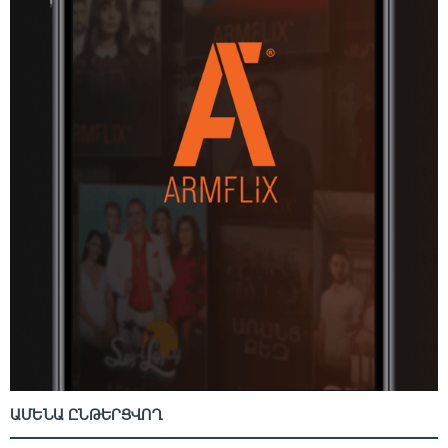
ԱՄԵՆԱ ԸՆԹԵՐՑՎՈՂ