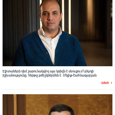
Էլիտաների դեմ շարունակվող այս կռիվն է սնուցում Նիկոլի
իշխանությունը. հերթը բժիշկներինն է. Մելիք-Շահնազարյան
Ավելին