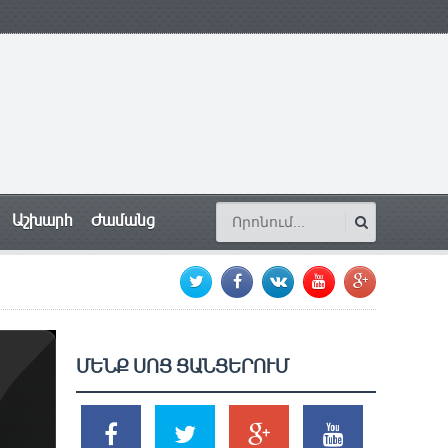
Աշխարհ
Ժամանց
ՄԵՆՔ ՍՈՑ ՑԱՆՑԵՐՈՒՄ
SHARES
TWEETS
SHARES
SHARES
2k
1.5k
203
620