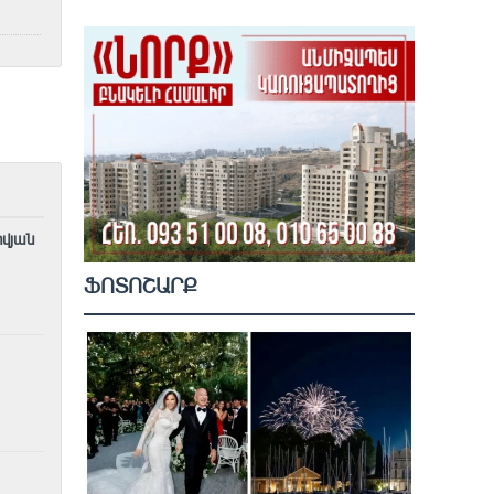
ովյան
ՖՈՏՈՇԱՐՔ