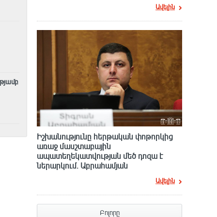
Ավելին
ւթյամբ
Իշխանությունը հերթական փոթորկից
առաջ մասշտաբային
ապատեղեկատվության մեծ դnզա է
ներարկում․ Աբրահամյան
Ավելին
Բոլորը