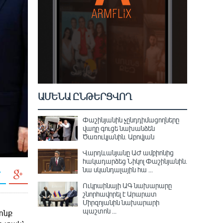
ԱՄԵՆԱ ԸՆԹԵՐՑՎՈՂ
Փաշինյանին չընդդիմացողները
վաղը գուցե նախանձեն
Ծառուկյանին. Աբովյան
Վարդևանյանը ԱԺ ամբիոնից
հակադարձեց Նիկոլ Փաշինյանին․
նա սկանդալային հա ...
Ուկրաինայի ԱԳ նախարարը
շնորհավորել է Արարատ
Միրզոյանին նախարարի
պաշտոն ...
րոնք