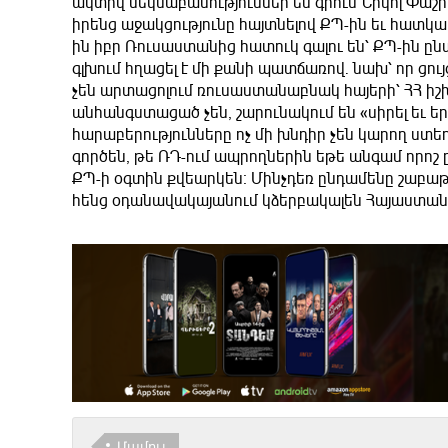
ակտիվ մեկնաբանություններ են գրում Նիկոլ Փաշ
իրենց աջակցությունը հայտնելով ՔՊ-ին եւ հատկա
ին իբր Ռուսաստանից հատուկ գալու են՝ ՔՊ-ին ը
գլխում հղացել է մի քանի պատճառով․ նախ՝ որ ցո
չեն արտացոլում ռուսաստանաբնակ հայերի՝ ՀՀ իշ
անհանգստացած չեն, շարունակում են «սիրել եւ ե
հարաբերությունները ոչ մի խնդիր չեն կարող ստե
գործեն, թե ՌԴ-ում ապրողներին եթե անգամ որոշ ը
ՔՊ-ի օգտին քվեարկեն։ Մինչդեռ ընդամենը շաբաթ
հենց օդանավակայանում կձերբակալեն Հայաստան ե
Մամուլ