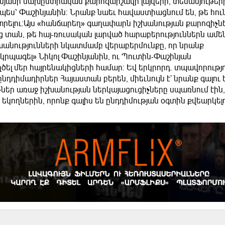
ինյանի նախընտրական քարոզարշավի լայվերի, տեսանյութեր
պես՝ Փաշինյանին: Նրանք նաեւ հավաստիացնում են, թե հուն
նտրելու։Այս «հանճարեղ» գաղափարն իշխանության քարոզիչն
ւյց տան, թե հայ-ռուսական լարված հարաբերություններն ամե
խանությունների նկատմամբ վերաբերմունքը, որ նրանք
րկրպագել» Նիկոլ Փաշինյանին, ու Պուտին-Փաշինյան
ղծել մեր հայրենակիցների համար: Եվ երկրորդ. տպավորությ
նդդիմադիրներ Հայաստան բերեն, միեւնույն է` նրանք գալու ե
ներ առաջ իշխանության ներկայացուցիչները սպառնում էին,
կողներին, որոնք գալիս են ընդդիմության օգտին քվեարկելո