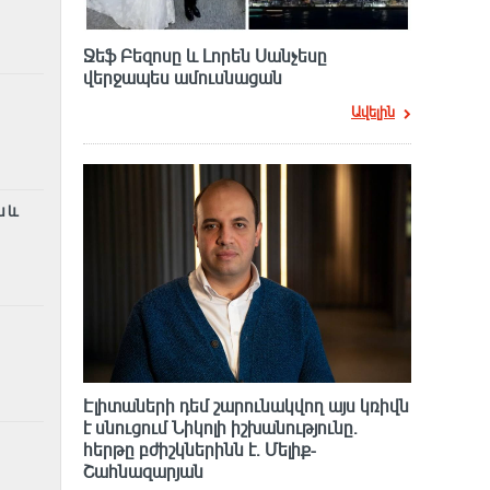
Ջեֆ Բեզոսը և Լորեն Սանչեսը
վերջապես ամուսնացան
Ավելին
ն և
Էլիտաների դեմ շարունակվող այս կռիվն
է սնուցում Նիկոլի իշխանությունը.
հերթը բժիշկներինն է. Մելիք-
Շահնազարյան