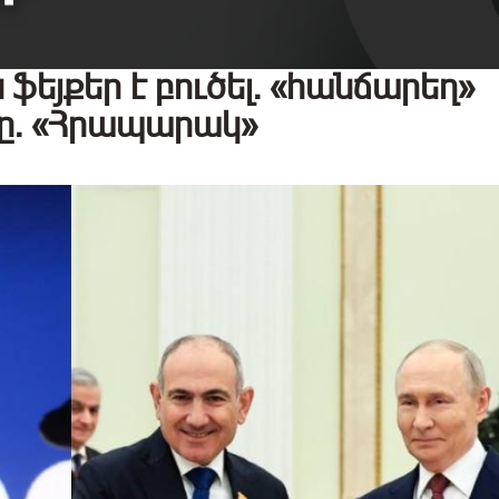
ֆեյքեր է բուծել․ «հանճարեղ»
․ «Հրապարակ»