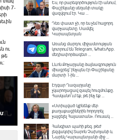
ի տակ՝
Ես, որ բարեգործություն էի անում,
իսի 7-
Փաշինյանը սեղանի տակը
վազվզում էր․ Կա ...
երի
նեւին
Դեռ փաստ չի, որ ես չեմ հաջորդ
վարչապետը․ Սամվել
Կարապետյան
ուն
Առանց մարդու միջամտության
ն ու
կոտրում են Telegram, WhatsApp․
մեդիափորձագետ ...
 թե
ւ։
Լևոն Քոչարյանը ձայնագրություն
միացրեց՝ ինչպես էր Փաշինյանը
մարտի 1-ին ...
Էդգար Ղազարյանը
չկարողացավ զսպել հուզմունքը.
Հասկանո՞ւմ եք, թե ինչ եք ...
«Ստիպված կլինենք մեր
քաղաքացիներին հորդորել
չայցելել Հայաստան»․ Ռուսակ ...
Հանգիստ պահի քեզ. թեժ
լեզվակռիվ Տարոն Չախոյանի և
Նարեկ Կարապետյանի միջ ...