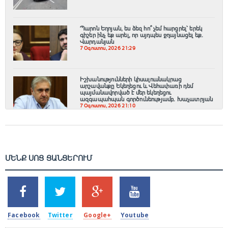
Պարոն Եղոյան, ես ձեզ հո՞ չեմ հարցրել՝ երեկ
գիշեր ինչ եք արել, որ այդպես ջղայնացել եք.
Վարդանյան
7 Օգոստոս, 2026 21:29
Իշխանությունների կիսալուսնակրաց
արշավանքը Եկեղեցու և Վեհափառի դեմ
պայմանավորված է մեր եկեղեցու
ազգապահպան գործունեությամբ. Խաչատրյան
7 Օգոստոս, 2026 21:10
ՄԵՆՔ ՍՈՑ ՑԱՆՑԵՐՈՒՄ
SHARES
TWEETS
SHARES
SHARES
2k
1.5k
203
620
Facebook
Twitter
Google+
Youtube