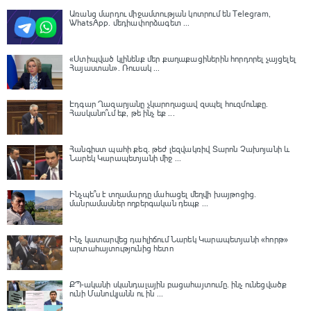
Առանց մարդու միջամտության կոտրում են Telegram,
WhatsApp․ մեդիափորձագետ ...
«Ստիպված կլինենք մեր քաղաքացիներին հորդորել չայցելել
Հայաստան»․ Ռուսակ ...
Էդգար Ղազարյանը չկարողացավ զսպել հուզմունքը.
Հասկանո՞ւմ եք, թե ինչ եք ...
Հանգիստ պահի քեզ. թեժ լեզվակռիվ Տարոն Չախոյանի և
Նարեկ Կարապետյանի միջ ...
Ինչպե՞ս է տղամարդը մահացել մեղվի խայթոցից.
մանրամասներ ողբերգական դեպք ...
Ինչ կատարվեց դահլիճում Նարեկ Կարապետյանի «հորթ»
արտահայտությունից հետո
ՔՊ-ականի սկանդալային բացահայտումը․ ինչ ունեցվածք
ունի Մանուկյանն ու ին ...