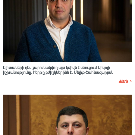
Էլիտաների դեմ շարունակվող այս կռիվն է սնուցում Նիկոլի
իշխանությունը. հերթը բժիշկներինն է. Մելիք-Շահնազարյան
Ավելին