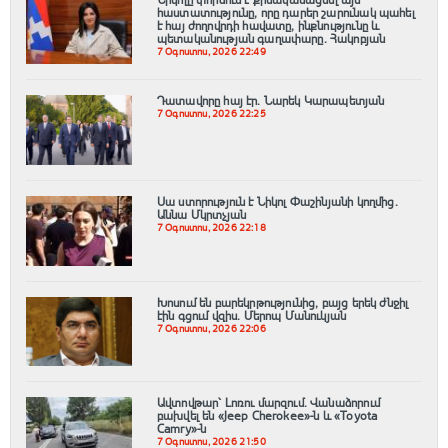
Նիկոլը փորձում է քրեականացնել այն
հաստատությունը, որը դարեր շարունակ պահել
է հայ ժողովրդի հավատը, ինքնությունը և
պետականության գաղափարը. Հակոբյան
7 Օգոստոս, 2026 22:49
Դատավորը հայ էր․ Նարեկ Կարապետյան
7 Օգոստոս, 2026 22:25
Սա ստորություն է Նիկոլ Փաշինյանի կողմից․
Աննա Մկրտչյան
7 Օգոստոս, 2026 22:18
Խոսում են բարեկրթությունից, բայց երեկ ժնջիլ
էին գցում վզիս. Մերոպ Մանուկյան
7 Օգոստոս, 2026 22:06
Ավտովթար՝ Լոռու մարզում․ Վանաձորում
բախվել են «Jeep Cherokee»-ն և «Toyota
Camry»-ն
7 Օգոստոս, 2026 21:50