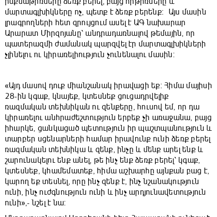
ինքնաթիռները ձեռք բերել, բայց հրթիռները և
մարտագլխիկները ոչ, պետք է ձեռք բերենք: Այս մասին
լրագրողների հետ զրույցում ասել է ԱԳ նախարար
Արարատ Միրզոյանը՝ անդրադառնալով թեմային, որ
պատերազմի ժամանակ պարզվել էր մարտագլխիկների
չլինելու ու կիրառելիություն չունենալու մասին:
«Այդ մասով դուք միանշանակ իրավացի եք: Հիմա մայիսի
28-ին կգաք, կնայեք, կտեսնեք ցուցադրվելիք
ռազմական տեխնիկան ու զենքերը, հուսով եմ, որ դա
կիրառելու անհրաժեշտություն երբեք չի առաջանա, բայց
իհարկե, ցանկացած պետություն իր պաշտպանություն և
տարբեր սցենարների համար իրավունք ունի ձեռք բերել
ռազմական տեխնիկա և զենք, ինչը և մենք արել ենք և
շարունակելու ենք անել, թե ինչ ենք ձեռք բերել՝ կգաք,
կտեսնեք, կհամեմատեք, հիմա աշխարհը այնքան բաց է,
կարող եք տեսնել, որը ինչ զենք է, ինչ նշանակություն
ունի, ինչ ուժգնություն ունի և ինչ արդյունավետություն
ունի»,- նշել է նա: