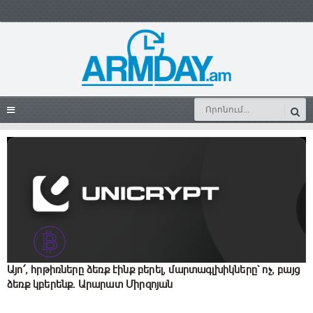
Այո՛, hրթիռները ձեռք էինք բերել, մարտագլխիկները` ոչ, բայց
ձեռք կբերենք. Արարատ Միրզոյան