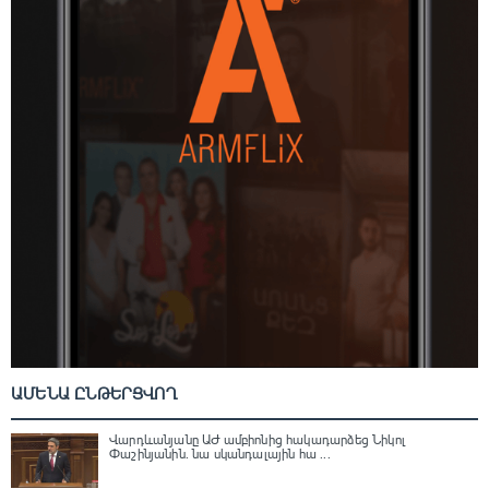
ԱՄԵՆԱ ԸՆԹԵՐՑՎՈՂ
Վարդևանյանը ԱԺ ամբիոնից հակադարձեց Նիկոլ
Փաշինյանին․ նա սկանդալային հա ...