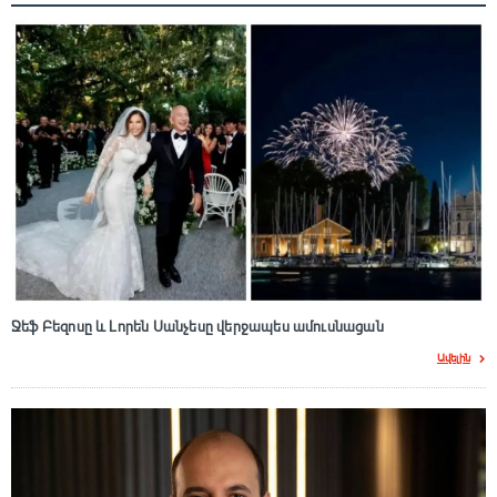
Ջեֆ Բեզոսը և Լորեն Սանչեսը վերջապես ամուսնացան
Ավելին