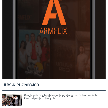
ԱՄԵՆԱ ԸՆԹԵՐՑՎՈՂ
Փաշինյանին չընդդիմացողները վաղը գուցե նախանձեն
Ծառուկյանին. Աբովյան