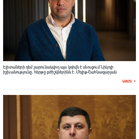
Էլիտաների դեմ շարունակվող այս կռիվն է սնուցում Նիկոլի
իշխանությունը. հերթը բժիշկներինն է. Մելիք-Շահնազարյան
Ավելին