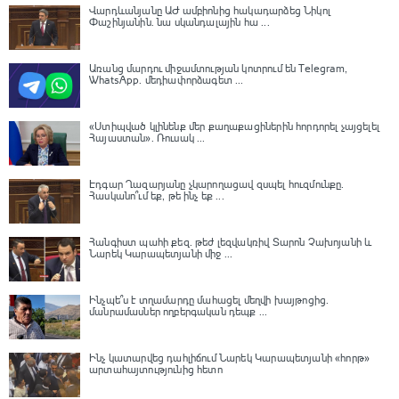
Վարդևանյանը ԱԺ ամբիոնից հակադարձեց Նիկոլ
Փաշինյանին․ նա սկանդալային հա ...
Առանց մարդու միջամտության կոտրում են Telegram,
WhatsApp․ մեդիափորձագետ ...
«Ստիպված կլինենք մեր քաղաքացիներին հորդորել չայցելել
Հայաստան»․ Ռուսակ ...
Էդգար Ղազարյանը չկարողացավ զսպել հուզմունքը.
Հասկանո՞ւմ եք, թե ինչ եք ...
Հանգիստ պահի քեզ. թեժ լեզվակռիվ Տարոն Չախոյանի և
Նարեկ Կարապետյանի միջ ...
Ինչպե՞ս է տղամարդը մահացել մեղվի խայթոցից.
մանրամասներ ողբերգական դեպք ...
Ինչ կատարվեց դահլիճում Նարեկ Կարապետյանի «հորթ»
արտահայտությունից հետո