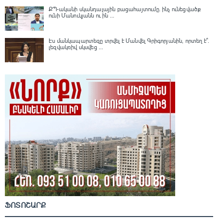
ՔՊ-ականի սկանդալային բացահայտումը․ ինչ ունեցվածք
ունի Մանուկյանն ու ին ...
Էս մանկապարտեզը տրվել է Մանվել Գրիգորյանին, որտեղ է՞․
լեզվակռիվ սկսվեց ...
ՖՈՏՈՇԱՐՔ