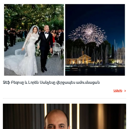
Ջեֆ Բեզոսը և Լորեն Սանչեսը վերջապես ամուսնացան
Ավելին