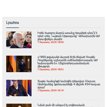
Լրահոս
Իրեն հարգող մարդն առանց հրավերի գնու՞մ է
որևէ տեղ. Նաթան Սրբազանը՝ Վեհափառին ԱԺ
չհրավիրելու մասին
7 Օգոստոս, 2026 18:59
«1990 թվականի մարտի 8-ին ծնված Ռուբեն
Ռուբինյանը աշխարհի ամենաերիտասարդ ԱԺ
նախագահն է»․ Միջխորհրդարանական
միություն
7 Օգոստոս, 2026 18:52
Տաթև համայնքի նախկին ղեկավար Մուրադ
Սիմոնյանից կբռնագանձվի 4 միլիոն 454 հազար
դրամ
7 Օգոստոս, 2026 18:16
Նման բան մի անգամ էլ սովետական