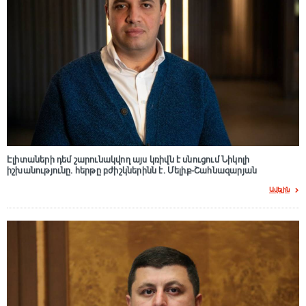
Էլիտաների դեմ շարունակվող այս կռիվն է սնուցում Նիկոլի
իշխանությունը. հերթը բժիշկներինն է. Մելիք-Շահնազարյան
Ավելին