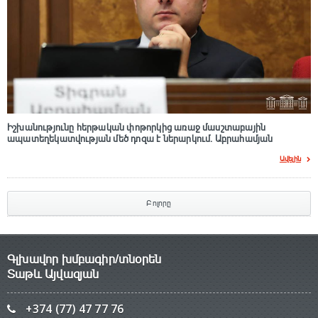
Իշխանությունը հերթական փոթորկից առաջ մասշտաբային
ապատեղեկատվության մեծ դnզա է ներարկում․ Աբրահամյան
Ավելին
Բոլորը
Գլխավոր խմբագիր/տնօրեն
Տաթև Այվազյան
+374 (77) 47 77 76