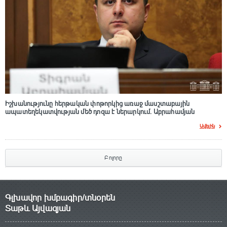
Իշխանությունը հերթական փոթորկից առաջ մասշտաբային
ապատեղեկատվության մեծ դnզա է ներարկում․ Աբրահամյան
Ավելին
Բոլորը
Գլխավոր խմբագիր/տնօրեն
Տաթև Այվազյան