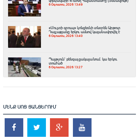
կղեկավարի «Ուժեղ Հայաստան»-ը (Տեսանյութ)
6 Օգոստոս, 2026 13:49
«Մուլտի գրուպ» կոնցեռնի տնօրեն Արթուր
Դալլաքյանը երկու ամսով կալանավորվել է
6 Օգոստոս, 2026 13:40
Պայթյուն՝ բենզալցակայանում․ կա երկու
տուժած
6 Օգոստոս, 2026 13:27
ՄԵՆՔ ՍՈՑ ՑԱՆՑԵՐՈՒՄ
SHARES
TWEETS
SHARES
SHARES
2k
1.5k
203
620