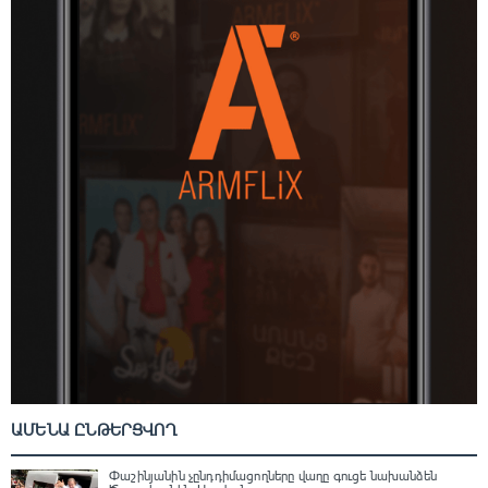
ԱՄԵՆԱ ԸՆԹԵՐՑՎՈՂ
Փաշինյանին չընդդիմացողները վաղը գուցե նախանձեն