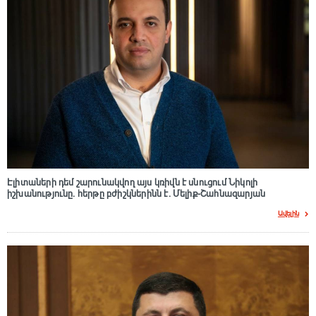
Էլիտաների դեմ շարունակվող այս կռիվն է սնուցում Նիկոլի
իշխանությունը. հերթը բժիշկներինն է. Մելիք-Շահնազարյան
Ավելին