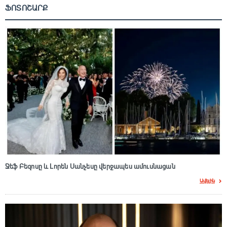
ՖՈՏՈՇԱՐՔ
Ջեֆ Բեզոսը և Լորեն Սանչեսը վերջապես ամուսնացան
Ավելին