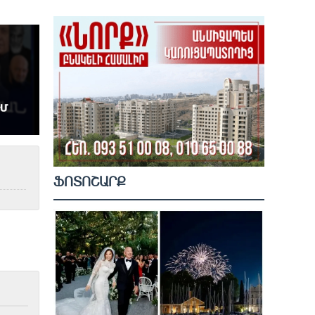
ՖՈՏՈՇԱՐՔ