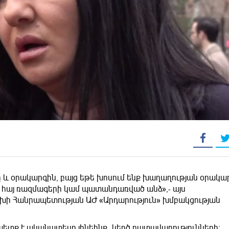
նը և օրակարգին, բայց եթե խոսում ենք խաղաղության օրակա
է հայ ռազմագերի կամ պատանդառված անձ»,- այս
ախի Հանրապետության ԱԺ «Արդարություն» խմբակցության
չպետք է ականատեսը լինեինք կեղծ դատավարությունների։