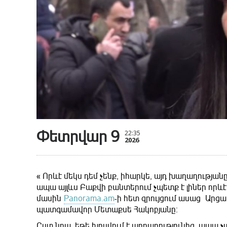
Փետրվար 9
22:35
2026
« Որևէ մեկս դեմ չենք, իհարկե, այդ խաղաղությա
ապա այլևս Բաքվի բանտերում չպետք է լիներ որև
մասին
Panorama.am
-ի հետ զրույցում ասաց Արց
պատգամավոր Մետաքսե Հակոբյանը։
Ըստ նրա, եթե խոսվում է արդարությունից, ապա 