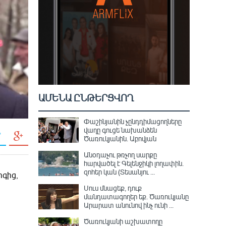
ԱՄԵՆԱ ԸՆԹԵՐՑՎՈՂ
Փաշինյանին չընդդիմացողները
վաղը գուցե նախանձեն
Ծառուկյանին. Աբովյան
Անօդաչու թռչող սարքը
հարվածել է Գելենջիկի լողափին.
զոհեր կան (Տեսանյու ...
րգից,
Սուս մնացեք, դուք
մանդատագողեր եք․ Ծառուկյանը
Արարատ անունով ինչ ունի ...
Ծառուկյանի աշխատողը