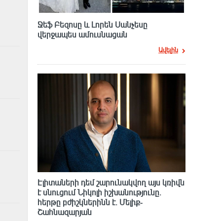
Ջեֆ Բեզոսը և Լորեն Սանչեսը
վերջապես ամուսնացան
Ավելին
Էլիտաների դեմ շարունակվող այս կռիվն
է սնուցում Նիկոլի իշխանությունը.
հերթը բժիշկներինն է. Մելիք-
Շահնազարյան