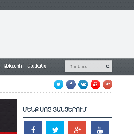
Աշխարհ
Ժամանց
ՄԵՆՔ ՍՈՑ ՑԱՆՑԵՐՈՒՄ
SHARES
TWEETS
SHARES
SHARES
2k
1.5k
203
620