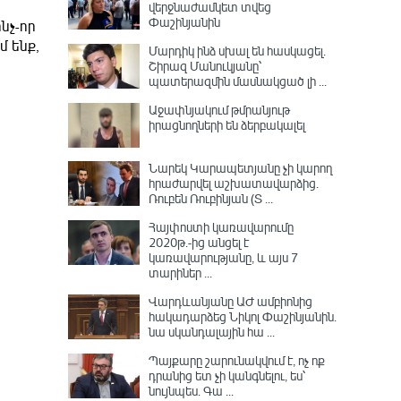
վերջնաժամկետ տվեց
Փաշինյանին
նչ-որ
մ ենք,
Մարդիկ ինձ սխալ են հասկացել.
Շիրազ Մանուկյանը՝
պատերազմին մասնակցած լի ...
Աջափնյակում թմրանյութ
իրացնողների են ձերբակալել
Նարեկ Կարապետյանը չի կարող
հրաժարվել աշխատավարձից.
Ռուբեն Ռուբինյան (Տ ...
Հայփոստի կառավարումը
2020թ.-ից անցել է
կառավարությանը, և այս 7
տարիներ ...
Վարդևանյանը ԱԺ ամբիոնից
հակադարձեց Նիկոլ Փաշինյանին․
նա սկանդալային հա ...
Պայքարը շարունակվում է, ոչ ոք
դրանից ետ չի կանգնելու, ես՝
նույնպես․ Գա ...