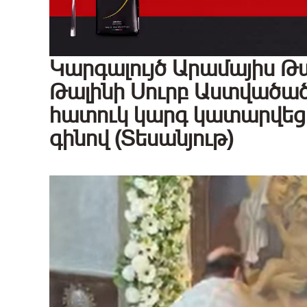
Կարգալույծ Արամայիս Թ
Թալինի Սուրբ Աստվածած
հատուկ կարգ կատարվեց. 
գինով (Տեսանյութ)