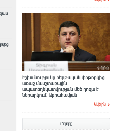
բյան
րվեց
Իշխանությունը հերթական փոթորկից
առաջ մասշտաբային
ապատեղեկատվության մեծ դnզա է
ներարկում․ Աբրահամյան
Ավելին
Բոլորը