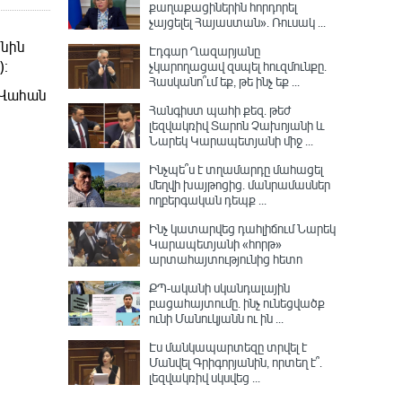
քաղաքացիներին հորդորել
չայցելել Հայաստան»․ Ռուսակ ...
ոնին
Էդգար Ղազարյանը
չկարողացավ զսպել հուզմունքը.
)։
Հասկանո՞ւմ եք, թե ինչ եք ...
 Վահան
Հանգիստ պահի քեզ. թեժ
լեզվակռիվ Տարոն Չախոյանի և
Նարեկ Կարապետյանի միջ ...
Ինչպե՞ս է տղամարդը մահացել
մեղվի խայթոցից. մանրամասներ
ողբերգական դեպք ...
Ինչ կատարվեց դահլիճում Նարեկ
Կարապետյանի «հորթ»
արտահայտությունից հետո
ՔՊ-ականի սկանդալային
բացահայտումը․ ինչ ունեցվածք
ունի Մանուկյանն ու ին ...
Էս մանկապարտեզը տրվել է
Մանվել Գրիգորյանին, որտեղ է՞․
լեզվակռիվ սկսվեց ...