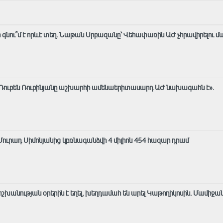
 գնու՞մ է որևէ տեղ. Նաթան Սրբազանը՝ Վեհափառին ԱԺ չհրավիրելու մ
 Ռուբեն Ռուբինյանը աշխարհի ամենաերիտասարդ ԱԺ նախագահն է»․
ւրադ Սիմոնյանից կբռնագանձվի 4 միլիոն 454 հազար դրամ
շխանության օրերին է եղել, խեղդամահ են արել Կաթողիկոսին. Մամիջա