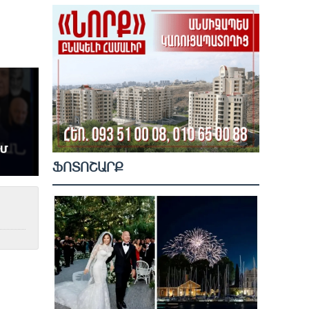
ՖՈՏՈՇԱՐՔ