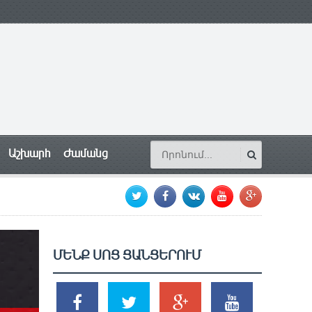
Աշխարհ
Ժամանց
ՄԵՆՔ ՍՈՑ ՑԱՆՑԵՐՈՒՄ
SHARES
TWEETS
SHARES
SHARES
2k
1.5k
203
620