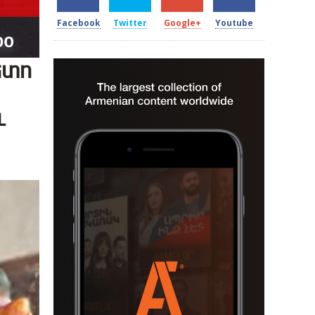
Facebook
Twitter
Google+
Youtube
ետո
և