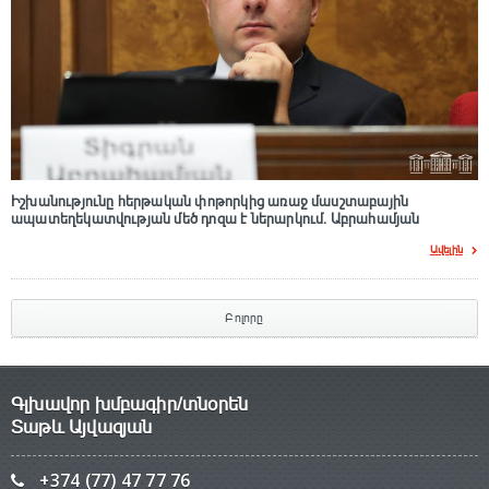
Իշխանությունը հերթական փոթորկից առաջ մասշտաբային
ապատեղեկատվության մեծ դnզա է ներարկում․ Աբրահամյան
Ավելին
Բոլորը
Գլխավոր խմբագիր/տնօրեն
Տաթև Այվազյան
+374 (77) 47 77 76