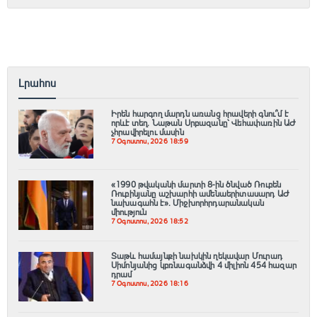
Լրահոս
Իրեն հարգող մարդն առանց հրավերի գնու՞մ է
որևէ տեղ. Նաթան Սրբազանը՝ Վեհափառին ԱԺ
չհրավիրելու մասին
7 Օգոստոս, 2026 18:59
«1990 թվականի մարտի 8-ին ծնված Ռուբեն
Ռուբինյանը աշխարհի ամենաերիտասարդ ԱԺ
նախագահն է»․ Միջխորհրդարանական
միություն
7 Օգոստոս, 2026 18:52
Տաթև համայնքի նախկին ղեկավար Մուրադ
Սիմոնյանից կբռնագանձվի 4 միլիոն 454 հազար
դրամ
7 Օգոստոս, 2026 18:16