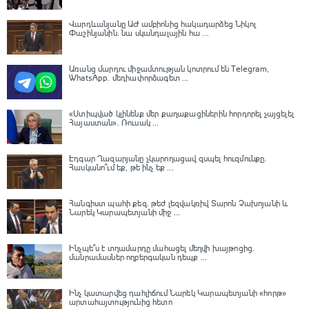
Վարդևանյանը ԱԺ ամբիոնից հակադարձեց Նիկոլ
Փաշինյանին․ նա սկանդալային հա ...
Առանց մարդու միջամտության կոտրում են Telegram,
WhatsApp․ մեդիափորձագետ ...
«Ստիպված կլինենք մեր քաղաքացիներին հորդորել չայցելել
Հայաստան»․ Ռուսակ ...
Էդգար Ղազարյանը չկարողացավ զսպել հուզմունքը.
Հասկանո՞ւմ եք, թե ինչ եք ...
Հանգիստ պահի քեզ. թեժ լեզվակռիվ Տարոն Չախոյանի և
Նարեկ Կարապետյանի միջ ...
Ինչպե՞ս է տղամարդը մահացել մեղվի խայթոցից.
մանրամասներ ողբերգական դեպք ...
Ինչ կատարվեց դահլիճում Նարեկ Կարապետյանի «հորթ»
արտահայտությունից հետո