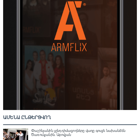
ԱՄԵՆԱ ԸՆԹԵՐՑՎՈՂ
Փաշինյանին չընդդիմացողները վաղը գուցե նախանձեն
Ծառուկյանին. Աբովյան