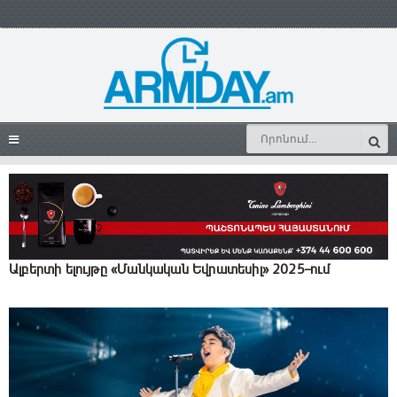
Ալբերտի ելույթը «Մանկական Եվրատեսիլ» 2025–ում