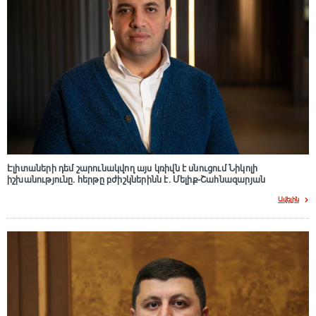
Էլիտաների դեմ շարունակվող այս կռիվն է սնուցում Նիկոլի
իշխանությունը. հերթը բժիշկներինն է. Մելիք-Շահնազարյան
Ավելին