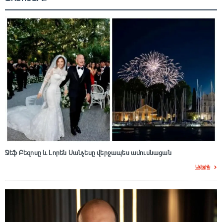
Ջեֆ Բեզոսը և Լորեն Սանչեսը վերջապես ամուսնացան
Ավելին