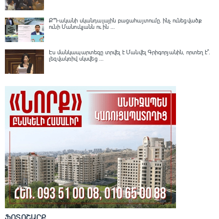
ՔՊ-ականի սկանդալային բացահայտումը․ ինչ ունեցվածք
ունի Մանուկյանն ու ին ...
Էս մանկապարտեզը տրվել է Մանվել Գրիգորյանին, որտեղ է՞․
լեզվակռիվ սկսվեց ...
ՖՈՏՈՇԱՐՔ