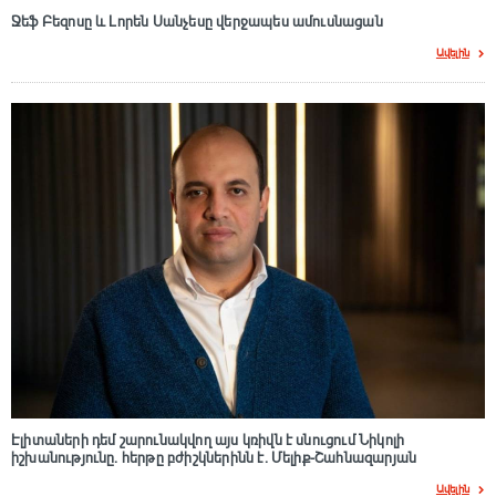
Ջեֆ Բեզոսը և Լորեն Սանչեսը վերջապես ամուսնացան
Ավելին
Էլիտաների դեմ շարունակվող այս կռիվն է սնուցում Նիկոլի
իշխանությունը. հերթը բժիշկներինն է. Մելիք-Շահնազարյան
Ավելին