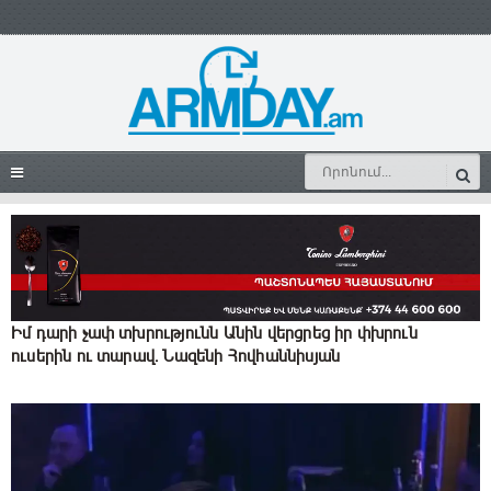
Իմ դարի չափ տխրությունն Անին վերցրեց իր փխրուն
ուսերին ու տարավ․ Նազենի Հովհաննիսյան