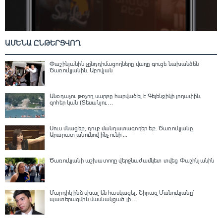
ԱՄԵՆԱ ԸՆԹԵՐՑՎՈՂ
Փաշինյանին չընդդիմացողները վաղը գուցե նախանձեն
Ծառուկյանին. Աբովյան
Անօդաչու թռչող սարքը հարվածել է Գելենջիկի լողափին.
զոհեր կան (Տեսանյու ...
Սուս մնացեք, դուք մանդատագողեր եք․ Ծառուկյանը
Արարատ անունով ինչ ունի ...
Ծառուկյանի աշխատողը վերջնաժամկետ տվեց Փաշինյանին
Մարդիկ ինձ սխալ են հասկացել. Շիրազ Մանուկյանը՝
պատերազմին մասնակցած լի ...