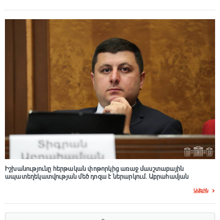
Իշխանությունը հերթական փոթորկից առաջ մասշտաբային
ապատեղեկատվության մեծ դnզա է ներարկում․ Աբրահամյան
Ավելին