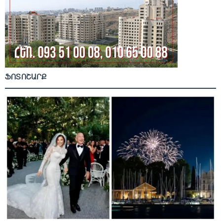
ՖՈՏՈՇԱՐՔ