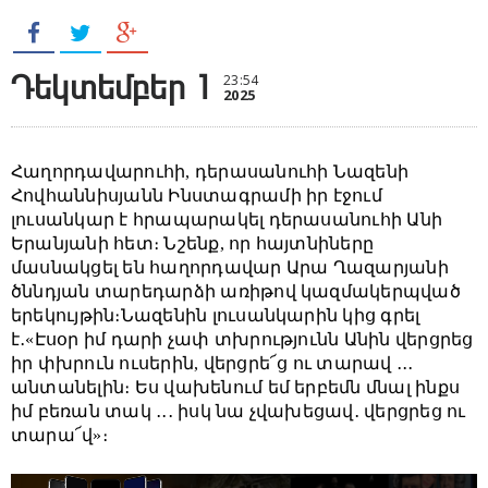
Դեկտեմբեր 1
23:54
2025
Հաղորդավարուհի, դերասանուհի Նազենի
Հովհաննիսյանն Ինստագրամի իր էջում
լուսանկար է հրապարակել դերասանուհի Անի
Երանյանի հետ։ Նշենք, որ հայտնիները
մասնակցել են հաղորդավար Արա Ղազարյանի
ծննդյան տարեդարձի առիթով կազմակերպված
երեկույթին։
Նազենին լուսանկարին կից գրել
է․
«Էսօր իմ դարի չափ տխրությունն Անին վերցրեց
իր փխրուն ուսերին, վերցրե՜ց ու տարավ ․․․
անտանելին։ Ես վախենում եմ երբեմն մնալ ինքս
իմ բեռան տակ ․․․ իսկ նա չվախեցավ․ վերցրեց ու
տարա՜վ»։