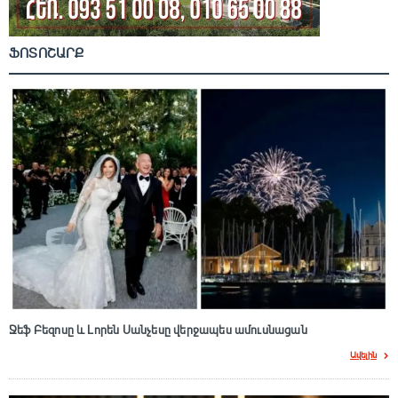
ՖՈՏՈՇԱՐՔ
Ջեֆ Բեզոսը և Լորեն Սանչեսը վերջապես ամուսնացան
Ավելին