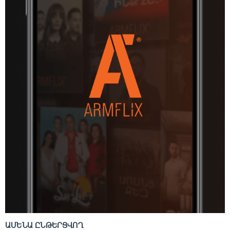
ԱՄԵՆԱ ԸՆԹԵՐՑՎՈՂ