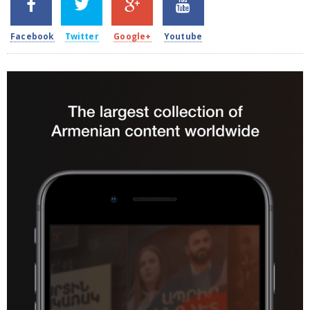
2k
1.5k
203
620
Facebook
Twitter
Google+
Youtube