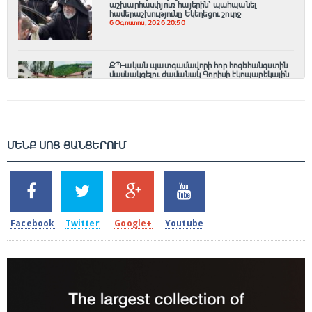
աշխարհասփյուռ հայերին՝ պահպանել
համերաշխությունը Եկեղեցու շուրջ
6 Օգոստոս, 2026 20:50
ՔՊ–ական պատգամավորի հոր հոգեհանգստին
մասնակցելու ժամանակ Գորիսի էկոպարեկային
ծառայության պետը հանկարծամահ է եղել
6 Օգոստոս, 2026 20:16
ՄԵՆՔ ՍՈՑ ՑԱՆՑԵՐՈՒՄ
SHARES
TWEETS
SHARES
SHARES
2k
1.5k
203
620
Facebook
Twitter
Google+
Youtube