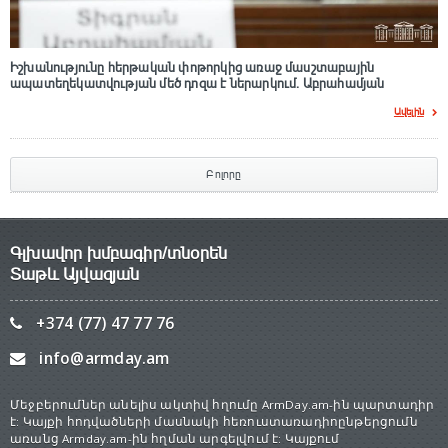
Իշխանությունը հերթական փոթորկից առաջ մասշտաբային
ապատեղեկատվության մեծ դnզա է ներարկում․ Աբրահամյան
Ավելին
Բոլորը
Գլխավոր խմբագիր/տնօրեն
Տաթև Այվազյան
+374 (77) 47 77 76
info@armday.am
Մեջբերումներ անելիս ակտիվ հղումը ArmDay.am-ին պարտադիր
է: Կայքի հոդվածների մասնակի հեռուստառադիոընթերցումն
առանց Armday.am-ին հղման արգելվում է: Կայքում