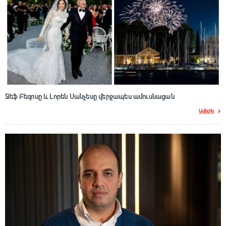
Ջեֆ Բեզոսը և Լորեն Սանչեսը վերջապես ամուսնացան
Ավելին