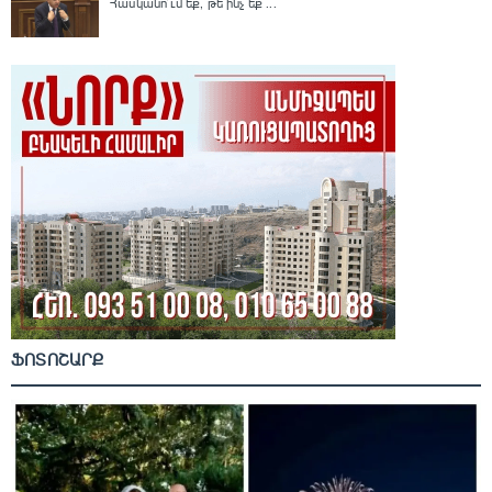
Հասկանո՞ւմ եք, թե ինչ եք ...
ՖՈՏՈՇԱՐՔ