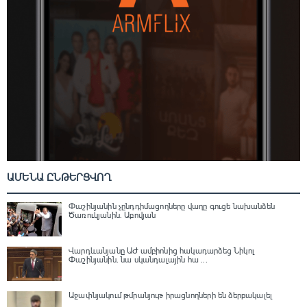
ԱՄԵՆԱ ԸՆԹԵՐՑՎՈՂ
Փաշինյանին չընդդիմացողները վաղը գուցե նախանձեն
Ծառուկյանին. Աբովյան
Վարդևանյանը ԱԺ ամբիոնից հակադարձեց Նիկոլ
Փաշինյանին․ նա սկանդալային հա ...
Աջափնյակում թմրանյութ իրացնողների են ձերբակալել