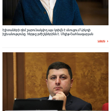
Էլիտաների դեմ շարունակվող այս կռիվն է սնուցում Նիկոլի
իշխանությունը. հերթը բժիշկներինն է. Մելիք-Շահնազարյան
Ավելին