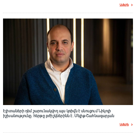
Ավելին
Էլիտաների դեմ շարունակվող այս կռիվն է սնուցում Նիկոլի
իշխանությունը. հերթը բժիշկներինն է. Մելիք-Շահնազարյան
Ավելին