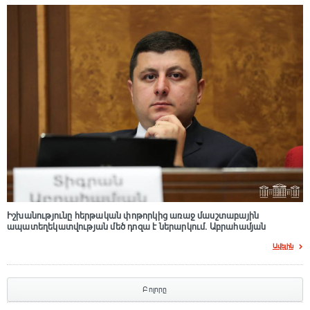
Իշխանությունը հերթական փոթորկից առաջ մասշտաբային
ապատեղեկատվության մեծ դnզա է ներարկում․ Աբրահամյան
Ավելին
Բոլորը