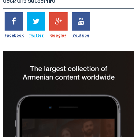
ՄԵՆՔ ՍՈՑ ՑԱՆՑԵՐՈՒՄ
SHARES
TWEETS
SHARES
SHARES
2k
1.5k
203
620
Facebook
Twitter
Google+
Youtube