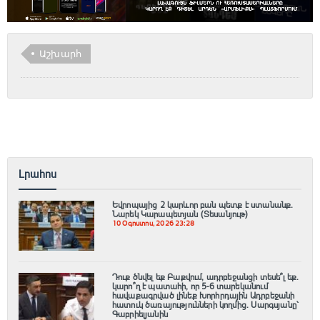
Աշխարհ
Լրահոս
Եվրոպայից 2 կարևոր բան պետք է ստանանք.
Նարեկ Կարապետյան (Տեսանյութ)
10 Օգոստոս, 2026 23:28
Դուք ծնվել եք Բաքվում, ադրբեջանցի տեսե՞լ եք.
կարո՞ղ է պատահի, որ 5-6 տարեկանում
հավաքագրված լինեք Խորհրդային Ադրբեջանի
հատուկ ծառայությունների կողմից. Սարգսյանը՝
Գաբրիելյանին