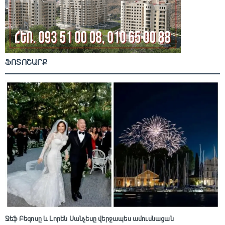
ՖՈՏՈՇԱՐՔ
Ջեֆ Բեզոսը և Լորեն Սանչեսը վերջապես ամուսնացան