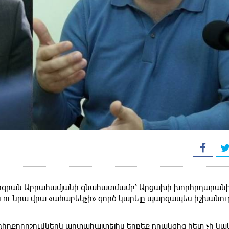
Տիգրան Աբրահամյանի գնահատմամբ՝ Արցախի խորհրդարան
ու նրա վրա «ահաբեկչի» գործ կարելը պարզապես իշխանու
 դիրքորոշումներն արտահայտելիս երբեք դրանցից հետ չի կան