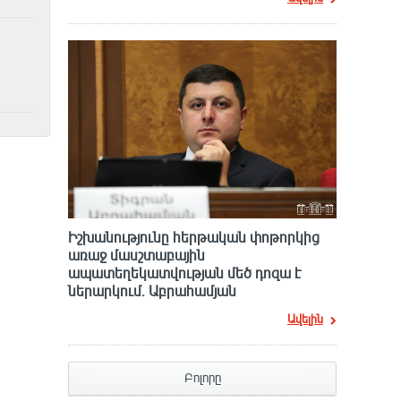
Իշխանությունը հերթական փոթորկից
առաջ մասշտաբային
ապատեղեկատվության մեծ դnզա է
ներարկում․ Աբրահամյան
Ավելին
Բոլորը