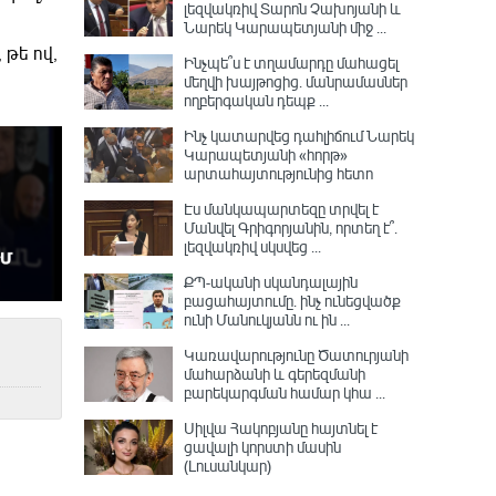
լեզվակռիվ Տարոն Չախոյանի և
Նարեկ Կարապետյանի միջ ...
 թե ով,
Ինչպե՞ս է տղամարդը մահացել
մեղվի խայթոցից. մանրամասներ
ողբերգական դեպք ...
Ինչ կատարվեց դահլիճում Նարեկ
Կարապետյանի «հորթ»
արտահայտությունից հետո
Էս մանկապարտեզը տրվել է
Մանվել Գրիգորյանին, որտեղ է՞․
լեզվակռիվ սկսվեց ...
ՔՊ-ականի սկանդալային
բացահայտումը․ ինչ ունեցվածք
ունի Մանուկյանն ու ին ...
Կառավարությունը Ծատուրյանի
մահարձանի և գերեզմանի
բարեկարգման համար կհա ...
Սիլվա Հակոբյանը հայտնել է
ցավալի կորստի մասին
(Լուսանկար)