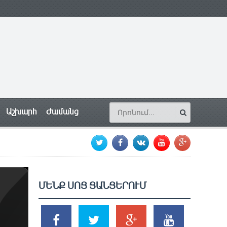
Աշխարհ
Ժամանց
ՄԵՆՔ ՍՈՑ ՑԱՆՑԵՐՈՒՄ
SHARES
TWEETS
SHARES
SHARES
2k
1.5k
203
620