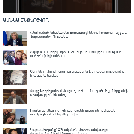
ԱՄԵՆԱ ԸՆԹԵՐՑՎՈՂ
«Ստիպված կլինենք մեր քաղաքացիներին հորդորել չայցելել
Հայաստան»․ Ռուսակ ...
«Այսինքն մարդիկ, որոնք չեն ենթարկվում իշխանությանը,
անձեռնմխելի անձնակ ...
Ծնողների շիրիմի մոտ հայտնաբերել է տղամարդու մարմին,
հրազեն և նամակ
Վաղը Ադրբեջանում Փաշազադեն և մնացած մոլլաները քևֆ-
ուրախություն են անել ...
Որտեղ են Անահիտ Կիրակոսյանի դուստրն ու փեսան
անցկացնում իրենց մեղրամիս ...
Կարապետյանը՝ ՔՊ-ականին «հորթ» անվանելու,
Վարդեւանյանի թեկնածության մաս ...