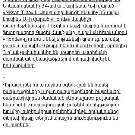
Երևանի բնակիչ 34-ամյա Մարիետա Կ.-ի վարած
«Nissan Tiida» և Արարատի մարզի բնակիչ 35-ամյա
Լուսինե Մ.-ի վարած «Honda» մակնիշի
ավտոմեքենաները: Ինչպես դեպքի վայրից հայտնում է
ֆոտոլրագրող Գագիկ Շամշյանը, բախման հետևանքով
«Honda»-ը դուրս է եկել երթևեկելի գոտուց, բախվել
քարե պարսպին: Վթարի հետևանքով 6 հոգի, որոնցից
3-ը՝ անչափահասներ են, տարբեր աստիճանի
մարմնական վնասվածքներով տեղափոխվել են
հիվանդանոց:
Վիրավորներին առաջինն օգնության են հասել
քաղաքացիները և ըստ քաղաքացիների հայտնածի՝
օպերատիվորեն ժամանած «Արտաշատ» բժշկական
կենտրոնի շտապօգնության բժիշկների հերթապահ
խումբը, ովքեր վիրավորներին մինչև հիվանդանոց
տեղափոխելը տեղում առաջին բուժօգնությունն են
ցուցաբերել: