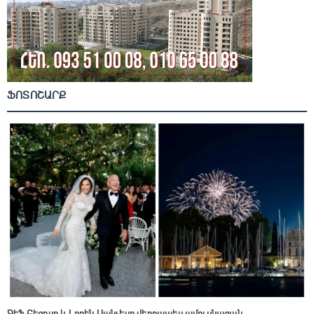
ՖՈՏՈՇԱՐՔ