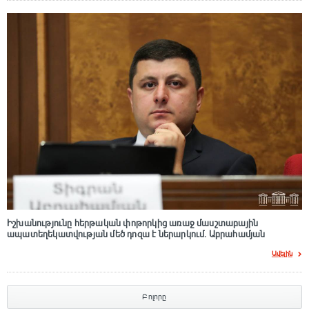
Իշխանությունը հերթական փոթորկից առաջ մասշտաբային
ապատեղեկատվության մեծ դnզա է ներարկում․ Աբրահամյան
Ավելին
Բոլորը