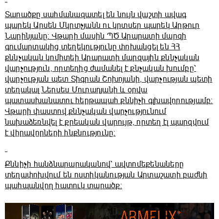
Տարածքը սահմանազատել են նույն վաշտի ավագ
պարեկ Արսեն Մկրտչյանն ու կրտսեր պարեկ Արթուր
Նարինյանը: Վթարի մասին ՊԾ Արարատի մարզի
գումարտակից տեղեկությունը փոխանցել են ՀՀ
քննչական կոմիտեի Արարատի մարզային քննչական
վարչություն, որտեղից ժամանել է քնչական խումբը՝
վարչության պետ Տիգրան Շոխոյանի, վարչության պետի
տեղակալ Ներսես Մուրադյանի և օրվա
պատասխանատու հերթապահ քննիչի գլխավորությամբ:
Վթարի փաստով քննչական վարչությունում
նախաձեռնվել է քրեական վարույթ, որտեղ էլ պարզվում
է վիրավորների ինքնությունը:
Քննիչի հանձնարարականով՝ ավտոմեքենաները
տեղափոխվում են ոստիկանության Արտաշատի բաժնի
պահպանվող հատուկ տարածք: