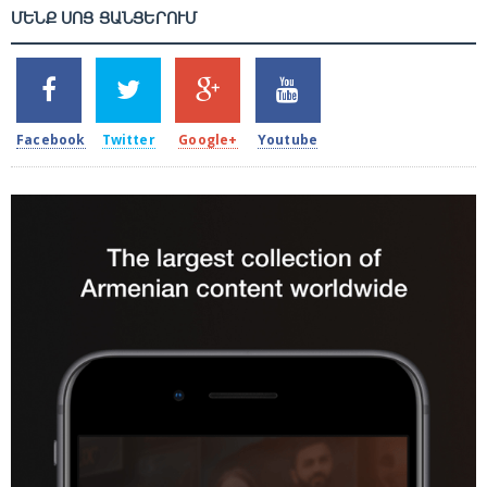
ՄԵՆՔ ՍՈՑ ՑԱՆՑԵՐՈՒՄ
SHARES
TWEETS
SHARES
SHARES
2k
1.5k
203
620
Facebook
Twitter
Google+
Youtube