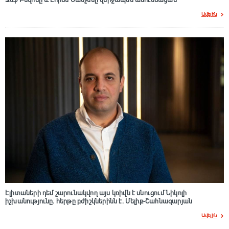
Ջեֆ Բեզոսը և Լորեն Սանչեսը վերջապես ամուսնացան
Ավելին
Էլիտաների դեմ շարունակվող այս կռիվն է սնուցում Նիկոլի
իշխանությունը. հերթը բժիշկներինն է. Մելիք-Շահնազարյան
Ավելին