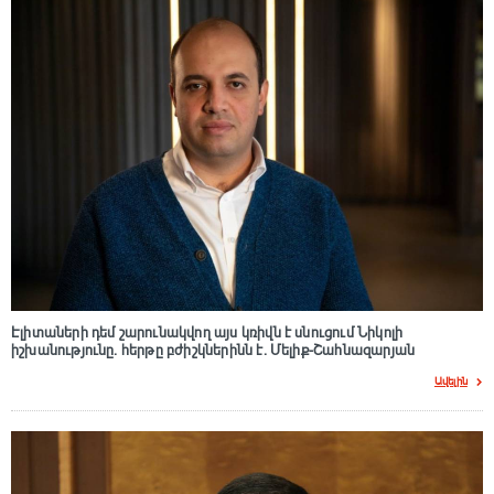
Էլիտաների դեմ շարունակվող այս կռիվն է սնուցում Նիկոլի
իշխանությունը. հերթը բժիշկներինն է. Մելիք-Շահնազարյան
Ավելին