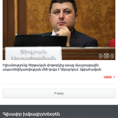
Իշխանությունը հերթական փոթորկից առաջ մասշտաբային
ապատեղեկատվության մեծ դnզա է ներարկում․ Աբրահամյան
Ավելին
Բոլորը
Գլխավոր խմբագիր/տնօրեն