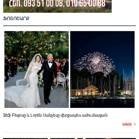
ՖՈՏՈՇԱՐՔ
Ջեֆ Բեզոսը և Լորեն Սանչեսը վերջապես ամուսնացան
Ավելին