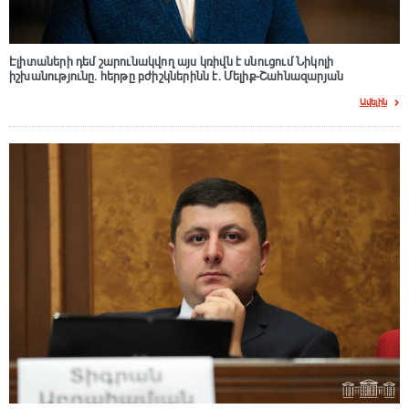
Էլիտաների դեմ շարունակվող այս կռիվն է սնուցում Նիկոլի
իշխանությունը. հերթը բժիշկներինն է. Մելիք-Շահնազարյան
Ավելին