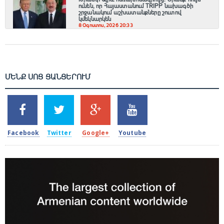
ունեն, որ Հայաստանում TRIPP նախագծի
շրջանակում աշխատանքները շուտով
կմեկնարկեն
8 Օգոստոս, 2026 20:33
ՄԵՆՔ ՍՈՑ ՑԱՆՑԵՐՈՒՄ
SHARES
TWEETS
SHARES
SHARES
2k
1.5k
203
620
Facebook
Twitter
Google+
Youtube