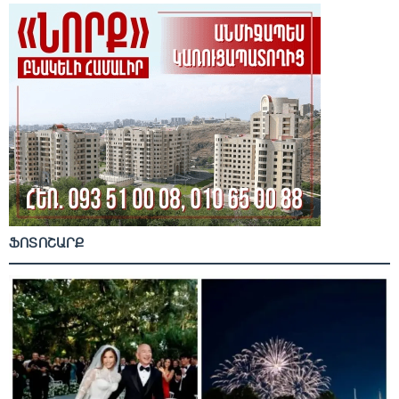
ՖՈՏՈՇԱՐՔ