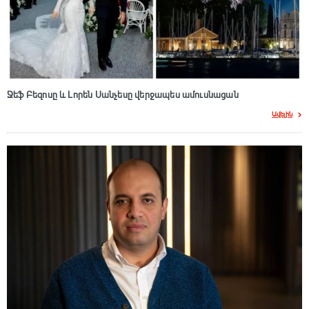
Ջեֆ Բեզոսը և Լորեն Սանչեսը վերջապես ամուսնացան
Ավելին