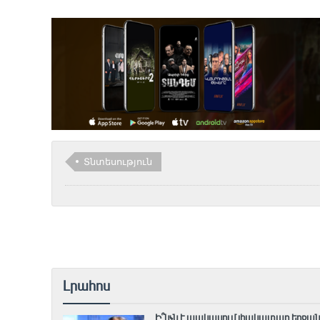
Տնտեսություն
Լրահոս
Ի՞նչն է պակասում լիակատար երջան