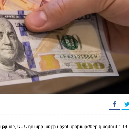
դրությամբ, ԱՄՆ դոլարի առքի միջին փոխարժեքը կազմում է 38