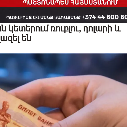
 կետերում ռուբլու, դոլարի և
ազել են