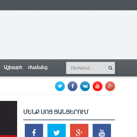
Աշխարհ
Ժամանց
ՄԵՆՔ ՍՈՑ ՑԱՆՑԵՐՈՒՄ
SHARES
TWEETS
SHARES
SHARES
2k
1.5k
203
620