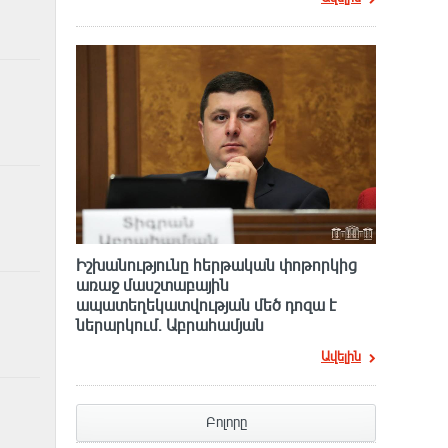
Իշխանությունը հերթական փոթորկից
առաջ մասշտաբային
ապատեղեկատվության մեծ դnզա է
ներարկում․ Աբրահամյան
Ավելին
Բոլորը