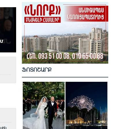
ՖՈՏՈՇԱՐՔ
ասին