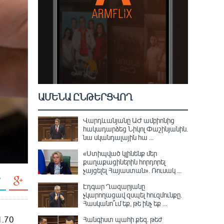
ԱՄԵՆԱ ԸՆԹԵՐՑՎՈՂ
Վարդևանյանը ԱԺ ամբիոնից
հակադարձեց Նիկոլ Փաշինյանին․
նա սկանդալային հա ...
«Ստիպված կլինենք մեր
քաղաքացիներին հորդորել
չայցելել Հայաստան»․ Ռուսակ ...
Էդգար Ղազարյանը
չկարողացավ զսպել հուզմունքը.
Հասկանո՞ւմ եք, թե ինչ եք ...
Հանգիստ պահի քեզ. թեժ
1.70