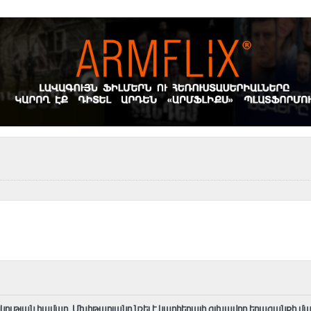
կության համար. Մխիթարյանը նշել է կարիերայի գլխավոր երազանքի մ