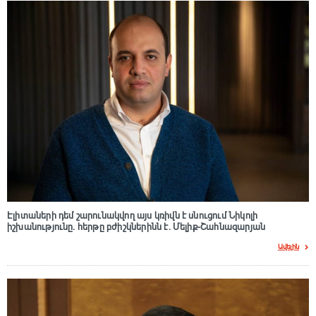
Էլիտաների դեմ շարունակվող այս կռիվն է սնուցում Նիկոլի
իշխանությունը. հերթը բժիշկներինն է. Մելիք-Շահնազարյան
Ավելին