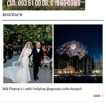
ՖՈՏՈՇԱՐՔ
Ջեֆ Բեզոսը և Լորեն Սանչեսը վերջապես ամուսնացան
Ավելին