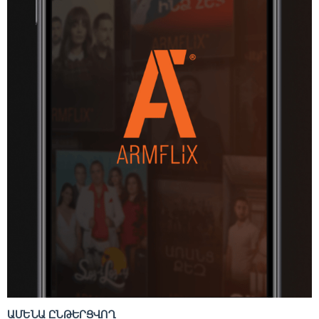
ԱՄԵՆԱ ԸՆԹԵՐՑՎՈՂ