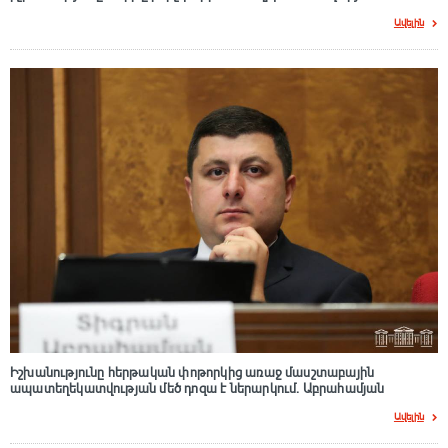
Ավելին
Իշխանությունը հերթական փոթորկից առաջ մասշտաբային
ապատեղեկատվության մեծ դnզա է ներարկում․ Աբրահամյան
Ավելին