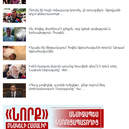
Որոշել են հայի ողնաշարը կոտրել, չի ստացվելու․ Աբովյանի
կոշտ քննադատութ ...
Սև ծովից մոտենում է ցիկլոն, որը կբերի զովություն և
խոնավություն․ Գագիկ ...
Ինչպես են ձերբակալում Հովիկ Աբրահամյանի որդուն՝ Արգամ
Աբրահամյանին
Իրեն հարգող մարդն առանց հրավերի գնու՞մ է որևէ տեղ.
Նաթան Սրբազանը՝ Վեհ ...
«Գազ չտվեցիք, զադնի դրեցիք». չենք ուզում ձեզ
փոխնախագահ. Սարգսյանը՝ Վա ...