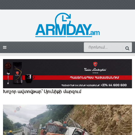
Խոշոր ավտովթար՝ Սյունիքի մարզում