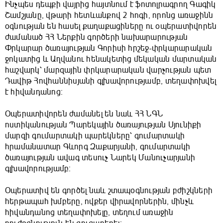
Ինչպես դեպքի վայրից հայտնում է ֆոտոլրագրող Գագիկ
Շամշյանը, վթարի հետևանքով 2 հոգի, որոնց առաջինն
օգնության են հասել քաղաքացիները ու օպերատիվորեն
ժամանած ՀՀ Ներքին գործերի նախարարության
Փրկարար ծառայության Գորիսի հրշեջ-փրկարարական
ջոկատից և Աղվանու հենակետից մեկական մարտական
հաշվարկ՝ մարզային փրկարարական վարչության պետ
Դավիթ Հովհաննիսյանի գլխավորությամբ, տեղափոխվել
է հիվանդանոց։
Օպերատիվորեն ժամանել են նաև ՀՀ ՆԳՆ
ոստիկանության Պարեկային ծառայության Սյունիքի
մարզի գումարտակի պարեկները՝ գումարտակի
հրամանատար Գևորգ Զաքարյանի, գումարտակի
ծառայության ավագ տեսուչ Նարեկ Մանուչարյանի
գլխավորությամբ։
Օպերատիվ են գործել նաև շտապօգնության բժիշկների
հերթապահ խմբերը, ովքեր վիրավորներին, մինչև
հիվանդանոց տեղափոխելը, տեղում առաջին