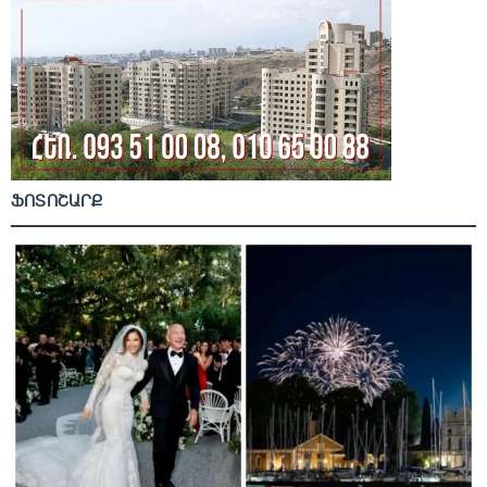
ՖՈՏՈՇԱՐՔ