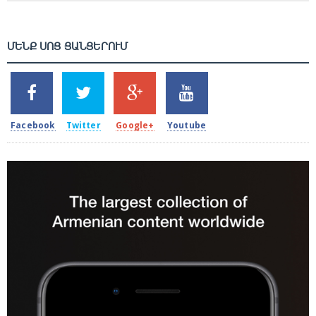
ՄԵՆՔ ՍՈՑ ՑԱՆՑԵՐՈՒՄ
SHARES
TWEETS
SHARES
SHARES
2k
1.5k
203
620
Facebook
Twitter
Google+
Youtube