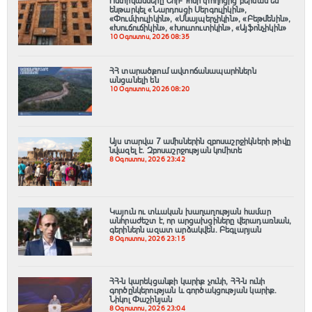
Ոստիկանները Նոր-Դոսի փողոցից բերման են
ենթարկել «Նարդոսցի Սերգուլիկին»,
«Փումփուլիկին», «Սնայպերչիկին», «Բեթմենին»,
«Խուճուճիկին», «Խուտուտիկին», «Այֆոնչիկին»
10 Օգոստոս, 2026 08:35
ՀՀ տարածքում ավտոճանապարհներն
անցանելի են
10 Օգոստոս, 2026 08:20
Այս տարվա 7 ամիսներին զբոսաշրջիկների թիվը
նվազել է. Զբոսաշրջության կոմիտե
8 Օգոստոս, 2026 23:42
Կայուն ու տևական խաղաղության համար
անհրաժեշտ է, որ արցախցիները վերադառնան,
գերիներն ազատ արձակվեն․ Բեգլարյան
8 Օգոստոս, 2026 23:15
ՀՀ-ն կարեկցանքի կարիք չունի, ՀՀ-ն ունի
գործընկերության և գործակցության կարիք․
Նիկոլ Փաշինյան
8 Օգոստոս, 2026 23:04