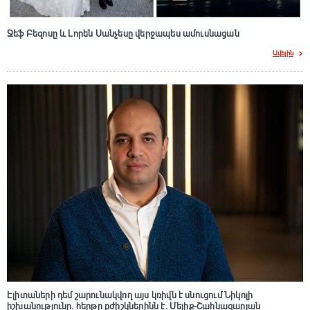
Ջեֆ Բեզոսը և Լորեն Սանչեսը վերջապես ամուսնացան
Ավելին
Էլիտաների դեմ շարունակվող այս կռիվն է սնուցում Նիկոլի
իշխանությունը. հերթը բժիշկներինն է. Մելիք-Շահնազարյան