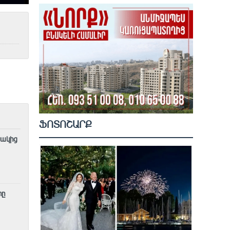
ՖՈՏՈՇԱՐՔ
նակից
րը