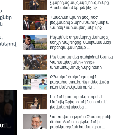
չկարողացավ զսպել հուզմունքը.
Հասկանո՞ւմ եք, թե ինչ եք ...
ն
Հանգիստ պահի քեզ. թեժ
քներ
լեզվակռիվ Տարոն Չախոյանի և
ն
Նարեկ Կարապետյանի միջ ...
Ինչպե՞ս է տղամարդը մահացել
,
մեղվի խայթոցից. մանրամասներ
ններով
ողբերգական դեպք ...
Ինչ կատարվեց դահլիճում Նարեկ
Կարապետյանի «հորթ»
արտահայտությունից հետո
ՔՊ-ականի սկանդալային
բացահայտումը․ ինչ ունեցվածք
ունի Մանուկյանն ու ին ...
Էս մանկապարտեզը տրվել է
Մանվել Գրիգորյանին, որտեղ է՞․
լեզվակռիվ սկսվեց ...
Կառավարությունը Ծատուրյանի
մահարձանի և գերեզմանի
բարեկարգման համար կհա ...