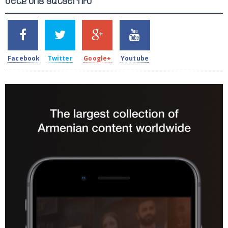
ՄԵՆՔ ՍՈՑ ՑԱՆՑԵՐՈՒՄ
SHARES
TWEETS
SHARES
SHARES
2k
1.5k
203
620
Facebook
Twitter
Google+
Youtube