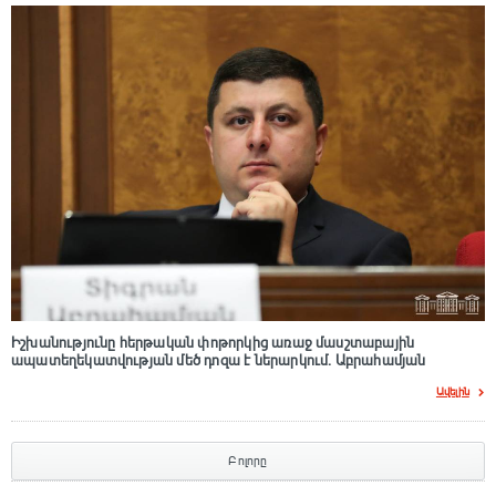
Իշխանությունը հերթական փոթորկից առաջ մասշտաբային
ապատեղեկատվության մեծ դnզա է ներարկում․ Աբրահամյան
Ավելին
Բոլորը