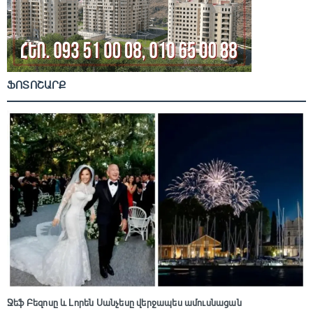
ՖՈՏՈՇԱՐՔ
Ջեֆ Բեզոսը և Լորեն Սանչեսը վերջապես ամուսնացան