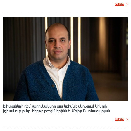
Ավելին
Էլիտաների դեմ շարունակվող այս կռիվն է սնուցում Նիկոլի
իշխանությունը. հերթը բժիշկներինն է. Մելիք-Շահնազարյան
Ավելին