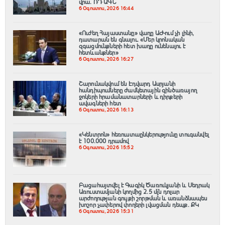
վրա. ՌԴ ԱԳՆ
6 Օգոստոս, 2026 16:44
«Ուժեղ Հայաստանը» վաղը ԱԺ-ում չի լինի,
դատարան են գնալու. «Մեր կրոնական
զգացմունքների հետ խաղը ունենալու է
հետևանքներ»
6 Օգոստոս, 2026 16:27
Շարունակվում են Էդվարդ Ասրյանի
հանդիպումները ժամկետային զինծառայող
ջոկերի հրամանատարների և դիրքերի
ավագների հետ
6 Օգոստոս, 2026 16:13
«Կենտրոն» հեռուստաընկերությունը տուգանվել
է 100․000 դրամով
6 Օգոստոս, 2026 15:52
Բացահայտվել է Գագիկ Ծառուկյանի և Սեդրակ
Առուստամյանի կողմից 2.5 մլն դոլար
արժողության գույքի շորթման և առանձնապես
խոշոր չափերով փողերի լվացման դեպք. ՔԿ
6 Օգոստոս, 2026 15:31