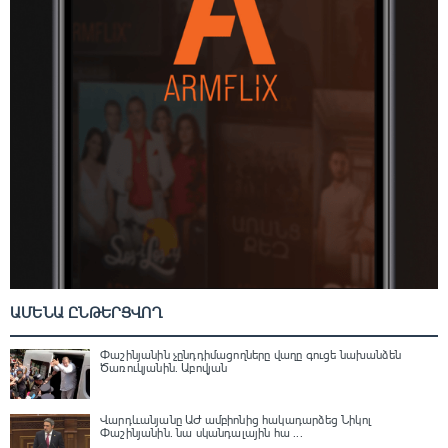
ԱՄԵՆԱ ԸՆԹԵՐՑՎՈՂ
Փաշինյանին չընդդիմացողները վաղը գուցե նախանձեն
Ծառուկյանին. Աբովյան
Վարդևանյանը ԱԺ ամբիոնից հակադարձեց Նիկոլ
Փաշինյանին․ նա սկանդալային հա ...