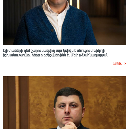
Էլիտաների դեմ շարունակվող այս կռիվն է սնուցում Նիկոլի
իշխանությունը. հերթը բժիշկներինն է. Մելիք-Շահնազարյան
Ավելին