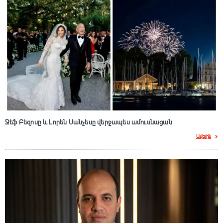
Ջեֆ Բեզոսը և Լորեն Սանչեսը վերջապես ամուսնացան
Ավելին