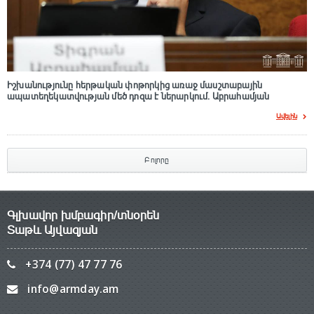
Իշխանությունը հերթական փոթորկից առաջ մասշտաբային
ապատեղեկատվության մեծ դnզա է ներարկում․ Աբրահամյան
Ավելին
Բոլորը
Գլխավոր խմբագիր/տնօրեն
Տաթև Այվազյան
+374 (77) 47 77 76
info@armday.am