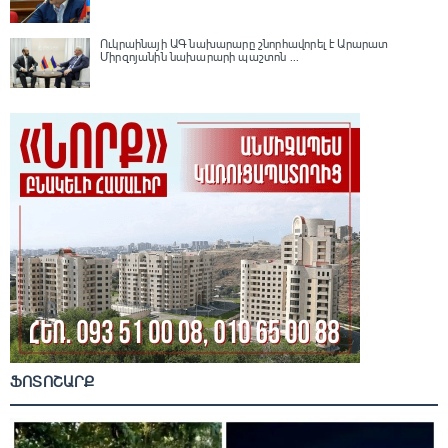
Ուկրաինայի ԱԳ նախարարը շնորհավորել է Արարատ
Միրզոյանին նախարարի պաշտոն ...
ՖՈՏՈՇԱՐՔ