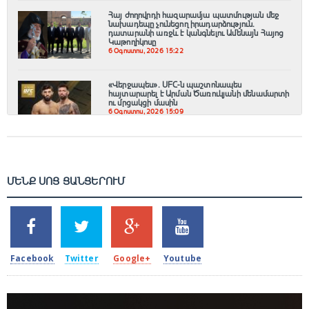
Հայ ժողովրդի հազարամյա պատմության մեջ
նախադեպը չունեցող իրադարձություն.
դատարանի առջև է կանգնելու Ամենայն Հայոց
Կաթողիկոսը
6 Օգոստոս, 2026 15:22
«Վերջապես». UFC-ն պաշտոնապես
հայտարարել է Արման Ծառուկյանի մենամարտի
ու մրցակցի մասին
6 Օգոստոս, 2026 15:09
ՄԵՆՔ ՍՈՑ ՑԱՆՑԵՐՈՒՄ
SHARES
TWEETS
SHARES
SHARES
2k
1.5k
203
620
Facebook
Twitter
Google+
Youtube