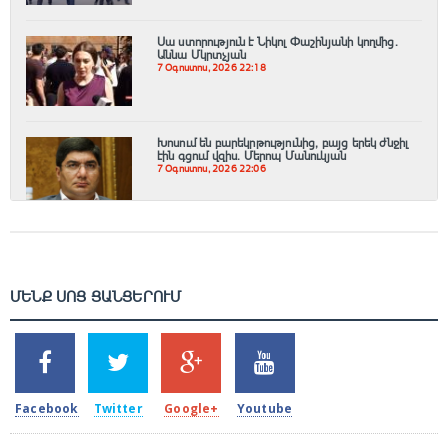
Սա ստորություն է Նիկոլ Փաշինյանի կողմից․
Աննա Մկրտչյան
7 Օգոստոս, 2026 22:18
Խոսում են բարեկրթությունից, բայց երեկ ժնջիլ
էին գցում վզիս. Մերոպ Մանուկյան
7 Օգոստոս, 2026 22:06
ՄԵՆՔ ՍՈՑ ՑԱՆՑԵՐՈՒՄ
SHARES
TWEETS
SHARES
SHARES
2k
1.5k
203
620
Facebook
Twitter
Google+
Youtube