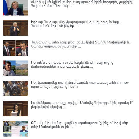
«Ստիպված կլինենք մեր քաղաքացիներին հորդորել չայցելել
Հայաստան»․ Ռուսակ ...
Էդգար Ղազարյանը չկարողացավ զսպել հուզմունքը.
Հասկանո՞ւմ եք, թե ինչ եք ...
Հանգիստ պահի քեզ. թեժ լեզվակռիվ Տարոն Չախոյանի և
Նարեկ Կարապետյանի միջ ...
Ինչպե՞ս է տղամարդը մահացել մեղվի խայթոցից.
մանրամասներ ողբերգական դեպք ...
Ինչ կատարվեց դահլիճում Նարեկ Կարապետյանի «հորթ»
արտահայտությունից հետո
Էս մանկապարտեզը տրվել է Մանվել Գրիգորյանին, որտեղ է՞․
լեզվակռիվ սկսվեց ...
ՔՊ-ականի սկանդալային բացահայտումը․ ինչ ունեցվածք
ունի Մանուկյանն ու ին ...