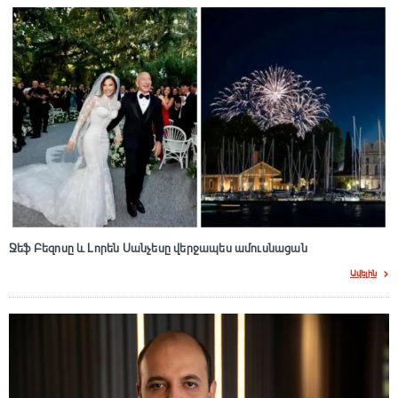
Ջեֆ Բեզոսը և Լորեն Սանչեսը վերջապես ամուսնացան
Ավելին