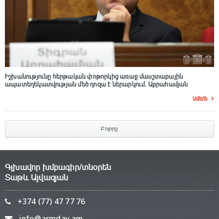
Իշխանությունը հերթական փոթորկից առաջ մասշտաբային
ապատեղեկատվության մեծ դnզա է ներարկում․ Աբրահամյան
Ավելին
Բոլորը
Գլխավոր խմբագիր/տնօրեն
Տաթև Այվազյան
+374 (77) 47 77 76
info@armday.am