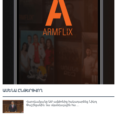
ԱՄԵՆԱ ԸՆԹԵՐՑՎՈՂ
Վարդևանյանը ԱԺ ամբիոնից հակադարձեց Նիկոլ
Փաշինյանին․ նա սկանդալային հա ...