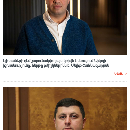
Էլիտաների դեմ շարունակվող այս կռիվն է սնուցում Նիկոլի
իշխանությունը. հերթը բժիշկներինն է. Մելիք-Շահնազարյան
Ավելին