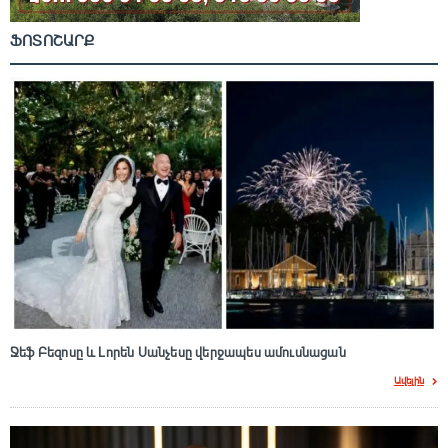
ՖՈՏՈՇԱՐՔ
Ջեֆ Բեզոսը և Լորեն Սանչեսը վերջապես ամուսնացան
Ավելին