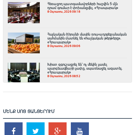
Հեռացող պատգամավորների հաշվին 5 մլն
դրամ գումար է փոխանցվել․ «Հրապարակ»
8 Օգոստոս, 2026 09:18
Հայկական ծիրանի մասին ռուս-ադրբեջանական
սահմանին մատնել են «հայկական թերթերը»․
«Հրապարակ»
8 Օգոստոս, 2026 09:06
Խիստ զգուշացրել են՝ ոչ մեկին չասել
պարգեւավճարի չափը, սպառնացել ազատել․
«Հրապարակ»
8 Օգոստոս, 2026 08:52
ՄԵՆՔ ՍՈՑ ՑԱՆՑԵՐՈՒՄ
SHARES
TWEETS
SHARES
SHARES
2k
1.5k
203
620