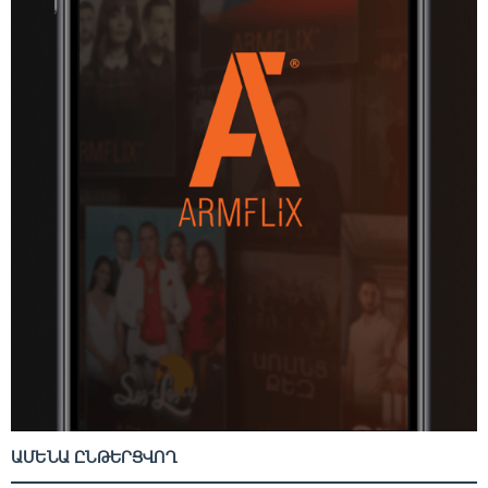
ԱՄԵՆԱ ԸՆԹԵՐՑՎՈՂ