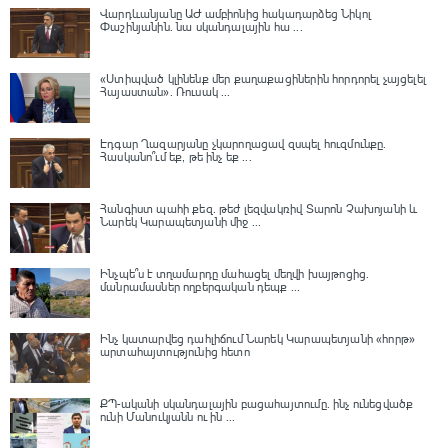
Վարդևանյանը ԱԺ ամբիոնից հակադարձեց Նիկոլ
Փաշինյանին․ նա սկանդալային հա ...
«Ստիպված կլինենք մեր քաղաքացիներին հորդորել չայցելել
Հայաստան»․ Ռուսակ ...
Էդգար Ղազարյանը չկարողացավ զսպել հուզմունքը.
Հասկանո՞ւմ եք, թե ինչ եք ...
Հանգիստ պահի քեզ. թեժ լեզվակռիվ Տարոն Չախոյանի և
Նարեկ Կարապետյանի միջ ...
Ինչպե՞ս է տղամարդը մահացել մեղվի խայթոցից.
մանրամասներ ողբերգական դեպք ...
Ինչ կատարվեց դահլիճում Նարեկ Կարապետյանի «հորթ»
արտահայտությունից հետո
ՔՊ-ականի սկանդալային բացահայտումը․ ինչ ունեցվածք
ունի Մանուկյանն ու ին ...