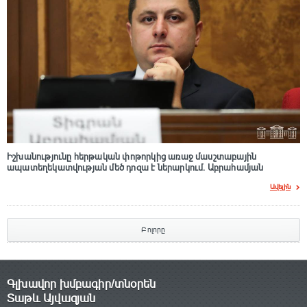
Իշխանությունը հերթական փոթորկից առաջ մասշտաբային
ապատեղեկատվության մեծ դnզա է ներարկում․ Աբրահամյան
Ավելին
Բոլորը
Գլխավոր խմբագիր/տնօրեն
Տաթև Այվազյան