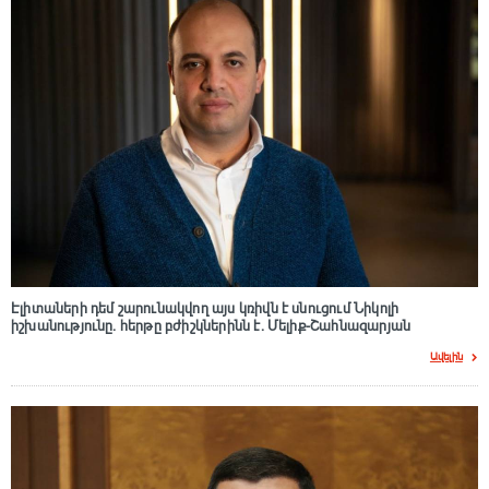
Էլիտաների դեմ շարունակվող այս կռիվն է սնուցում Նիկոլի
իշխանությունը. հերթը բժիշկներինն է. Մելիք-Շահնազարյան
Ավելին