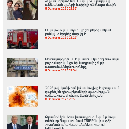
«Նշանադրված եմ». Մարալ Կասբարյանը՝
անձնական կյանքի և սիրելի ունենալու մասին
8 Օգոստոս, 2026 21:37
Սայաթ-Նովա պողոտայի շենքերից մեկում
բռնկված հրդեհը մարվել է
8 Օգոստոս, 2026 21:27
Արտակարգ դեպք՝ Երևանում․ կոտրել են «Հույս
բոլոր մարդկանց» հիմնադրամի շենքի
պատուհաններն ու դռները
8 Օգոստոս, 2026 21:04
2026 թվականի հունիսն ու հուլիսը Եվրոպայում
դարձել են դիտարկումների պատմության
ամենաշոգ ամիսները․ Լևոն Ազիզյան
8 Օգոստոս, 2026 20:51
Թրամփ-Ալիև հեռախոսազրույց. Նրանք հույս
ունեն, որ Հայաստանում TRIPP նախագծի
շրջանակում աշխատանքները շուտով
կմեկնարկեն