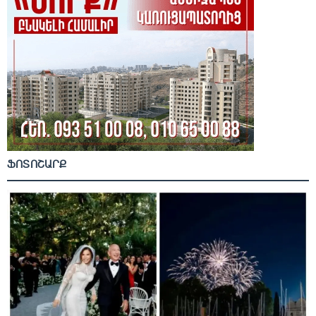
ՖՈՏՈՇԱՐՔ