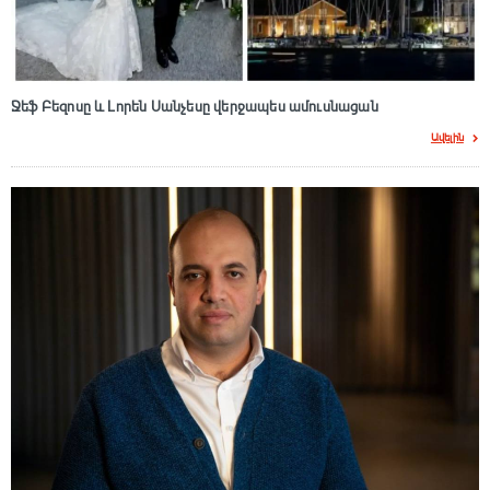
Ջեֆ Բեզոսը և Լորեն Սանչեսը վերջապես ամուսնացան
Ավելին