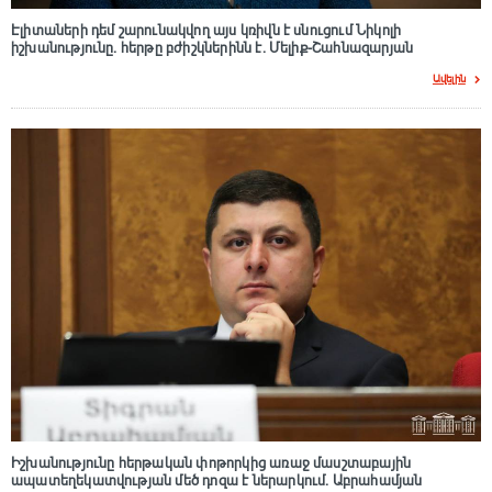
Էլիտաների դեմ շարունակվող այս կռիվն է սնուցում Նիկոլի
իշխանությունը. հերթը բժիշկներինն է. Մելիք-Շահնազարյան
Ավելին
Իշխանությունը հերթական փոթորկից առաջ մասշտաբային
ապատեղեկատվության մեծ դnզա է ներարկում․ Աբրահամյան