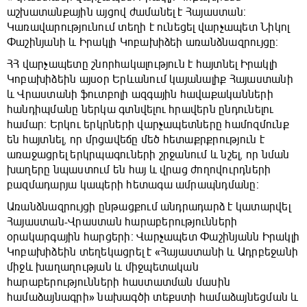
աշխատանքային այցով ժամանել է Հայաստան:
Կառավարությունում տեղի է ունեցել վարչապետ Նիկոլ
Փաշինյանի և Իրակլի Կոբախիձեի առանձնազրույցը:
ՀՀ վարչապետը շնորհակալություն է հայտնել Իրակլի
Կոբախիձեին այսօր Երևանում կայանալիք Հայաստանի
և Վրաստանի ֆուտբոլի ազգային հավաքականների
հանդիպմանը ներկա գտնվելու հրավերն ընդունելու
համար: Երկու երկրների վարչապետները համոզմունք
են հայտնել, որ մրցավեճը մեծ հետաքրքրություն է
առաջացրել երկրպագուների շրջանում և նշել, որ նման
խաղերը նպաստում են հայ և վրաց ժողովուրդների
բազմադարյա կապերի հետագա ամրապնդմանը:
Առանձնազրույցի ընթացքում անդրադարձ է կատարվել
Հայաստան-Վրաստան հարաբերությունների
օրակարգային հարցերի: Վարչապետ Փաշինյանն Իրակլի
Կոբախիձեին տեղեկացրել է «Հայաստանի և Ադրբեջանի
միջև խաղաղության և միջպետական
հարաբերությունների հաստատման մասին
համաձայնագրի» նախագծի տեքստի համաձայնեցման և