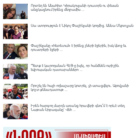
Որտեղ են Անահիտ Կիրակոսյանի դուստրն ու փեսան
անցկացնում իրենց մեղրամիս ...
Սա ստորություն է Նիկոլ Փաշինյանի կողմից․ Աննա Մկրտչյան
Փաշինյանը «հետեւում» է իրենց շների էջերին, իսկ կնոջ եւ
դուստրերի էջերի ...
Պետք է կարողանան ՀԷՑ-ը խլել, որ հանձնեն ուրիշին.
եվրոպական դատարաններո ...
Որոշել են հայի ողնաշարը կոտրել, չի ստացվելու․ Աբովյանի
կոշտ քննադատութ ...
Իրեն հարգող մարդն առանց հրավերի գնու՞մ է որևէ տեղ.
Նաթան Սրբազանը՝ Վեհ ...