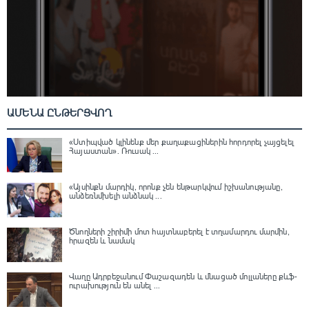
ԱՄԵՆԱ ԸՆԹԵՐՑՎՈՂ
«Ստիպված կլինենք մեր քաղաքացիներին հորդորել չայցելել
Հայաստան»․ Ռուսակ ...
«Այսինքն մարդիկ, որոնք չեն ենթարկվում իշխանությանը,
անձեռնմխելի անձնակ ...
Ծնողների շիրիմի մոտ հայտնաբերել է տղամարդու մարմին,
հրազեն և նամակ
Վաղը Ադրբեջանում Փաշազադեն և մնացած մոլլաները քևֆ-
ուրախություն են անել ...