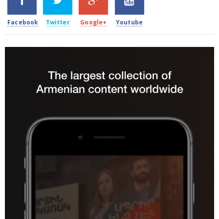
2k
1.5k
203
620
Facebook
Twitter
Google+
Youtube