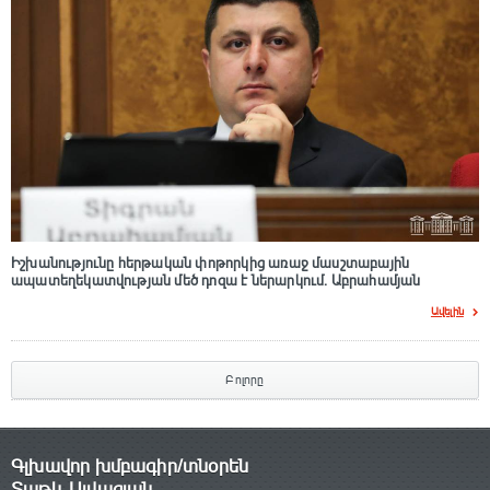
Իշխանությունը հերթական փոթորկից առաջ մասշտաբային
ապատեղեկատվության մեծ դnզա է ներարկում․ Աբրահամյան
Ավելին
Բոլորը
Գլխավոր խմբագիր/տնօրեն
Տաթև Այվազյան