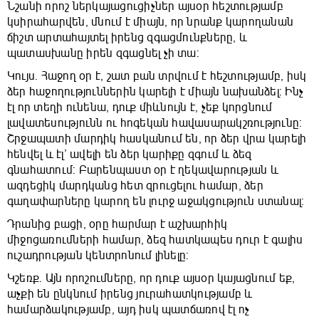
Նշանի որոշ ներկայացուցիչներ այսօր հեշտությամբ
կսիրահարվեն, մնում է միայն, որ նրանք կարողանան
ճիշտ արտահայտել իրենց զգացմունքները, և
պատասխանը իրեն զգացնել չի տա:
Կույս. Հաջող օր է, շատ բան տրվում է հեշտությամբ, իսկ
ձեր հաջողություններին կարելի է միայն նախանձել: Ինչ
էլ որ տեղի ունենա, դուք միևնույն է, չեք կորցնում
լավատեսությունն ու հոգեկան հավասարակշռությունը:
Շրջապատի մարդիկ հասկանում են, որ ձեր վրա կարելի
հենվել և էլ’ ավելի են ձեր կարիքը զգում և ձեզ
գնահատում: Բարենպաստ օր է ղեկավարության և
ազդեցիկ մարդկանց հետ զրուցելու համար, ձեր
գաղափարները կարող են լուրջ աջակցություն ստանալ:
Դրանից բացի, օրը հարմար է աշխարհիկ
միջոցառումների համար, ձեզ հատկապես դուր է գալիս
ուշադրության կենտրոնում լինելը:
Կշեռք. Այն որոշումները, որ դուք այսօր կայացնում եք,
աչքի են ընկնում իրենց յուրահատկությամբ և
համարձակությամբ, այդ իսկ պատճառով էլ ոչ