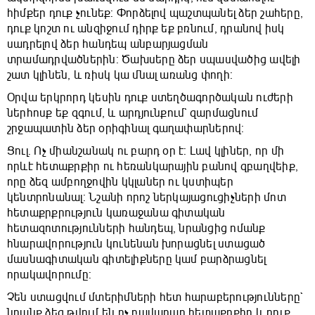
հիմքեր դուք չունեք: Փորձելով պաշտպանել ձեր շահերը,
դուք կոշտ ու անզիջում դիրք եք բռնում, դրանով իսկ
սադրելով ձեր հանդեպ անբարյացման
տրամադրվածներին: Ծախսերը ձեր սպասվածից ավելի
շատ կլինեն, և ռիսկ կա մնալ առանց փողի:
Օրվա երկրորդ կեսին դուք ստեղծագործական ուժերի
ներհոսք եք զգում, և արդյունքում` զարմացնում
շրջապատին ձեր օրիգինալ գաղափարներով:
Ցուլ. Ոչ միանշանակ ու բարդ օր է: Լավ կլիներ, որ մի
որևէ հետաքրքիր ու հեռանկարային բանով զբաղվեիք,
որը ձեզ ամբողջովին կկլաներ ու կստիպեր
կենտրոնանալ: Նշանի որոշ ներկայացուցիչների մոտ
հետաքրքրություն կառաջանա գիտական
հետազոտությունների հանդեպ, նրանցից ոմանք
հնարավորություն կունենան խորացնել ստացած
մասնագիտական գիտելիքները կամ բարձրացնել
որակավորումը:
Չեն ստացվում մտերիմների հետ հարաբերությունները`
նրանք ձեզ թվում են ոչ բավարար հետաքրքիր և դուք