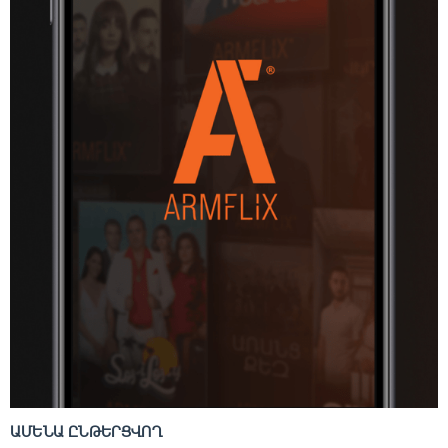
ԱՄԵՆԱ ԸՆԹԵՐՑՎՈՂ