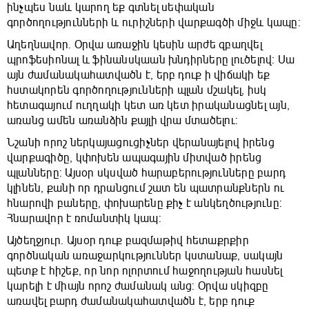
ինչպես նաև կարող եք գտնել սեփական
գործողությունների և ուրիշների վարքագծի միջև կապը:
Աղեղնավոր. Օրվա առաջին կեսին արժե զբաղվել
պրոֆեսիոնալ և ֆինանսկաան խնդիրները լուծելով: Սա
այն ժամանակահատվածն է, երբ դուք ի վիճակի եք
հստակորեն գործողությունների պլան մշակել, իսկ
հետագայում ուղղակի կետ առ կետ իրականացնել այն,
առանց ամեն առանձին քայլի վրա մտածելու:
Նշանի որոշ ներկայացուցիչներ վերանայելով իրենց
վարքագիծը, կփոխեն ապագային միտված իրենց
պլանները: Այսօր սկսված հարաբերությունները բարդ
կլինեն, քանի որ դրանցում շատ են պատրանքներն ու
հնարովի բաները, փոխարենը քիչ է անկեղծությունը:
Հնարավոր է ռոմանտիկ կապ:
Այծեղջյուր. Այսօր դուք բազմաթիվ հետաքրքիր
գործնական առաջարկություններ կստանաք, սակայն
պետք է հիշեք, որ նոր ոլորտում հաջողության հասնել
կարելի է միայն որոշ ժամանակ անց: Օրվա սկիզբը
առավել բարդ ժամանակահատվածն է, երբ դուք