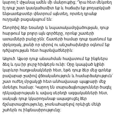
կարող է փչանալ ամեն մի մանրուքից; Դրա հետ մեկտեղ
էլ դուք շատ կասկածամիտ եք և հաճախ եք քողարկված
ենթատեքստեր փնտրում այնտեղ, որտեղ դրանք
ուղղակի բացակայում են:
Շնորհիվ ձեր եռանդի և նպատակամղվածության, դուք
հարթում եք բոլոր այն գործերը, որոնք շատերի
ատամների բանը չեն: Շատերի համար դուք դառնում եք
փրկօղակ, քանի որ սիրով ու անշահախնդիր օգնում եք
դժվարության հետ հայտնվածներին:
Առյուծ. Այսօր դուք անսահման հավատում եք ինքներս
ձեզ և դա իր լուրջ հիմքերն ունի: Օրը կապված կլինի
կարևոր հաղթանակների հետ, եթե դուք ձեր մեջ գտնեք
բավարար չափով վճռականություն և համարձակություն`
շատ ուժեղ մրցակցի հետ անհավասար պայքարի մեջ
մտնելու համար: Կարող են տարաձայնություններ ծագել
ղեկավարության և ավագ սերնդի ազգականների հետ,
սակայն դուք կկարողանաք ապացուցել ձեր
ճշմարտացիությունը, չոտնահարելով որևիցե մեկի
շահերն ու ինքնասիրությունը: