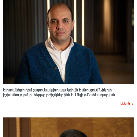
Էլիտաների դեմ շարունակվող այս կռիվն է սնուցում Նիկոլի
իշխանությունը. հերթը բժիշկներինն է. Մելիք-Շահնազարյան
Ավելին