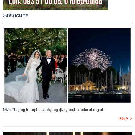
ՖՈՏՈՇԱՐՔ
Ջեֆ Բեզոսը և Լորեն Սանչեսը վերջապես ամուսնացան
Ավելին