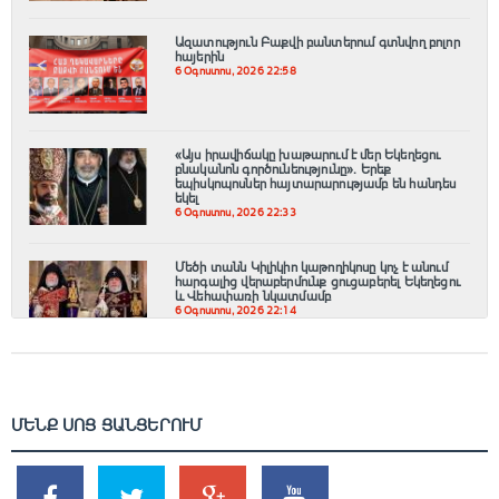
Ազատություն Բաքվի բանտերում գտնվող բոլոր
հայերին
6 Օգոստոս, 2026 22:58
«Այս իրավիճակը խաթարում է մեր Եկեղեցու
բնականոն գործունեությունը»․ Երեք
եպիսկոպոսներ հայտարարությամբ են հանդես
եկել
6 Օգոստոս, 2026 22:33
Մեծի տանն Կիլիկիո կաթողիկոսը կոչ է անում
հարգալից վերաբերմունք ցուցաբերել Եկեղեցու
և Վեհափառի նկատմամբ
6 Օգոստոս, 2026 22:14
ՄԵՆՔ ՍՈՑ ՑԱՆՑԵՐՈՒՄ
SHARES
TWEETS
SHARES
SHARES