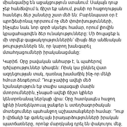
միանգամից են աջակցություն ստանում: Սակայն դուք
չեք հանձնվում և ճիշտ եք անում, քանի որ հաջողության
հասնելու ձեր շանսերը շատ մեծ են: Բարենպաստ օր է
պրոֆեսիոնալ ոլորտում ոչ մեծ փոփոխությունների,
ինչպես նաև նոր գործ սկսելու համար, որում լիովին
կբացահայտվեն ձեր ունակությունները: Մի ծուլացեք և
մի տրվեք գայթակղություններին` միայն ձեր անձնական
թուլություններն են, որ կարող խանգարել
մտահղացումների իրականացմանը:
Կարիճ. Օրը բավական անհարթ է, և պահերով
դժվարություններ կծագեն: Ռիսկ կա ընկնել վատ
ազդեցության տակ, դառնալ խամաճիկ ինչ-որ մեկի
հմուտ ձեռքերում: Դուք չափից ավելի մեծ
նշանակություն եք տալիս ապագայի մասին
մտորումներին, չնայած ավելի ճիշտ կլիներ
կենտրոնանալ ներկայի վրա: Օրը հատկապես հաջող
կլինի ինտելեկտուալ ջանքեր և ստեղծագործական
մոտեցումներ պահանջող աշխատանքների համար: Դուք
ի վիճակի եք գտնել այն իրադարձությունների իրական
պատճառները, որոնք մարդկանց դրել են փակուղու մեջ,