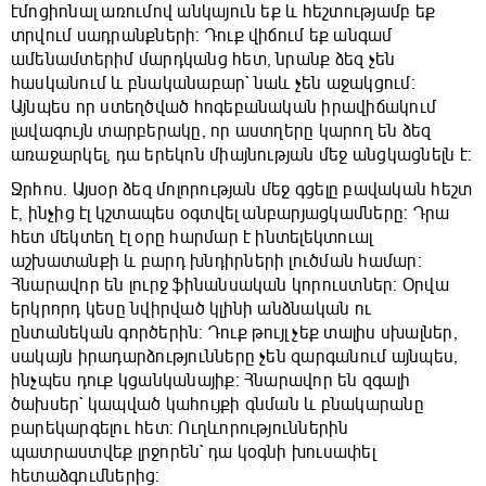
էմոցիոնալ առումով անկայուն եք և հեշտությամբ եք
տրվում սադրանքների: Դուք վիճում եք անգամ
ամենամտերիմ մարդկանց հետ, նրանք ձեզ չեն
հասկանում և բնականաբար` նաև չեն աջակցում:
Այնպես որ ստեղծված հոգեբանական իրավիճակում
լավագույն տարբերակը, որ աստղերը կարող են ձեզ
առաջարկել, դա երեկոն միայնության մեջ անցկացնելն է:
Ջրհոս. Այսօր ձեզ մոլորության մեջ գցելը բավական հեշտ
է, ինչից էլ կշտապես օգտվել անբարյացկամները: Դրա
հետ մեկտեղ էլ օրը հարմար է ինտելեկտուալ
աշխատանքի և բարդ խնդիրների լուծման համար:
Հնարավոր են լուրջ ֆինանսական կորուստներ: Օրվա
երկրորդ կեսը նվիրված կլինի անձնական ու
ընտանեկան գործերին: Դուք թույլ չեք տալիս սխալներ,
սակայն իրադարձությունները չեն զարգանում այնպես,
ինչպես դուք կցանկանայիք: Հնարավոր են զգալի
ծախսեր` կապված կահույքի գնման և բնակարանը
բարեկարգելու հետ: Ուղևորություններին
պատրաստվեք լրջորեն` դա կօգնի խուսափել
հետաձգումներից: