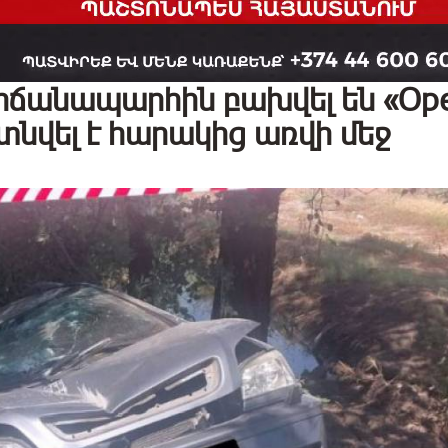
ճանապարհին բախվել են «Ope
յտնվել է հարակից առվի մեջ