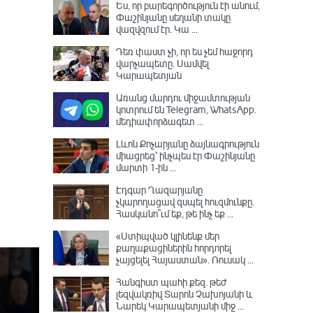
Ես, որ բարեգործություն էի անում,
Փաշինյանը սեղանի տակը
վազվզում էր․ Կա ...
Դեռ փաստ չի, որ ես չեմ հաջորդ
վարչապետը․ Սամվել
Կարապետյան
Առանց մարդու միջամտության
կոտրում են Telegram, WhatsApp․
մեդիափորձագետ ...
Լևոն Քոչարյանը ձայնագրություն
միացրեց՝ ինչպես էր Փաշինյանը
մարտի 1-ին ...
Էդգար Ղազարյանը
չկարողացավ զսպել հուզմունքը.
Հասկանո՞ւմ եք, թե ինչ եք ...
«Ստիպված կլինենք մեր
քաղաքացիներին հորդորել
չայցելել Հայաստան»․ Ռուսակ ...
Հանգիստ պահի քեզ. թեժ
լեզվակռիվ Տարոն Չախոյանի և
Նարեկ Կարապետյանի միջ ...