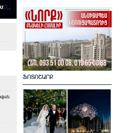
ՖՈՏՈՇԱՐՔ
ովյան