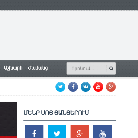
Աշխարհ
Ժամանց
ՄԵՆՔ ՍՈՑ ՑԱՆՑԵՐՈՒՄ
SHARES
TWEETS
SHARES
SHARES
2k
1.5k
203
620