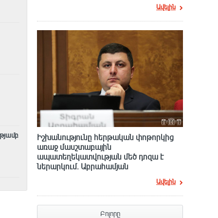
Ավելին
ւթյամբ
Իշխանությունը հերթական փոթորկից
առաջ մասշտաբային
ապատեղեկատվության մեծ դnզա է
ներարկում․ Աբրահամյան
Ավելին
Բոլորը