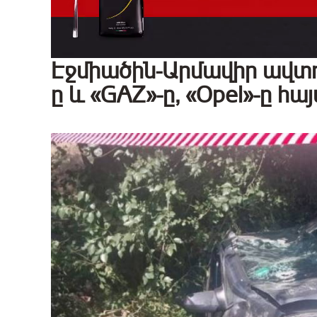
Էջմիածին-Արմավիր ավտո
ը և «GAZ»-ը, «Opel»-ը հա