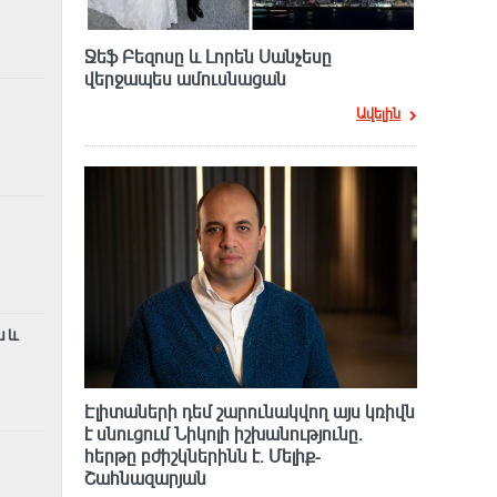
Ջեֆ Բեզոսը և Լորեն Սանչեսը
վերջապես ամուսնացան
Ավելին
ն և
Էլիտաների դեմ շարունակվող այս կռիվն
է սնուցում Նիկոլի իշխանությունը.
հերթը բժիշկներինն է. Մելիք-
Շահնազարյան