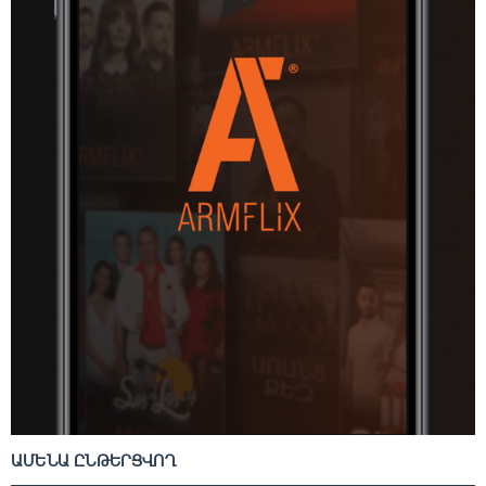
ԱՄԵՆԱ ԸՆԹԵՐՑՎՈՂ