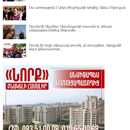
Սա ստորություն է Նիկոլ Փաշինյանի կողմից․ Աննա Մկրտչյան
Որտեղ են Անահիտ Կիրակոսյանի դուստրն ու փեսան
անցկացնում իրենց մեղրամիս ...
Որոշել են հայի ողնաշարը կոտրել, չի ստացվելու․ Աբովյանի
կոշտ քննադատութ ...