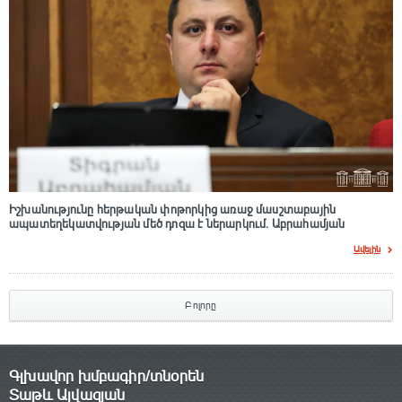
Իշխանությունը հերթական փոթորկից առաջ մասշտաբային
ապատեղեկատվության մեծ դnզա է ներարկում․ Աբրահամյան
Ավելին
Բոլորը
Գլխավոր խմբագիր/տնօրեն
Տաթև Այվազյան