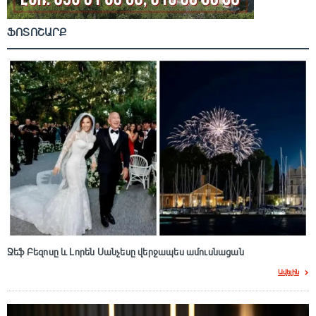
ՖՈՏՈՇԱՐՔ
Ջեֆ Բեզոսը և Լորեն Սանչեսը վերջապես ամուսնացան
Ավելին