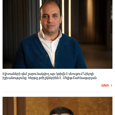
Էլիտաների դեմ շարունակվող այս կռիվն է սնուցում Նիկոլի
իշխանությունը. հերթը բժիշկներինն է. Մելիք-Շահնազարյան
Ավելին