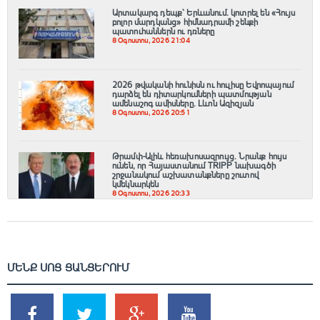
Արտակարգ դեպք՝ Երևանում․ կոտրել են «Հույս
բոլոր մարդկանց» հիմնադրամի շենքի
պատուհաններն ու դռները
8 Օգոստոս, 2026 21:04
2026 թվականի հունիսն ու հուլիսը Եվրոպայում
դարձել են դիտարկումների պատմության
ամենաշոգ ամիսները․ Լևոն Ազիզյան
8 Օգոստոս, 2026 20:51
Թրամփ-Ալիև հեռախոսազրույց. Նրանք հույս
ունեն, որ Հայաստանում TRIPP նախագծի
շրջանակում աշխատանքները շուտով
կմեկնարկեն
8 Օգոստոս, 2026 20:33
ՄԵՆՔ ՍՈՑ ՑԱՆՑԵՐՈՒՄ
SHARES
TWEETS
SHARES
SHARES
2k
1.5k
203
620