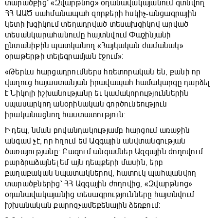
տարածքից՝ «Զվարթնոց» օդանավակայանում գտնվող
ՀՀ ԱԱԾ սահմանապահ զորքերի հսկիչ-անցագրային
կետի խցիկում տեղադրված տեսախցիկով արված
տեսանկարահանումը հայտնվում Փաշինյանի
ընտանիքին պատկանող «Հայկական ժամանակ»
օրաթերթի տելեգրամյան էջում»։
«Թերևս հարցադրումներս հռետորական են, քանի որ
վաղուց հայաստանյան իրավապահ համակարգը դարձել
է Նիկոլի իշխանությանը եւ կամակորություններին
սպասարկող անօրինական գործունեություն
իրականացնող հաստատություն։
Ի դեպ, նման բովանդակությամբ հարցում առաջին
անգամ չէ, որ հղում եմ Ազգային անվտանգության
ծառայությանը։ Բազում անգամներ Ազգային ժողովում
բարձրաձայնել եմ այն դեպքերի մասին, երբ
քաղաքական նպատակներով, հատուկ պահպանվող
տարածքներից՝ ՀՀ Ազգային ժողովից, «Զվարթնոց»
օդանավակայանից տեսագրությունները հայտնվում
իշխանական քարոզչամեքենային ձեռքում։