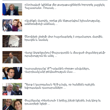
«Ստիպված կլինենք մեր քաղաքացիներին հորդորել չայցելել
Հայաստան»․ Ռուսակ ...
«Այսինքն մարդիկ, որոնք չեն ենթարկվում իշխանությանը,
անձեռնմխելի անձնակ ...
Ծնողների շիրիմի մոտ հայտնաբերել է տղամարդու մարմին,
հրազեն և նամակ
Վաղը Ադրբեջանում Փաշազադեն և մնացած մոլլաները քևֆ-
ուրախություն են անել ...
Կարապետյանը՝ ՔՊ-ականին «հորթ» անվանելու,
Վարդեւանյանի թեկնածության մաս ...
Պետք է կարողանան ՀԷՑ-ը խլել, որ հանձնեն ուրիշին.
եվրոպական դատարաններո ...
Փաշինյանը «հետեւում» է իրենց շների էջերին, իսկ կնոջ եւ
դուստրերի էջերի ...