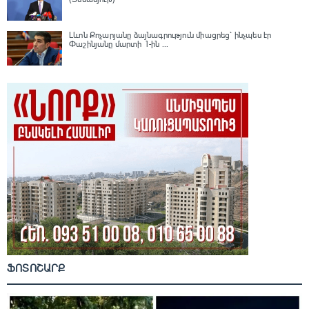
Լևոն Քոչարյանը ձայնագրություն միացրեց՝ ինչպես էր
Փաշինյանը մարտի 1-ին ...
ՖՈՏՈՇԱՐՔ