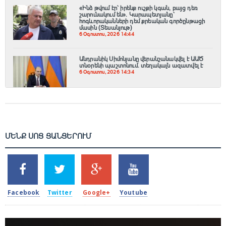
«Ինձ թվում էր՝ իրենք ուշքի կգան, բայց դեռ
շարունակում են». Կարապետյանը՝
հոգևորականների դեմ քրեական գործընթացի
մասին (Տեսանյութ)
6 Օգոստոս, 2026 14:44
Անդրանիկ Սիմոնյանը վերանշանակվել է ԱԱԾ
տնօրենի պաշտոնում. տեղակալն ազատվել է
6 Օգոստոս, 2026 14:34
ՄԵՆՔ ՍՈՑ ՑԱՆՑԵՐՈՒՄ
SHARES
TWEETS
SHARES
SHARES
2k
1.5k
203
620
Facebook
Twitter
Google+
Youtube