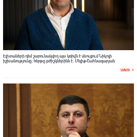
Էլիտաների դեմ շարունակվող այս կռիվն է սնուցում Նիկոլի
իշխանությունը. հերթը բժիշկներինն է. Մելիք-Շահնազարյան
Ավելին