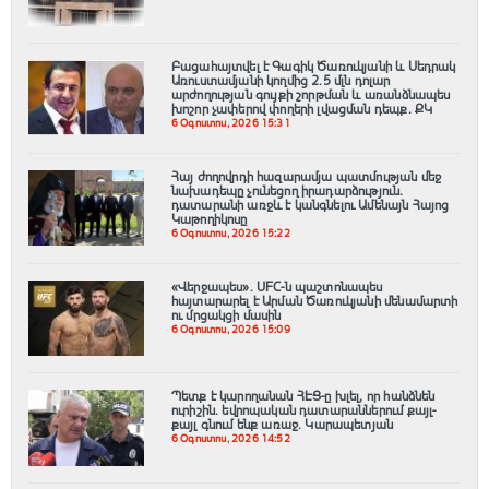
Բացահայտվել է Գագիկ Ծառուկյանի և Սեդրակ
Առուստամյանի կողմից 2.5 մլն դոլար
արժողության գույքի շորթման և առանձնապես
խոշոր չափերով փողերի լվացման դեպք. ՔԿ
6 Օգոստոս, 2026 15:31
Հայ ժողովրդի հազարամյա պատմության մեջ
նախադեպը չունեցող իրադարձություն.
դատարանի առջև է կանգնելու Ամենայն Հայոց
Կաթողիկոսը
6 Օգոստոս, 2026 15:22
«Վերջապես». UFC-ն պաշտոնապես
հայտարարել է Արման Ծառուկյանի մենամարտի
ու մրցակցի մասին
6 Օգոստոս, 2026 15:09
Պետք է կարողանան ՀԷՑ-ը խլել, որ հանձնեն
ուրիշին. եվրոպական դատարաններում քայլ-
քայլ գնում ենք առաջ. Կարապետյան
6 Օգոստոս, 2026 14:52