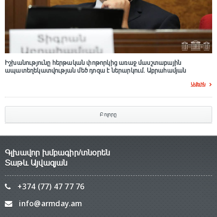
Իշխանությունը հերթական փոթորկից առաջ մասշտաբային
ապատեղեկատվության մեծ դnզա է ներարկում․ Աբրահամյան
Ավելին
Բոլորը
Գլխավոր խմբագիր/տնօրեն
Տաթև Այվազյան
+374 (77) 47 77 76
info@armday.am