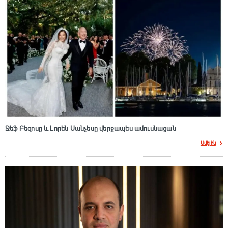
Ջեֆ Բեզոսը և Լորեն Սանչեսը վերջապես ամուսնացան
Ավելին