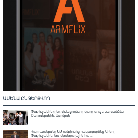
ԱՄԵՆԱ ԸՆԹԵՐՑՎՈՂ
Փաշինյանին չընդդիմացողները վաղը գուցե նախանձեն
Ծառուկյանին. Աբովյան
Վարդևանյանը ԱԺ ամբիոնից հակադարձեց Նիկոլ
Փաշինյանին․ նա սկանդալային հա ...