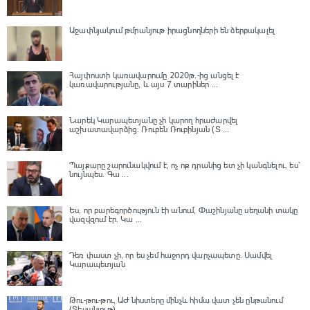
Աջափնյակում թմրանյութ իրացնողների են ձերբակալել
Հայփոստի կառավարումը 2020թ.-ից անցել է
կառավարությանը, և այս 7 տարիներ ...
Նարեկ Կարապետյանը չի կարող հրաժարվել
աշխատավարձից. Ռուբեն Ռուբինյան (Տ ...
Պայքարը շարունակվում է, ոչ ոք դրանից ետ չի կանգնելու, ես՝
նույնպես․ Գա ...
Ես, որ բարեգործություն էի անում, Փաշինյանը սեղանի տակը
վազվզում էր․ Կա ...
Դեռ փաստ չի, որ ես չեմ հաջորդ վարչապետը․ Սամվել
Կարապետյան
Թու-թու-թու, ԱԺ նիստերը մինչև հիմա վատ չեն ընթանում
(Տեսանյութ)