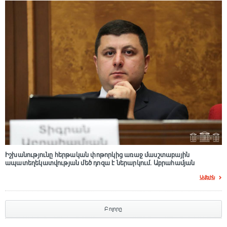
Իշխանությունը հերթական փոթորկից առաջ մասշտաբային
ապատեղեկատվության մեծ դnզա է ներարկում․ Աբրահամյան
Ավելին
Բոլորը