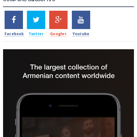
SHARES
TWEETS
SHARES
SHARES
2k
1.5k
203
620
Facebook
Twitter
Google+
Youtube