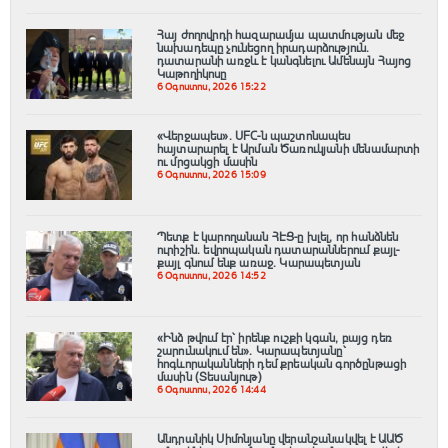
Հայ ժողովրդի հազարամյա պատմության մեջ
նախադեպը չունեցող իրադարձություն.
դատարանի առջև է կանգնելու Ամենայն Հայոց
Կաթողիկոսը
6 Օգոստոս, 2026 15:22
«Վերջապես». UFC-ն պաշտոնապես
հայտարարել է Արման Ծառուկյանի մենամարտի
ու մրցակցի մասին
6 Օգոստոս, 2026 15:09
Պետք է կարողանան ՀԷՑ-ը խլել, որ հանձնեն
ուրիշին. եվրոպական դատարաններում քայլ-
քայլ գնում ենք առաջ. Կարապետյան
6 Օգոստոս, 2026 14:52
«Ինձ թվում էր՝ իրենք ուշքի կգան, բայց դեռ
շարունակում են». Կարապետյանը՝
հոգևորականների դեմ քրեական գործընթացի
մասին (Տեսանյութ)
6 Օգոստոս, 2026 14:44
Անդրանիկ Սիմոնյանը վերանշանակվել է ԱԱԾ