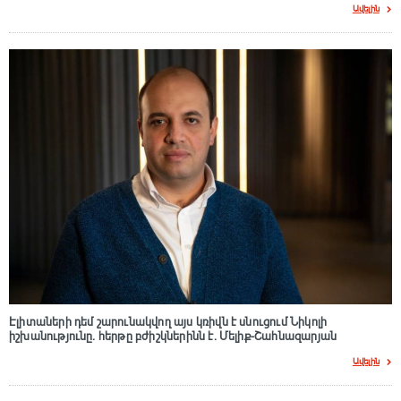
Ավելին
Էլիտաների դեմ շարունակվող այս կռիվն է սնուցում Նիկոլի
իշխանությունը. հերթը բժիշկներինն է. Մելիք-Շահնազարյան
Ավելին