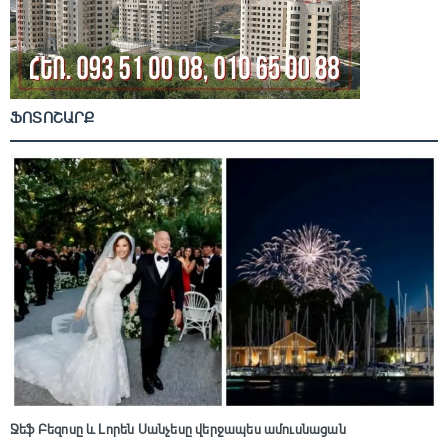
ՖՈՏՈՇԱՐՔ
Ջեֆ Բեզոսը և Լորեն Սանչեսը վերջապես ամուսնացան