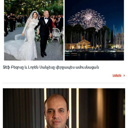
Ջեֆ Բեզոսը և Լորեն Սանչեսը վերջապես ամուսնացան
Ավելին