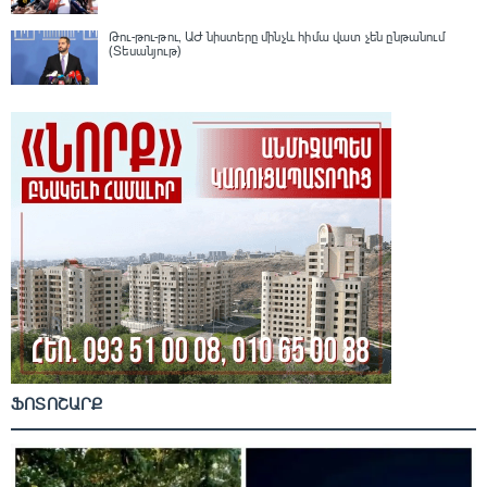
Թու-թու-թու, ԱԺ նիստերը մինչև հիմա վատ չեն ընթանում
(Տեսանյութ)
ՖՈՏՈՇԱՐՔ