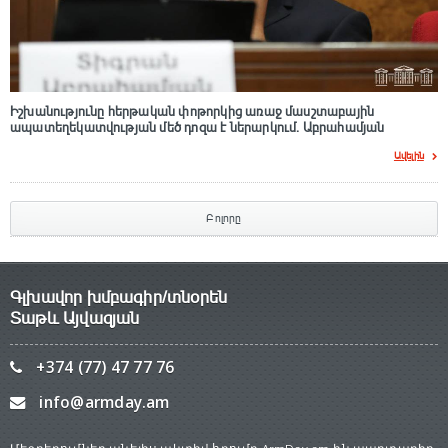
Իշխանությունը հերթական փոթորկից առաջ մասշտաբային
ապատեղեկատվության մեծ դnզա է ներարկում․ Աբրահամյան
Ավելին
Բոլորը
Գլխավոր խմբագիր/տնօրեն
Տաթև Այվազյան
+374 (77) 47 77 76
info@armday.am