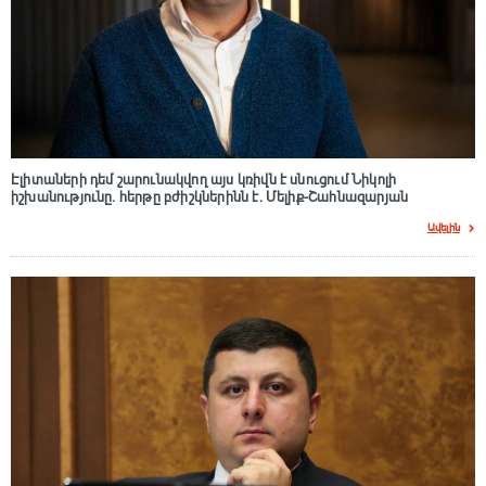
Էլիտաների դեմ շարունակվող այս կռիվն է սնուցում Նիկոլի
իշխանությունը. հերթը բժիշկներինն է. Մելիք-Շահնազարյան
Ավելին