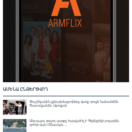
ԱՄԵՆԱ ԸՆԹԵՐՑՎՈՂ
Փաշինյանին չընդդիմացողները վաղը գուցե նախանձեն
Ծառուկյանին. Աբովյան
Անօդաչու թռչող սարքը հարվածել է Գելենջիկի լողափին.
զոհեր կան (Տեսանյու ...