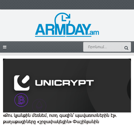
«Քու կյանքին մեռնեմ, ոտդ գազին՝ պավառոտներին էլ»․
քաղաքացիները «շրջափակեցին» Փաշինյանին