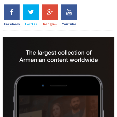
SHARES
TWEETS
SHARES
SHARES
2k
1.5k
203
620
Facebook
Twitter
Google+
Youtube