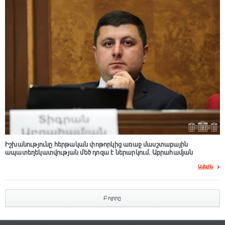
Իշխանությունը հերթական փոթորկից առաջ մասշտաբային
ապատեղեկատվության մեծ դnզա է ներարկում․ Աբրահամյան
Ավելին
Բոլորը