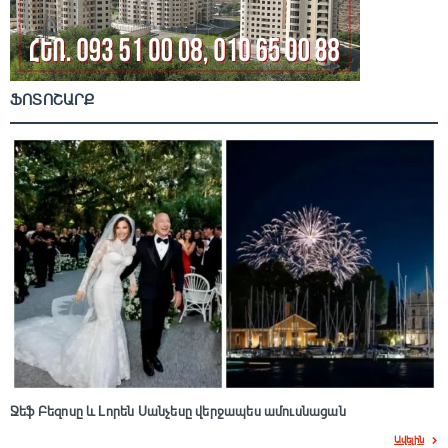
ՖՈՏՈՇԱՐՔ
Ջեֆ Բեզոսը և Լորեն Սանչեսը վերջապես ամուսնացան
Ավելին