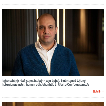
Էլիտաների դեմ շարունակվող այս կռիվն է սնուցում Նիկոլի
իշխանությունը. հերթը բժիշկներինն է. Մելիք-Շահնազարյան
Ավելին