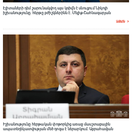
Էլիտաների դեմ շարունակվող այս կռիվն է սնուցում Նիկոլի
իշխանությունը. հերթը բժիշկներինն է. Մելիք-Շահնազարյան
Ավելին
Իշխանությունը հերթական փոթորկից առաջ մասշտաբային
ապատեղեկատվության մեծ դnզա է ներարկում․ Աբրահամյան