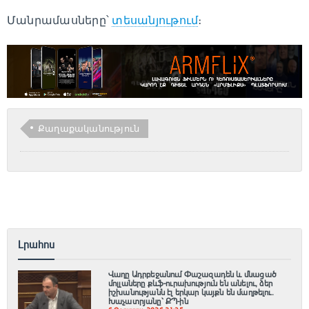
Մանրամասները՝
տեսանյութում
։
Քաղաքականություն
Լրահոս
Վաղը Ադրբեջանում Փաշազադեն և մնացած
մոլլաները քևֆ-ուրախություն են անելու, ձեր
իշխանությանն էլ երկար կայքն են մաղթելու.
Խաչատրյանը՝ ՔՊ-ին