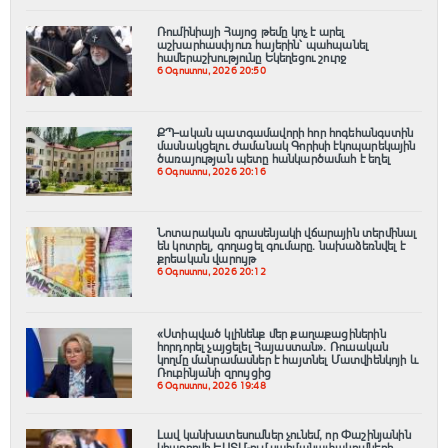
Ռումինիայի Հայոց թեմը կոչ է արել
աշխարհասփյուռ հայերին՝ պահպանել
համերաշխությունը Եկեղեցու շուրջ
6 Օգոստոս, 2026 20:50
ՔՊ–ական պատգամավորի հոր հոգեհանգստին
մասնակցելու ժամանակ Գորիսի էկոպարեկային
ծառայության պետը հանկարծամահ է եղել
6 Օգոստոս, 2026 20:16
Նոտարական գրասենյակի վճարային տերմինալ
են կոտրել, գողացել գումարը. նախաձեռնվել է
քրեական վարույթ
6 Օգոստոս, 2026 20:12
«Ստիպված կլինենք մեր քաղաքացիներին
հորդորել չայցելել Հայաստան»․ Ռուսական
կողմը մանրամասներ է հայտնել Մատվիենկոյի և
Ռուբինյանի զրույցից
6 Օգոստոս, 2026 19:48
Լավ կանխատեսումներ չունեմ, որ Փաշինյանին
կհաջողվի ԵԱՏՄ-ում սահմանափակումների