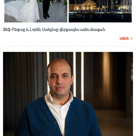
Ջեֆ Բեզոսը և Լորեն Սանչեսը վերջապես ամուսնացան
Ավելին