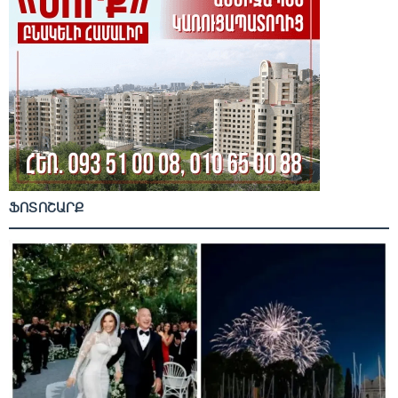
ՖՈՏՈՇԱՐՔ