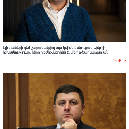
Էլիտաների դեմ շարունակվող այս կռիվն է սնուցում Նիկոլի
իշխանությունը. հերթը բժիշկներինն է. Մելիք-Շահնազարյան
Ավելին