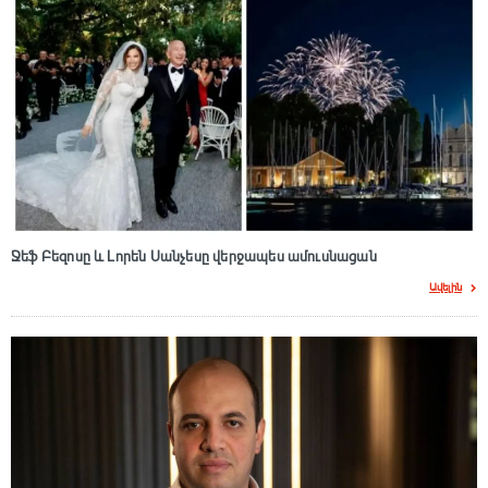
Ջեֆ Բեզոսը և Լորեն Սանչեսը վերջապես ամուսնացան
Ավելին