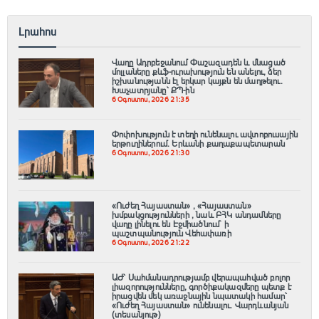
Լրահոս
Վաղը Ադրբեջանում Փաշազադեն և մնացած
մոլլաները քևֆ-ուրախություն են անելու, ձեր
իշխանությանն էլ երկար կայքն են մաղթելու.
Խաչատրյանը՝ ՔՊ-ին
6 Օգոստոս, 2026 21:35
Փոփոխություն է տեղի ունենալու ավտոբուսային
երթուղիներում․ Երևանի քաղաքապետարան
6 Օգոստոս, 2026 21:30
«Ուժեղ Հայաստան» , «Հայաստան»
խմբակցությունների , նաև ԲՀԿ անդամները
վաղը լինելու են Էջմիածնում` ի
պաշտպանություն Վեհափառի
6 Օգոստոս, 2026 21:22
ԱԺ՝ Սահմանադրությամբ վերապահված բոլոր
լիազորությունները, գործիքակազմերը պետք է
իրացվեն մեկ առաջնային նպատակի համար՝
«Ուժեղ Հայաստան» ունենալու. Վարդևանյան
(տեսանյութ)