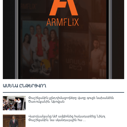
ԱՄԵՆԱ ԸՆԹԵՐՑՎՈՂ
Փաշինյանին չընդդիմացողները վաղը գուցե նախանձեն
Ծառուկյանին. Աբովյան
Վարդևանյանը ԱԺ ամբիոնից հակադարձեց Նիկոլ
Փաշինյանին․ նա սկանդալային հա ...