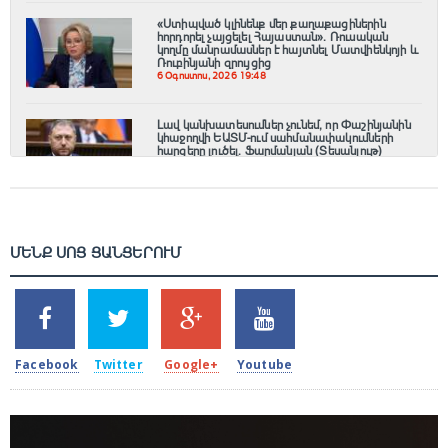
«Ստիպված կլինենք մեր քաղաքացիներին
հորդորել չայցելել Հայաստան»․ Ռուսական
կողմը մանրամասներ է հայտնել Մատվիենկոյի և
Ռուբինյանի զրույցից
6 Օգոստոս, 2026 19:48
Լավ կանխատեսումներ չունեմ, որ Փաշինյանին
կհաջողվի ԵԱՏՄ-ում սահմանափակումների
հարցերը լուծել. Ֆարմանյան (Տեսանյութ)
6 Օգոստոս, 2026 19:22
ՄԵՆՔ ՍՈՑ ՑԱՆՑԵՐՈՒՄ
SHARES
TWEETS
SHARES
SHARES
2k
1.5k
203
620
Facebook
Twitter
Google+
Youtube