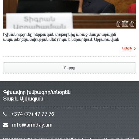
Իշխանությունը հերթական փոթորկից առաջ մասշտաբային
ապատեղեկատվության մեծ դnզա է ներարկում․ Աբրահամյան
Ավելին
Բոլորը
Գլխավոր խմբագիր/տնօրեն
Տաթև Այվազյան
+374 (77) 47 77 76
info@armday.am