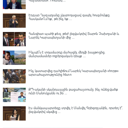
Հայաստան»․ Ռուսակ ...
Էդգար Ղազարյանը չկարողացավ զսպել հուզմունքը.
Հասկանո՞ւմ եք, թե ինչ եք ...
Հանգիստ պահի քեզ. թեժ լեզվակռիվ Տարոն Չախոյանի և
Նարեկ Կարապետյանի միջ ...
Ինչպե՞ս է տղամարդը մահացել մեղվի խայթոցից.
մանրամասներ ողբերգական դեպք ...
Ինչ կատարվեց դահլիճում Նարեկ Կարապետյանի «հորթ»
արտահայտությունից հետո
ՔՊ-ականի սկանդալային բացահայտումը․ ինչ ունեցվածք
ունի Մանուկյանն ու ին ...
Էս մանկապարտեզը տրվել է Մանվել Գրիգորյանին, որտեղ է՞․
լեզվակռիվ սկսվեց ...