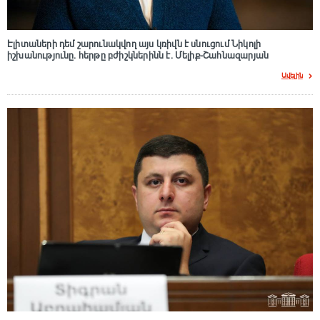
Էլիտաների դեմ շարունակվող այս կռիվն է սնուցում Նիկոլի
իշխանությունը. հերթը բժիշկներինն է. Մելիք-Շահնազարյան
Ավելին