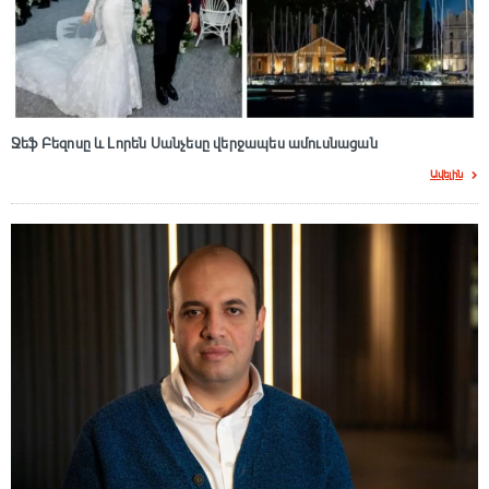
Ջեֆ Բեզոսը և Լորեն Սանչեսը վերջապես ամուսնացան
Ավելին