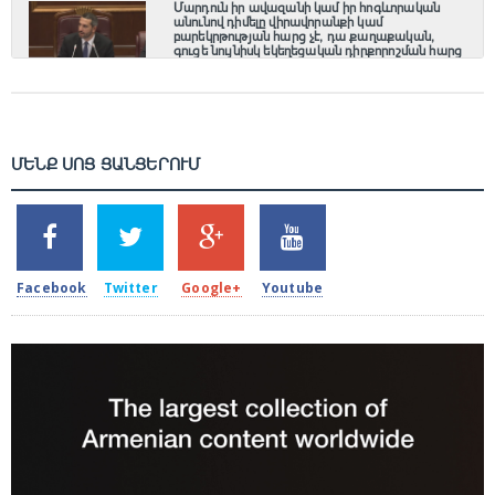
Մարդուն իր ավազանի կամ իր հոգևորական
անունով դիմելը վիրավորանքի կամ
բարեկրթության հարց չէ, դա քաղաքական,
գուցե նույնիսկ եկեղեցական դիրքորոշման հարց
է. Ռուբինյան
7 Օգոստոս, 2026 14:27
ՄԵՆՔ ՍՈՑ ՑԱՆՑԵՐՈՒՄ
SHARES
TWEETS
SHARES
SHARES
2k
1.5k
203
620
Facebook
Twitter
Google+
Youtube