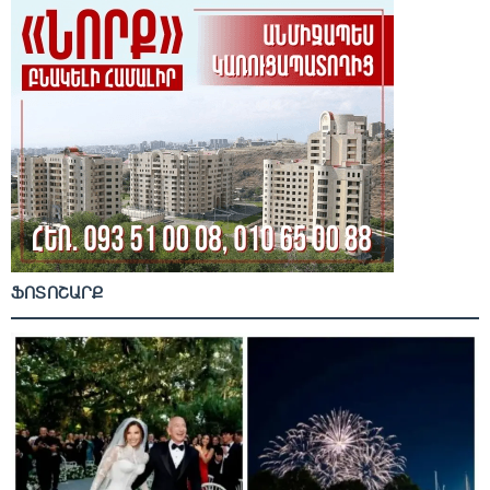
ՖՈՏՈՇԱՐՔ