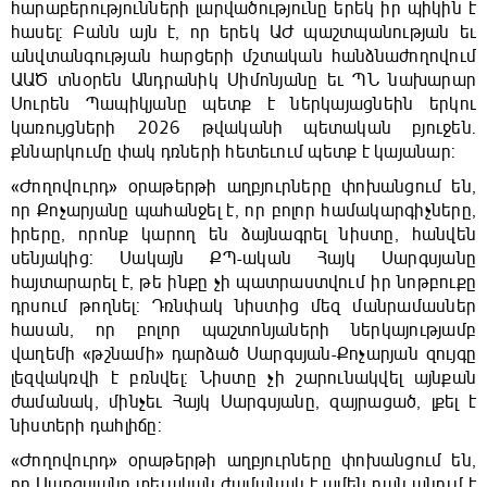
հարաբերությունների լարվածությունը երեկ իր պիկին է
հասել: Բանն այն է, որ երեկ ԱԺ պաշտպանության եւ
անվտանգության հարցերի մշտական հանձնաժողովում
ԱԱԾ տնօրեն Անդրանիկ Սիմոնյանը եւ ՊՆ նախարար
Սուրեն Պապիկյանը պետք է ներկայացնեին երկու
կառույցների 2026 թվականի պետական բյուջեն.
քննարկումը փակ դռների հետեւում պետք է կայանար:
«Ժողովուրդ» օրաթերթի աղբյուրները փոխանցում են,
որ Քոչարյանը պահանջել է, որ բոլոր համակարգիչները,
իրերը, որոնք կարող են ձայնագրել նիստը, հանվեն
սենյակից: Սակայն ՔՊ-ական Հայկ Սարգսյանը
հայտարարել է, թե ինքը չի պատրաստվում իր նոթբուքը
դրսում թողնել: Դռնփակ նիստից մեզ մանրամասներ
հասան, որ բոլոր պաշտոնյաների ներկայությամբ
վաղեմի «թշնամի» դարձած Սարգսյան-Քոչարյան զույգը
լեզվակռվի է բռնվել: Նիստը չի շարունակվել այնքան
ժամանակ, մինչեւ Հայկ Սարգսյանը, զայրացած, լքել է
նիստերի դահլիճը:
«Ժողովուրդ» օրաթերթի աղբյուրները փոխանցում են,
որ Սարգսյանը տեւական ժամանակ է ամեն բան անում է