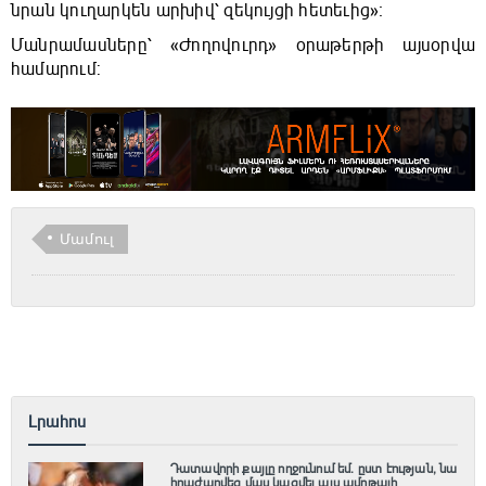
նրան կուղարկեն արխիվ՝ զեկույցի հետեւից»։
Մանրամասները՝ «Ժողովուրդ» օրաթերթի այսօրվա
համարում:
Մամուլ
Լրահոս
Դատավորի քայլը ողջունում եմ. ըստ էության, նա
հրաժարվեց մաս կազմել այս ամոթալի